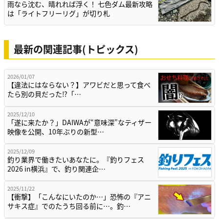
雨なら沈む、晴れれば浮く！ 七色ダム最新攻略
は「ライトフリーリグ」が切り札
最新の関連記事(トピックス)
2026/01/07
【違法にはならない？】アワビだと思って食べ
たら別の貝だった⁉「…
2025/12/10
「遂に来たか？」DAIWAが“意味深”なティザー
映像を公開、10年ぶりの新型…
2025/12/09
釣り業界で働きたいあなたに。『釣りフェス
2026 in横浜』で、釣り関連企…
2025/11/22
【衝撃】「こんなにいたのか…」恐怖の『アニ
サキス症』でのたうち回る前に…。釣…