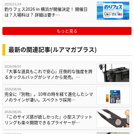
2025/11/14
釣りフェス2026 in 横浜が開催決定！ 開催日
は？入場料は？ 詳細は要チ…
もっと見る
最新の関連記事(ルアマガプラス)
2026/08/07
『大事な道具もこれで安心』圧倒的な強度を誇
るタックルバッグがシマノから発売。…
2026/08/06
完全に『別物』。10年の時を経て進化したシマ
ノのラインが凄い。スペクトラ採用…
2026/08/06
『このサイズ感が欲しかった』小型スプリット
リングも楽々開閉できるプライヤーが…