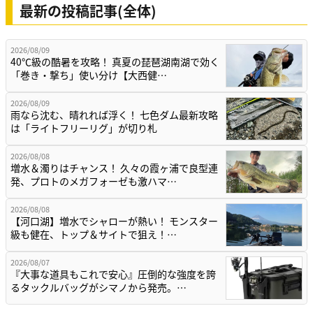
最新の投稿記事(全体)
2026/08/09
40℃級の酷暑を攻略！ 真夏の琵琶湖南湖で効く
「巻き・撃ち」使い分け【大西健…
2026/08/09
雨なら沈む、晴れれば浮く！ 七色ダム最新攻略
は「ライトフリーリグ」が切り札
2026/08/08
増水＆濁りはチャンス！ 久々の霞ヶ浦で良型連
発、プロトのメガフォーゼも激ハマ…
2026/08/08
【河口湖】増水でシャローが熱い！ モンスター
級も健在、トップ＆サイトで狙え！…
2026/08/07
『大事な道具もこれで安心』圧倒的な強度を誇
るタックルバッグがシマノから発売。…