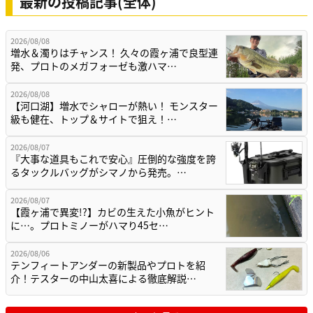
最新の投稿記事(全体)
2026/08/08
増水＆濁りはチャンス！ 久々の霞ヶ浦で良型連
発、プロトのメガフォーゼも激ハマ…
2026/08/08
【河口湖】増水でシャローが熱い！ モンスター
級も健在、トップ＆サイトで狙え！…
2026/08/07
『大事な道具もこれで安心』圧倒的な強度を誇
るタックルバッグがシマノから発売。…
2026/08/07
【霞ヶ浦で異変!?】カビの生えた小魚がヒント
に…。プロトミノーがハマり45セ…
2026/08/06
テンフィートアンダーの新製品やプロトを紹
介！テスターの中山太喜による徹底解説…