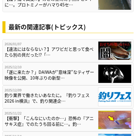
に…。プロトミノーがハマり45セ…
最新の関連記事(トピックス)
2026/01/07
【違法にはならない？】アワビだと思って食べ
たら別の貝だった⁉「…
2025/12/10
「遂に来たか？」DAIWAが“意味深”なティザー
映像を公開、10年ぶりの新型…
2025/12/09
釣り業界で働きたいあなたに。『釣りフェス
2026 in横浜』で、釣り関連企…
2025/11/22
【衝撃】「こんなにいたのか…」恐怖の『アニ
サキス症』でのたうち回る前に…。釣…