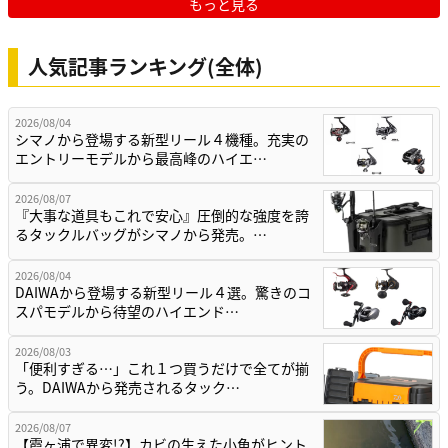
もっと見る
人気記事ランキング(全体)
2026/08/04
シマノから登場する新型リール４機種。充実の
エントリーモデルから最高峰のハイエ…
2026/08/07
『大事な道具もこれで安心』圧倒的な強度を誇
るタックルバッグがシマノから発売。…
2026/08/04
DAIWAから登場する新型リール４選。驚きのコ
スパモデルから待望のハイエンド…
2026/08/03
「便利すぎる…」これ１つ買うだけで全てが揃
う。DAIWAから発売されるタック…
2026/08/07
【霞ヶ浦で異変!?】カビの生えた小魚がヒント