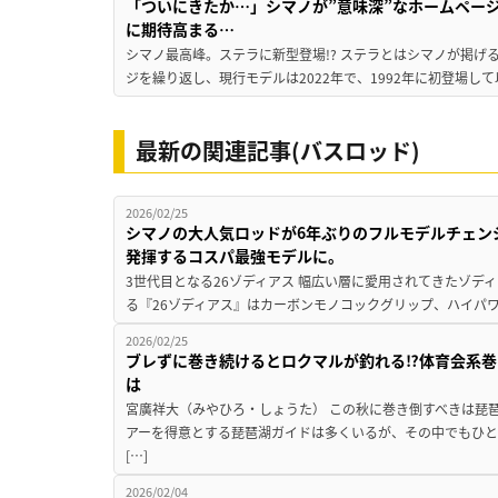
「ついにきたか…」シマノが”意味深”なホームペー
に期待高まる…
シマノ最高峰。ステラに新型登場!? ステラとはシマノが掲げ
ジを繰り返し、現行モデルは2022年で、1992年に初登場し
最新の関連記事(バスロッド)
2026/02/25
シマノの大人気ロッドが6年ぶりのフルモデルチェン
発揮するコスパ最強モデルに。
3世代目となる26ゾディアス 幅広い層に愛用されてきたゾデ
る『26ゾディアス』はカーボンモノコックグリップ、ハイパワ
2026/02/25
ブレずに巻き続けるとロクマルが釣れる⁉体育会系巻
は
宮廣祥大（みやひろ・しょうた） この秋に巻き倒すべきは琵琶
アーを得意とする琵琶湖ガイドは多くいるが、その中でもひ
[…]
2026/02/04