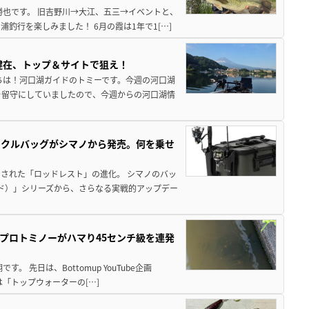
勝也です。 旧吉野川→大江、五三→イベントと、
釣行を楽しみました！ 6月の霞は1年で1[…]
健在、トップ＆サイトで狙え！
ちは！河口湖ガイドのトミーです。今週の河口湖
を留守にしていましたので、今週からの河口湖情
ックルバッグがシマノから発売。何を乗せ
された「ロッドレスト」の進化。 シマノのバッ
ド）」シリーズから、さらなる実戦的アップデー
プロトミノーがハマり45センチ級を連発
 先日は、Bottomup YouTube企画
は「トップウォーターの[…]