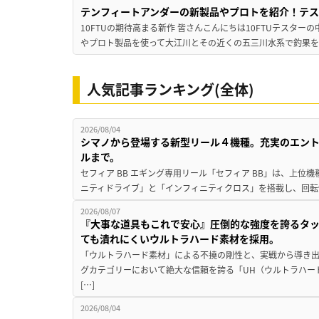
テンフィートアンダーの新製品やプロトを紹介！テ
10FTUの期待高まる新作 皆さんこんにちは10FTUテスターの
やプロト製品を使って大江川とその近くの五三川水系で釣果を
人気記事ランキング(全体)
2026/08/04
シマノから登場する新型リール４機種。充実のエン
ルまで。
セフィア BB エギング専用リール「セフィア BB」は、上
ニティドライブ」と「インフィニティクロス」を搭載し、回転
2026/08/07
『大事な道具もこれで安心』圧倒的な強度を誇るタ
ても潰れにくいウルトラハード素材を採用。
「ウルトラハード素材」による不撓の剛性と、実戦から導き出
グカテゴリーにおいて絶大な信頼を誇る「UH（ウルトラハー
[…]
2026/08/04