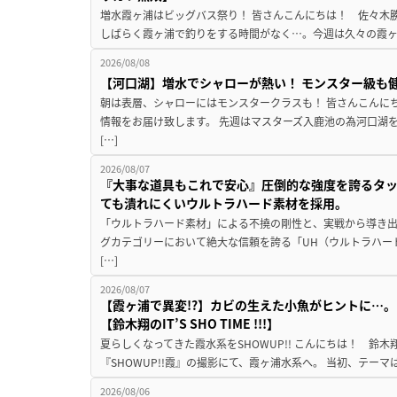
増水霞ヶ浦はビッグバス祭り！ 皆さんこんにちは！ 佐々木
しばらく霞ヶ浦で釣りをする時間がなく…。今週は久々の霞ヶ浦
2026/08/08
【河口湖】増水でシャローが熱い！ モンスター級も
朝は表層、シャローにはモンスタークラスも！ 皆さんこんに
情報をお届け致します。 先週はマスターズ入鹿池の為河口湖
[…]
2026/08/07
『大事な道具もこれで安心』圧倒的な強度を誇るタ
ても潰れにくいウルトラハード素材を採用。
「ウルトラハード素材」による不撓の剛性と、実戦から導き出
グカテゴリーにおいて絶大な信頼を誇る「UH（ウルトラハー
[…]
2026/08/07
【霞ヶ浦で異変!?】カビの生えた小魚がヒントに…。
【鈴木翔のIT’S SHO TIME !!!】
夏らしくなってきた霞水系をSHOWUP!! こんにちは！ 鈴木翔です。
『SHOWUP!!霞』の撮影にて、霞ヶ浦水系へ。 当初、テーマ
2026/08/06