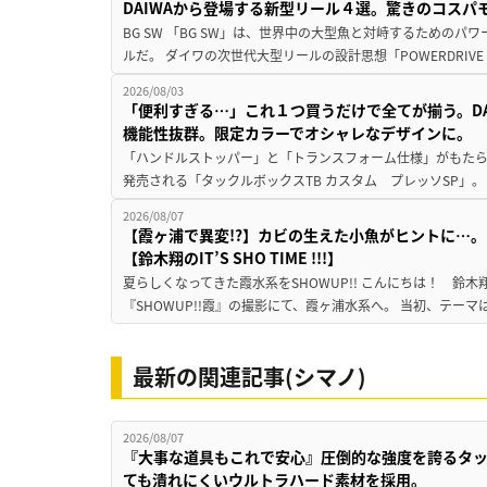
DAIWAから登場する新型リール４選。驚きのコス
BG SW 「BG SW」は、世界中の大型魚と対峙するための
ルだ。 ダイワの次世代大型リールの設計思想「POWERDRIVE D
2026/08/03
「便利すぎる…」これ１つ買うだけで全てが揃う。D
機能性抜群。限定カラーでオシャレなデザインに。
「ハンドルストッパー」と「トランスフォーム仕様」がもたらす
発売される「タックルボックスTB カスタム プレッソSP」。
2026/08/07
【霞ヶ浦で異変!?】カビの生えた小魚がヒントに…。
【鈴木翔のIT’S SHO TIME !!!】
夏らしくなってきた霞水系をSHOWUP!! こんにちは！ 鈴木翔です。
『SHOWUP!!霞』の撮影にて、霞ヶ浦水系へ。 当初、テーマ
最新の関連記事(シマノ)
2026/08/07
『大事な道具もこれで安心』圧倒的な強度を誇るタ
ても潰れにくいウルトラハード素材を採用。