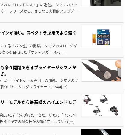
された「ロッドレスト」の進化。 シマノのバッ
ド）」シリーズから、さらなる実戦的アップデー
ラインが凄い。スペクトラ採用でより強く
楽にする「バネ性」の衝撃。 シマノのスロージギ
高みを目指した『オシアジガー MX8[…]
グも楽々開閉できるプライヤーがシマノか
すさ。
縮した「ライトゲーム専用」の解答。 シマノのツ
ミニリングプライヤー [CT-544[…]
トリーモデルから最高峰のハイエンドモデ
位機種に迫る進化を遂げた一台だ。新たに「インフィ
性能とギアの耐久性が大幅に向上している[…]