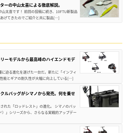
スターの中山太喜による徹底解説。
中山太喜です！ 前回の投稿に続き、10FTU新製品
あげてきたのでご紹介と共に製品[…]
トリーモデルから最高峰のハイエンドモデ
位機種に迫る進化を遂げた一台だ。新たに「インフィ
性能とギアの耐久性が大幅に向上している[…]
ックルバッグがシマノから発売。何を乗せ
された「ロッドレスト」の進化。 シマノのバッ
ド）」シリーズから、さらなる実戦的アップデー