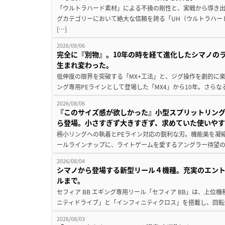
「ウルトラハード素材」による不撓の剛性と、実戦から導き出
グカテゴリーにおいて絶大な信頼を誇る「UH（ウルトラハー
[…]
2026/08/06
完全に『別物』。10年の時を経て進化したシマノの
生まれ変わった。
低伸度の限界を突破する「MX+工法」と、ジグ操作を劇的に
ング専用PEラインとして登場した「MX4」から10年。さらなる
2026/08/06
『このサイズ感が欲しかった』小型スプリットリン
ら登場。小さすぎず大きすぎず、求めていた使いや
極小リングへの執着とPEライン対応の鋭利な刃。機能美を凝
ールラインナップに、ライトゲームを愛するアングラー待望の新作『
2026/08/04
シマノから登場する新型リール４機種。充実のエン
ルまで。
セフィア BB エギング専用リール「セフィア BB」は、上
ニティドライブ」と「インフィニティクロス」を搭載し、回転
2026/08/03