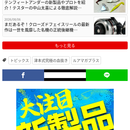
テンフィートアンダーの新製品やプロトを紹
介！テスターの中山太喜による徹底解説…
2026/08/06
まだあるぞ！クローズドフェイスリールの最新
作は一世を風靡した名機の正統後継機…
もっと見る
トピックス
津本式究極の血抜き
ルアマガプラス