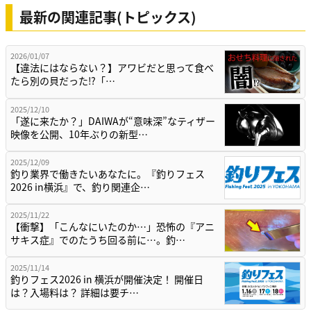
最新の関連記事(トピックス)
2026/01/07
【違法にはならない？】アワビだと思って食べ
たら別の貝だった⁉「…
2025/12/10
「遂に来たか？」DAIWAが“意味深”なティザー
映像を公開、10年ぶりの新型…
2025/12/09
釣り業界で働きたいあなたに。『釣りフェス
2026 in横浜』で、釣り関連企…
2025/11/22
【衝撃】「こんなにいたのか…」恐怖の『アニ
サキス症』でのたうち回る前に…。釣…
2025/11/14
釣りフェス2026 in 横浜が開催決定！ 開催日
は？入場料は？ 詳細は要チ…