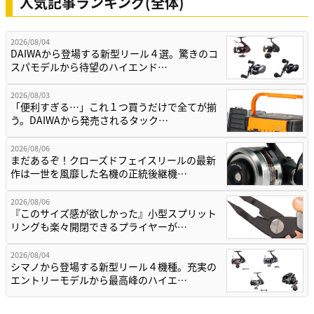
人気記事ランキング(全体)
2026/08/04
DAIWAから登場する新型リール４選。驚きのコ
スパモデルから待望のハイエンド…
2026/08/03
「便利すぎる…」これ１つ買うだけで全てが揃
う。DAIWAから発売されるタック…
2026/08/06
まだあるぞ！クローズドフェイスリールの最新
作は一世を風靡した名機の正統後継機…
2026/08/06
『このサイズ感が欲しかった』小型スプリット
リングも楽々開閉できるプライヤーが…
2026/08/04
シマノから登場する新型リール４機種。充実の
エントリーモデルから最高峰のハイエ…