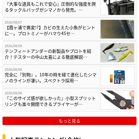
『大事な道具もこれで安心』圧倒的な強度を誇
るタックルバッグがシマノから発売。…
2026/08/07
【霞ヶ浦で異変!?】カビの生えた小魚がヒント
に…。プロトミノーがハマり45セ…
2026/08/06
テンフィートアンダーの新製品やプロトを紹
介！テスターの中山太喜による徹底解説…
2026/08/06
完全に『別物』。10年の時を経て進化したシマ
ノのラインが凄い。スペクトラ採用…
2026/08/06
『このサイズ感が欲しかった』小型スプリット
リングも楽々開閉できるプライヤーが…
もっと見る