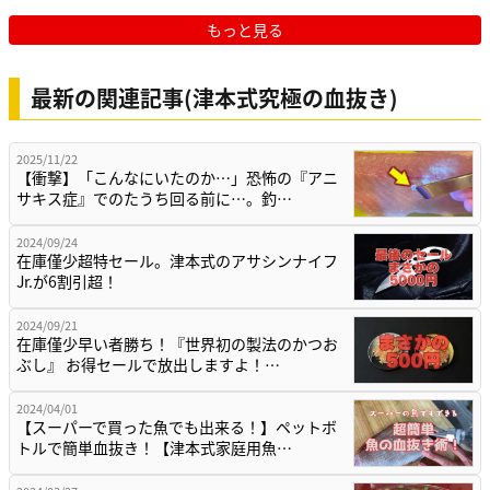
もっと見る
最新の関連記事(津本式究極の血抜き)
2025/11/22
【衝撃】「こんなにいたのか…」恐怖の『アニ
サキス症』でのたうち回る前に…。釣…
2024/09/24
在庫僅少超特セール。津本式のアサシンナイフ
Jr.が6割引超！
2024/09/21
在庫僅少早い者勝ち！『世界初の製法のかつお
ぶし』 お得セールで放出しますよ！…
2024/04/01
【スーパーで買った魚でも出来る！】ペットボ
トルで簡単血抜き！【津本式家庭用魚…