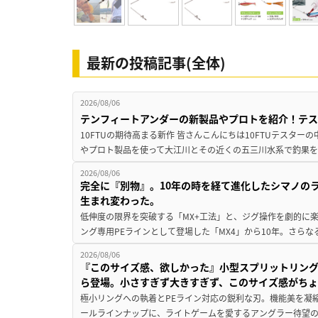
最新の投稿記事(全体)
2026/08/06
テンフィートアンダーの新製品やプロトを紹介！テ
10FTUの期待高まる新作 皆さんこんにちは10FTUテスターの
やプロト製品を使って大江川とその近くの五三川水系で釣果を
2026/08/06
完全に『別物』。10年の時を経て進化したシマノの
生まれ変わった。
低伸度の限界を突破する「MX+工法」と、ジグ操作を劇的に
ング専用PEラインとして登場した「MX4」から10年。さらなる
2026/08/06
『このサイズ感、欲しかった』小型スプリットリン
ら登場。小さすぎず大きすぎず、このサイズ感がち
極小リングへの執着とPEライン対応の鋭利な刃。機能美を凝
ールラインナップに、ライトゲームを愛するアングラー待望の新作『