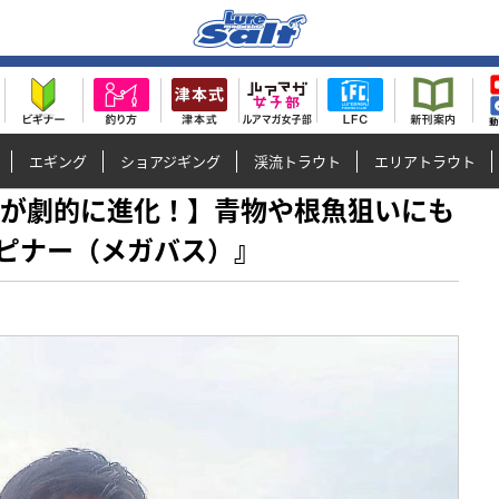
エギング
ショアジギング
渓流トラウト
エリアトラウト
ルアーが劇的に進化！】青物や根魚狙いにも
ピナー（メガバス）』