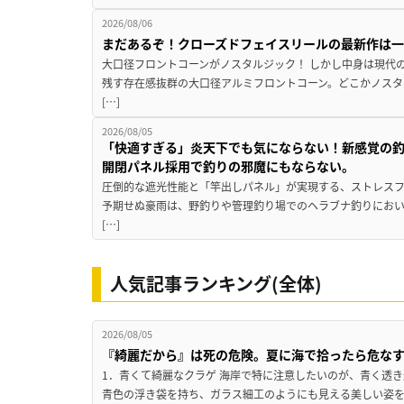
2026/08/06
まだあるぞ！クローズドフェイスリールの最新作は
大口径フロントコーンがノスタルジック！ しかし中身は現代
残す存在感抜群の大口径アルミフロントコーン。どこかノスタ
[…]
2026/08/05
「快適すぎる」炎天下でも気にならない！新感覚の釣
開閉パネル採用で釣りの邪魔にもならない。
圧倒的な遮光性能と「竿出しパネル」が実現する、ストレスフ
予期せぬ豪雨は、野釣りや管理釣り場でのヘラブナ釣りにお
[…]
人気記事ランキング(全体)
2026/08/05
『綺麗だから』は死の危険。夏に海で拾ったら危な
1．青くて綺麗なクラゲ 海岸で特に注意したいのが、青く透
青色の浮き袋を持ち、ガラス細工のようにも見える美しい姿