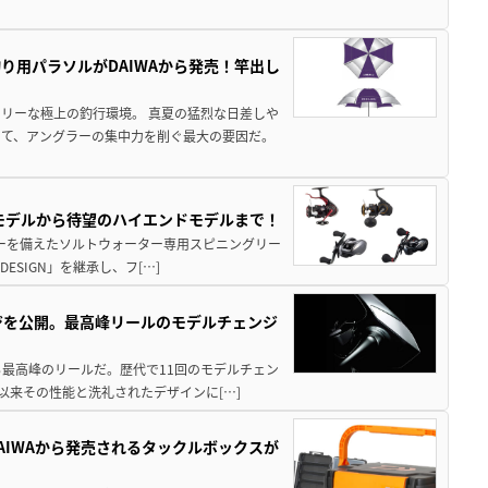
り用パラソルがDAIWAから発売！竿出し
リーな極上の釣行環境。 真夏の猛烈な日差しや
いて、アングラーの集中力を削ぐ最大の要因だ。
パモデルから待望のハイエンドモデルまで！
パワーを備えたソルトウォーター専用スピニングリー
ESIGN」を継承し、フ[…]
ジを公開。最高峰リールのモデルチェンジ
る最高峰のリールだ。歴代で11回のモデルチェン
て以来その性能と洗礼されたデザインに[…]
AIWAから発売されるタックルボックスが