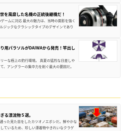
一世を風靡した名機の正統後継機だ！
のゲームに対応 最大の魅力は、当時の面影を強く
ルジックなクラシックタイプのデザインであり
り用パラソルがDAIWAから発売！竿出し
リーな極上の釣行環境。 真夏の猛烈な日差しや
いて、アングラーの集中力を削ぐ最大の要因だ。
すぎる漂流物５選。
き通った見た目をしたカツオノエボシだ。鮮やかな
をしているため、珍しい漂着物やきれいなクラゲ