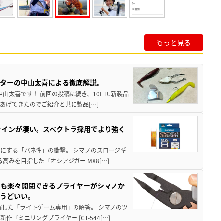
もっと見る
スターの中山太喜による徹底解説。
中山太喜です！ 前回の投稿に続き、10FTU新製品
あげてきたのでご紹介と共に製品[…]
ラインが凄い。スペクトラ採用でより強く
楽にする「バネ性」の衝撃。 シマノのスロージギ
高みを目指した『オシアジガー MX8[…]
グも楽々開閉できるプライヤーがシマノか
ょうどいい。
縮した「ライトゲーム専用」の解答。 シマノのツ
ミニリングプライヤー [CT-544[…]