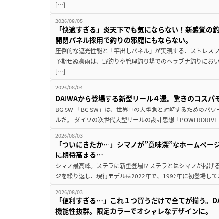
[…]
2026/08/05
「快適すぎる」炎天下でも気にならない！新感覚の釣
開閉パネル採用で釣りの邪魔にもならない。
圧倒的な遮光性能と「竿出しパネル」が実現する、ストレスフ
予期せぬ豪雨は、野釣りや管理釣り場でのヘラブナ釣りにお
[…]
2026/08/04
DAIWAから登場する新型リール４選。驚きのコス
BG SW 「BG SW」は、世界中の大型魚と対峙するための
ルだ。 ダイワの次世代大型リールの設計思想「POWERDRIVE D
2026/08/03
「ついにきたか…」シマノが”意味深”なホームペー
に期待高まる…
シマノ最高峰。ステラに新型登場!? ステラとはシマノが掲げ
ジを繰り返し、現行モデルは2022年で、1992年に初登場し
2026/08/03
「便利すぎる…」これ１つ買うだけで全てが揃う。D
機能性抜群。限定カラーでオシャレなデザインに。