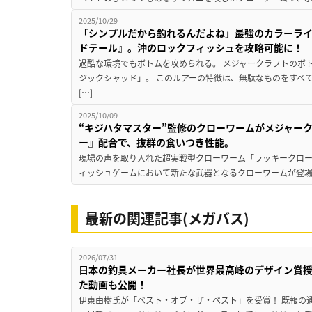
2025/10/29
「シンプルだから釣れるんだよね」最強のカラーラ
ドテール』。沖のロックフィッシュを攻略可能に！
過酷な環境でもボトムを攻められる。 メジャークラフトのボ
ジックシャッド」。 このルアーの特徴は、無駄なものをすべ
[…]
2025/10/09
“キジハタマスター”監修のクローワームがメジャー
ー』配合で、抜群の食いつき性能。
現場の声を取り入れた超実戦型クローワーム「ラッキークロー3
ィッシュゲームにおいて新たな武器となるクローワームが登場。
最新の関連記事(メガバス)
2026/07/31
日本の釣具メーカー社長が世界最高峰のデザイン賞
た動画も公開！
伊東由樹氏が「ベスト・オブ・ザ・ベスト」を受賞！ 既報の通