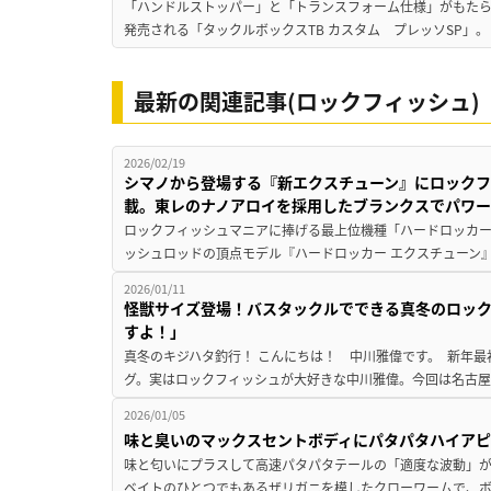
「ハンドルストッパー」と「トランスフォーム仕様」がもたらす
発売される「タックルボックスTB カスタム プレッソSP」。
最新の関連記事(ロックフィッシュ)
2026/02/19
シマノから登場する『新エクスチューン』にロック
載。東レのナノアロイを採用したブランクスでパワー
ロックフィッシュマニアに捧げる最上位機種「ハードロッカー
ッシュロッドの頂点モデル『ハードロッカー エクスチューン』
2026/01/11
怪獣サイズ登場！バスタックルでできる真冬のロッ
すよ！」
真冬のキジハタ釣行！ こんにちは！ 中川雅偉です。 新年
グ。実はロックフィッシュが大好きな中川雅偉。今回は名古屋
2026/01/05
味と臭いのマックスセントボディにパタパタハイア
味と匂いにプラスして高速パタパタテールの「適度な波動」が効
ベイトのひとつでもあるザリガニを模したクローワームで、ボ