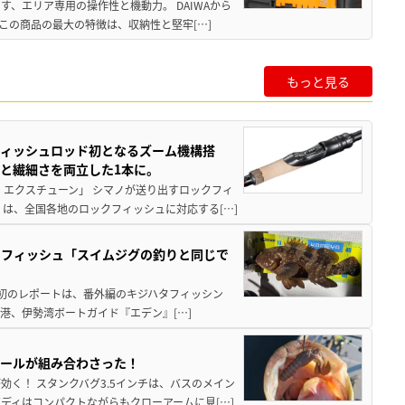
、エリア専用の操作性と機動力。 DAIWAから
この商品の最大の特徴は、収納性と堅牢[…]
もっと見る
フィッシュロッド初となるズーム機構搭
と繊細さを両立した1本に。
 エクスチューン」 シマノが送り出すロックフィ
は、全国各地のロックフィッシュに対応する[…]
クフィッシュ「スイムジグの釣りと同じで
最初のレポートは、番外編のキジハタフィッシン
港、伊勢湾ボートガイド『エデン』[…]
ピールが組み合わさった！
く！ スタンクバグ3.5インチは、バスのメイン
ディはコンパクトながらもクローアームに見[…]