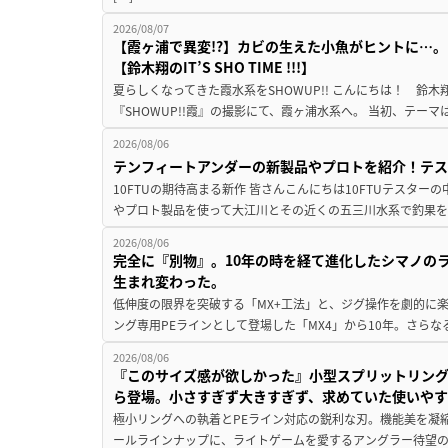
2026/08/07
【霞ヶ浦で異変!?】カビの生えた小魚がヒントに…。
【鈴木翔のIT’S SHO TIME !!!】
夏らしくなってきた霞水系をSHOWUP!! こんにちは！ 鈴木翔です。
『SHOWUP!!霞』の撮影にて、霞ヶ浦水系へ。 当初、テーマ
2026/08/06
テンフィートアンダーの新製品やプロトを紹介！テ
10FTUの期待高まる新作 皆さんこんにちは10FTUテスターの
やプロト製品を使って大江川とその近くの五三川水系で釣果を
2026/08/06
完全に『別物』。10年の時を経て進化したシマノの
生まれ変わった。
低伸度の限界を突破する「MX+工法」と、ジグ操作を劇的に
ング専用PEラインとして登場した「MX4」から10年。さらなる
2026/08/06
『このサイズ感が欲しかった』小型スプリットリン
ら登場。小さすぎず大きすぎず、求めていた使いや
極小リングへの執着とPEライン対応の鋭利な刃。機能美を凝
ールラインナップに、ライトゲームを愛するアングラー待望の新作『