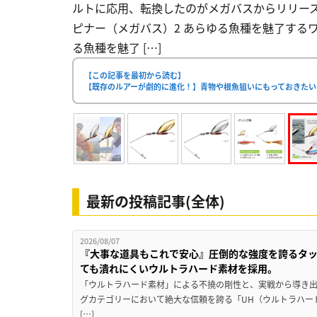
ルトに応用、転換したのがメガバスからリリース
ピナー（メガバス）2 あらゆる魚種を魅了する
る魚種を魅了 […]
【この記事を最初から読む】
【既存のルアーが劇的に進化！】青物や根魚狙いにもっておきたい
最新の投稿記事(全体)
2026/08/07
『大事な道具もこれで安心』圧倒的な強度を誇るタ
ても潰れにくいウルトラハード素材を採用。
「ウルトラハード素材」による不撓の剛性と、実戦から導き出
グカテゴリーにおいて絶大な信頼を誇る「UH（ウルトラハー
[…]