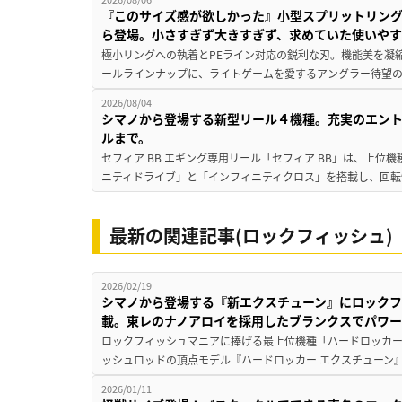
『このサイズ感が欲しかった』小型スプリットリン
ら登場。小さすぎず大きすぎず、求めていた使いや
極小リングへの執着とPEライン対応の鋭利な刃。機能美を凝
ールラインナップに、ライトゲームを愛するアングラー待望の新作『
2026/08/04
シマノから登場する新型リール４機種。充実のエン
ルまで。
セフィア BB エギング専用リール「セフィア BB」は、上
ニティドライブ」と「インフィニティクロス」を搭載し、回転
最新の関連記事(ロックフィッシュ)
2026/02/19
シマノから登場する『新エクスチューン』にロック
載。東レのナノアロイを採用したブランクスでパワー
ロックフィッシュマニアに捧げる最上位機種「ハードロッカー
ッシュロッドの頂点モデル『ハードロッカー エクスチューン』
2026/01/11