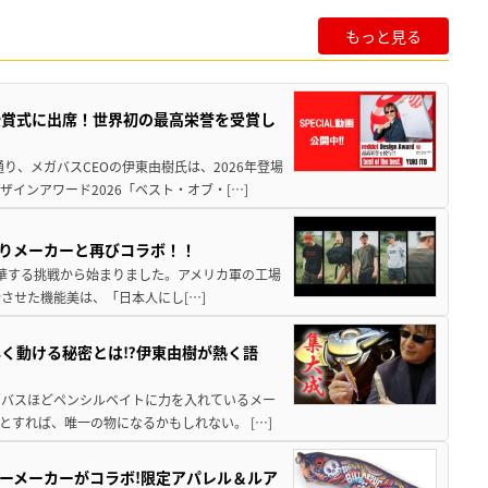
もっと見る
授賞式に出席！世界初の最高栄誉を受賞し
り、メガバスCEOの伊東由樹氏は、2026年登場
インアワード2026「ベスト・オブ・[…]
釣りメーカーと再びコラボ！！
ョンへ昇華する挑戦から始まりました。アメリカ軍の工場
させた機能美は、「日本人にし[…]
く動ける秘密とは⁉伊東由樹が熱く語
メガバスほどペンシルベイトに力を入れているメー
すれば、唯一の物になるかもしれない。 […]
アーメーカーがコラボ!限定アパレル＆ルア