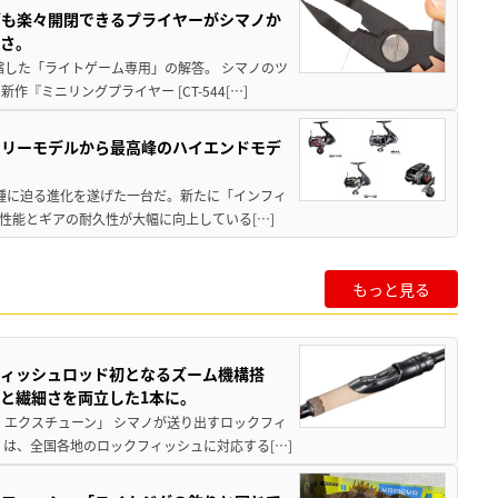
グも楽々開閉できるプライヤーがシマノか
すさ。
縮した「ライトゲーム専用」の解答。 シマノのツ
ミニリングプライヤー [CT-544[…]
トリーモデルから最高峰のハイエンドモデ
位機種に迫る進化を遂げた一台だ。新たに「インフィ
性能とギアの耐久性が大幅に向上している[…]
もっと見る
フィッシュロッド初となるズーム機構搭
と繊細さを両立した1本に。
 エクスチューン」 シマノが送り出すロックフィ
は、全国各地のロックフィッシュに対応する[…]