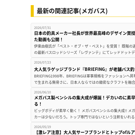
最新の関連記事(メガバス)
2026/07/31
日本の釣具メーカー社長が世界最高峰のデザイン賞
た動画も公開！
伊東由樹氏が「ベスト・オブ・ザ・ベスト」を受賞！ 既報の通
の最新バスロッドシリーズ「レヴァンテ」にてレッドドットデザ
2026/07/23
大人気ラゲッジブランド『BRIEFING』が老舗バス
BRIEFING1998年、BRIEFINGは軍事規格をファッシ
で生まれる無骨さに、日本人ならではの緻密なクラフトを融合
2026/06/10
メガバス製ペンシルの集大成が爆誕！デカいのに素早
る！
ビッグボディが素早く動く！ メガバスペンシルの集大成!! 
カーは少ないだろう。トップ専門ではないという注釈をいれると
2026/05/19
【激レア注意】大人気サーフブランドとトップofル