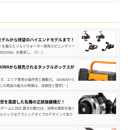
パモデルから待望のハイエンドモデルまで！
パワーを備えたソルトウォーター専用スピニングリー
ESIGN」を継承し、フ[…]
AIWAから発売されるタックルボックスが
、エリア専用の操作性と機動力。 DAIWAから
この商品の最大の特徴は、収納性と堅牢[…]
一世を風靡した名機の正統後継機だ！
のゲームに対応 最大の魅力は、当時の面影を強く
ルジックなクラシックタイプのデザインであり