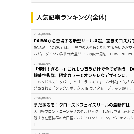
人気記事ランキング(全体)
2026/08/04
DAIWAから登場する新型リール４選。驚きのコス
BG SW 「BG SW」は、世界中の大型魚と対峙するための
ルだ。 ダイワの次世代大型リールの設計思想「POWERDRIVE D
2026/08/03
「便利すぎる…」これ１つ買うだけで全てが揃う。D
機能性抜群。限定カラーでオシャレなデザインに。
「ハンドルストッパー」と「トランスフォーム仕様」がもたらす
発売される「タックルボックスTB カスタム プレッソSP」。
2026/08/06
まだあるぞ！クローズドフェイスリールの最新作は
大口径フロントコーンがノスタルジック！ しかし中身は現代
残す存在感抜群の大口径アルミフロントコーン。どこかノスタ
[…]
2026/08/06