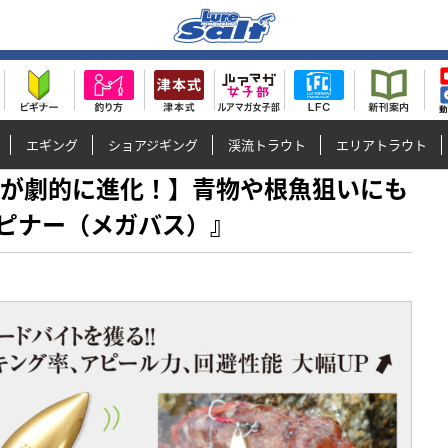
エギング
ショアジギング
渓流トラウト
エリアトラウト
ルアーが劇的に進化！】青物や根魚狙いにも
ピナー（メガバス）』