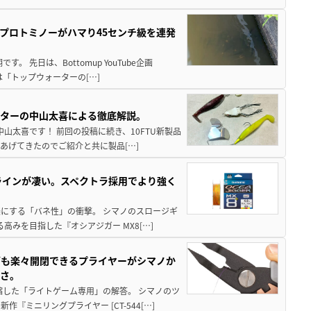
プロトミノーがハマり45センチ級を連発
 先日は、Bottomup YouTube企画
は「トップウォーターの[…]
スターの中山太喜による徹底解説。
中山太喜です！ 前回の投稿に続き、10FTU新製品
あげてきたのでご紹介と共に製品[…]
ラインが凄い。スペクトラ採用でより強く
楽にする「バネ性」の衝撃。 シマノのスロージギ
高みを目指した『オシアジガー MX8[…]
グも楽々開閉できるプライヤーがシマノか
すさ。
縮した「ライトゲーム専用」の解答。 シマノのツ
ミニリングプライヤー [CT-544[…]