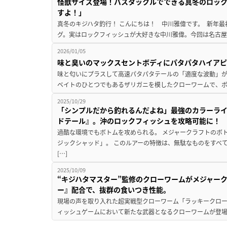
怪獣サイズ登場！バスタックルでできる真冬のロッ
すよ！」
真冬のキジハタ釣行！ こんにちは！ 中川雅偉です。 新年
グ。実はロックフィッシュが大好きな中川雅偉。今回は名古屋
2026/01/05
味と臭いのマックスセントボディにパタパタハイア
味と匂いにプラスして高速パタパタテールの「適度な波動」が効
ベイトのひとつでもあるザリガニを模したクローワームで、ボ
2025/10/29
「シンプルだから釣れるんだよね」最強のカラーラ
ドテール』。沖のロックフィッシュを攻略可能に！
過酷な環境でもボトムを攻められる。 メジャークラフトのボ
ジックシャッド」。 このルアーの特徴は、無駄なものをすべ
[…]
2025/10/09
“キジハタマスター”監修のクローワームがメジャー
ー』配合で、抜群の食いつき性能。
現場の声を取り入れた超実戦型クローワーム「ラッキークロー3
ィッシュゲームにおいて新たな武器となるクローワームが登場。