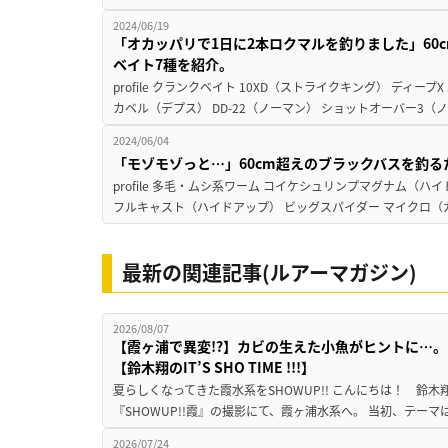
2024/06/19
「オカッパリで1日に2本ロクマルを釣りました」60
ベイト7種を紹介。
profile クランクベイト 10XD（ストライクキング） ディープ
カベル（デプス） DD-22（ノーマン） ショットオーバー3（ノリ
2024/06/04
「モゾモゾっと…」60cm超えのブラックバスを釣
profile 多毛・ムシ系ワーム コイケシュリンプマグナム（ハイド
フルキャスト（ハイドアップ） ビッグスパイダー マイクロ（ガ
最新の関連記事(ルアーマガジン)
2026/08/07
【霞ヶ浦で異変!?】カビの生えた小魚がヒントに…。
【鈴木翔のIT’S SHO TIME !!!】
夏らしくなってきた霞水系をSHOWUP!! こんにちは！ 鈴木翔です。
『SHOWUP!!霞』の撮影にて、霞ヶ浦水系へ。 当初、テーマ
2026/07/24