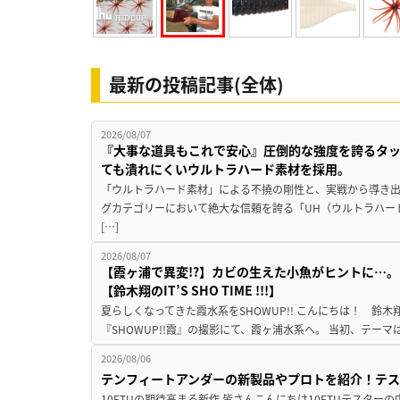
最新の投稿記事(全体)
2026/08/07
『大事な道具もこれで安心』圧倒的な強度を誇るタ
ても潰れにくいウルトラハード素材を採用。
「ウルトラハード素材」による不撓の剛性と、実戦から導き出
グカテゴリーにおいて絶大な信頼を誇る「UH（ウルトラハー
[…]
2026/08/07
【霞ヶ浦で異変!?】カビの生えた小魚がヒントに…。
【鈴木翔のIT’S SHO TIME !!!】
夏らしくなってきた霞水系をSHOWUP!! こんにちは！ 鈴木翔です。
『SHOWUP!!霞』の撮影にて、霞ヶ浦水系へ。 当初、テーマ
2026/08/06
テンフィートアンダーの新製品やプロトを紹介！テ
10FTUの期待高まる新作 皆さんこんにちは10FTUテスターの