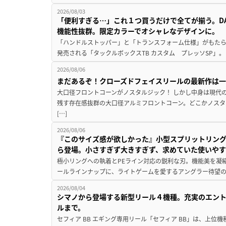
2026/08/03
「便利すぎる…」これ１つ買うだけで全てが揃う。D
機能性抜群。限定カラーでオシャレなデザインに。
「ハンドルストッパー」と「トランスフォーム仕様」がもたらす
発売される「タックルボックスTB カスタム プレッソSP」。
2026/08/06
まだあるぞ！クローズドフェイスリールの最新作は
大口径フロントコーンがノスタルジック！ しかし中身は現代
残す存在感抜群の大口径アルミフロントコーン。どこかノスタ
[…]
2026/08/06
『このサイズ感が欲しかった』小型スプリットリン
ら登場。小さすぎず大きすぎず、求めていた使いや
極小リングへの執着とPEライン対応の鋭利な刃。機能美を凝
ールラインナップに、ライトゲームを愛するアングラー待望の新作『
2026/08/04
シマノから登場する新型リール４機種。充実のエン
ルまで。
セフィア BB エギング専用リール「セフィア BB」は、上