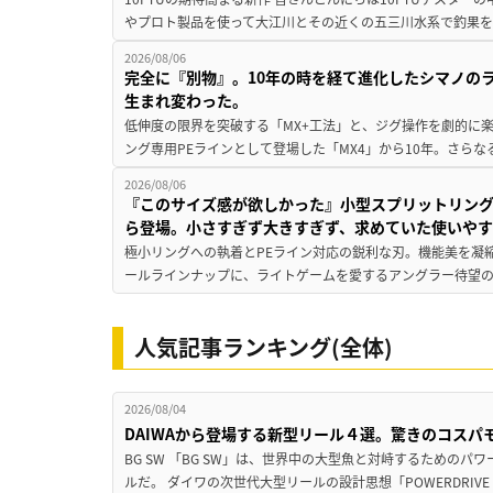
やプロト製品を使って大江川とその近くの五三川水系で釣果を
2026/08/06
完全に『別物』。10年の時を経て進化したシマノの
生まれ変わった。
低伸度の限界を突破する「MX+工法」と、ジグ操作を劇的に
ング専用PEラインとして登場した「MX4」から10年。さらなる
2026/08/06
『このサイズ感が欲しかった』小型スプリットリン
ら登場。小さすぎず大きすぎず、求めていた使いや
極小リングへの執着とPEライン対応の鋭利な刃。機能美を凝
ールラインナップに、ライトゲームを愛するアングラー待望の新作『
人気記事ランキング(全体)
2026/08/04
DAIWAから登場する新型リール４選。驚きのコス
BG SW 「BG SW」は、世界中の大型魚と対峙するための
ルだ。 ダイワの次世代大型リールの設計思想「POWERDRIVE D