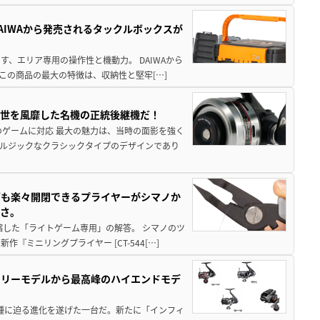
AIWAから発売されるタックルボックスが
、エリア専用の操作性と機動力。 DAIWAから
この商品の最大の特徴は、収納性と堅牢[…]
一世を風靡した名機の正統後継機だ！
のゲームに対応 最大の魅力は、当時の面影を強く
ルジックなクラシックタイプのデザインであり
グも楽々開閉できるプライヤーがシマノか
すさ。
縮した「ライトゲーム専用」の解答。 シマノのツ
ミニリングプライヤー [CT-544[…]
トリーモデルから最高峰のハイエンドモデ
位機種に迫る進化を遂げた一台だ。新たに「インフィ