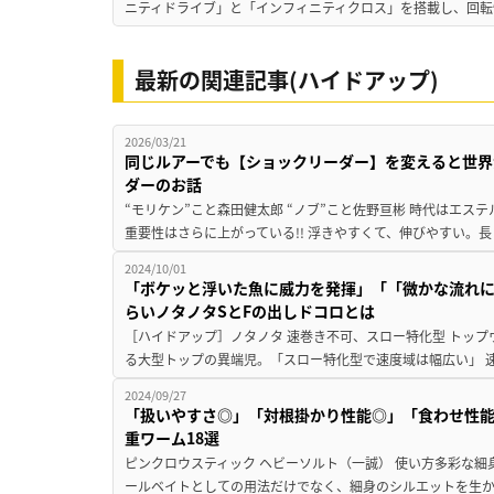
ニティドライブ」と「インフィニティクロス」を搭載し、回転
最新の関連記事(ハイドアップ)
2026/03/21
同じルアーでも【ショックリーダー】を変えると世界
ダーのお話
“モリケン”こと森田健太郎 “ノブ”こと佐野亘彬 時代はエ
重要性はさらに上がっている!! 浮きやすくて、伸びやすい。長
2024/10/01
「ボケッと浮いた魚に威力を発揮」「「微かな流れ
らいノタノタSとFの出しドコロとは
［ハイドアップ］ノタノタ 速巻き不可、スロー特化型 トップ
る大型トップの異端児。「スロー特化型で速度域は幅広い」 速
2024/09/27
「扱いやすさ◎」「対根掛かり性能◎」「食わせ性能
重ワーム18選
ピンクロウスティック ヘビーソルト（一誠） 使い方多彩な細
ールベイトとしての用法だけでなく、細身のシルエットを生か