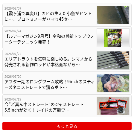
2026/08/07
【霞ヶ浦で異変!?】カビの生えた小魚がヒント
に…。プロトミノーがハマり45セ…
2026/07/24
【ルアーマガジン9月号】令和の最新トップウォ
ーターテクニック発売！
2026/07/22
エリアトラウトを気軽に楽しめる。シマノから
発売される新作ロッドが本格派ながら…
2026/07/20
アフター期のロングワーム攻略！9inchのスティ
ーズネコストレートで獲るボト…
2026/07/19
今“ど真ん中ストレート”のジャストレート
5.5inchが効く！レイドの万能ワ…
もっと見る