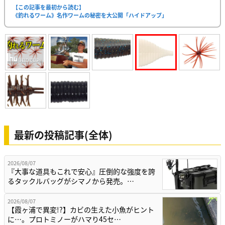
【この記事を最初から読む】
《釣れるワーム》名作ワームの秘密を大公開「ハイドアップ」
最新の投稿記事(全体)
2026/08/07
『大事な道具もこれで安心』圧倒的な強度を誇
るタックルバッグがシマノから発売。…
2026/08/07
【霞ヶ浦で異変!?】カビの生えた小魚がヒント
に…。プロトミノーがハマり45セ…