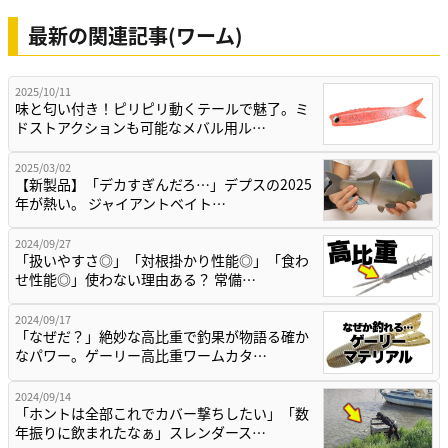
最新の関連記事(ワーム)
2025/10/11
味と匂い付き！ピリピリ動くテールで魅了。ミ
ドストアクションも可能なメバル用ル…
2025/03/02
【新製品】「デカすぎんだろ…」デプスの2025
年が熱い。 ジャイアントベイト…
2024/09/27
「扱いやすさ◎」「対根掛かり性能◎」「食わ
せ性能◎」使わない理由ある？ 常備…
2024/09/17
「なぜだ？」絶妙な高比重で釣果が物語る確か
なパワー。ゲーリー高比重ワームカタ…
2024/09/14
「ホントは全部これでカバー撃ちしたい」「数
年振りに飲まれたなぁ」スレンダース…