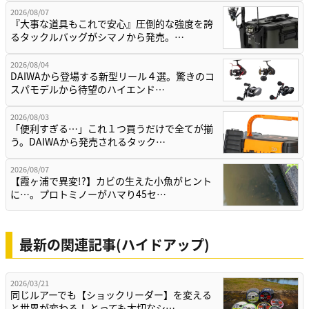
2026/08/07
『大事な道具もこれで安心』圧倒的な強度を誇
るタックルバッグがシマノから発売。…
2026/08/04
DAIWAから登場する新型リール４選。驚きのコ
スパモデルから待望のハイエンド…
2026/08/03
「便利すぎる…」これ１つ買うだけで全てが揃
う。DAIWAから発売されるタック…
2026/08/07
【霞ヶ浦で異変!?】カビの生えた小魚がヒント
に…。プロトミノーがハマり45セ…
最新の関連記事(ハイドアップ)
2026/03/21
同じルアーでも【ショックリーダー】を変える
と世界が変わる！ とっても大切なシ…