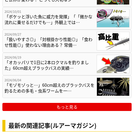
2024/10/01
「ボケッと浮いた魚に威力を発揮」「「微かな
流れに乗せるだけでも…」外観上では…
2024/09/27
「扱いやすさ◎」「対根掛かり性能◎」「食わ
せ性能◎」使わない理由ある？ 常備…
2024/06/19
「オカッパリで1日に2本ロクマルを釣りまし
た」60cm超えブラックバスの実績…
2024/06/04
「モゾモゾっと…」60cm超えのブラックバスを
釣るための多毛・虫系ワームを一…
もっと見る
最新の関連記事(ルアーマガジン)