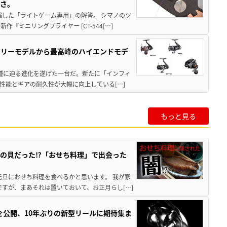
すさ。
縮した「ライトゲーム専用」の解答。 シマノのツ
ミニリングプライヤー [CT-544[…]
トリーモデルから最高峰のハイエンドモデ
位機種に迫る進化を遂げた一台だ。新たに「インフィ
性能とギアの耐久性が大幅に向上している[…]
もっと見る
の貝だった⁉「おせち料理」で出会った
元旦におせち料理を食べるかと思います。 我が家
すが、まあそれは置いておいて、お正月らし[…]
像を公開、10年ぶりの新型リールに期待集ま