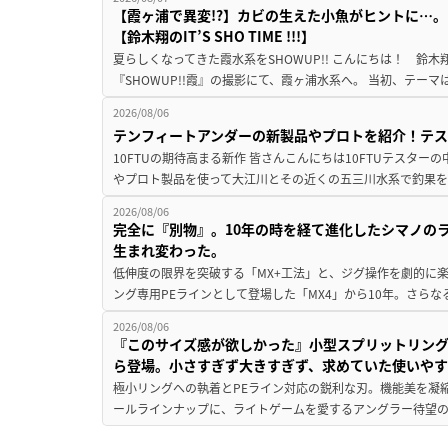
【霞ヶ浦で異変!?】カビの生えた小魚がヒントに…。
【鈴木翔のIT’S SHO TIME !!!】
夏らしくなってきた霞水系をSHOWUP!! こんにちは！ 鈴木翔です。
『SHOWUP!!霞』の撮影にて、霞ヶ浦水系へ。 当初、テーマ
2026/08/06
テンフィートアンダーの新製品やプロトを紹介！テ
10FTUの期待高まる新作 皆さんこんにちは10FTUテスターの
やプロト製品を使って大江川とその近くの五三川水系で釣果を
2026/08/06
完全に『別物』。10年の時を経て進化したシマノの
生まれ変わった。
低伸度の限界を突破する「MX+工法」と、ジグ操作を劇的に
ング専用PEラインとして登場した「MX4」から10年。さらなる
2026/08/06
『このサイズ感が欲しかった』小型スプリットリン
ら登場。小さすぎず大きすぎず、求めていた使いや
極小リングへの執着とPEライン対応の鋭利な刃。機能美を凝
ールラインナップに、ライトゲームを愛するアングラー待望の新作『