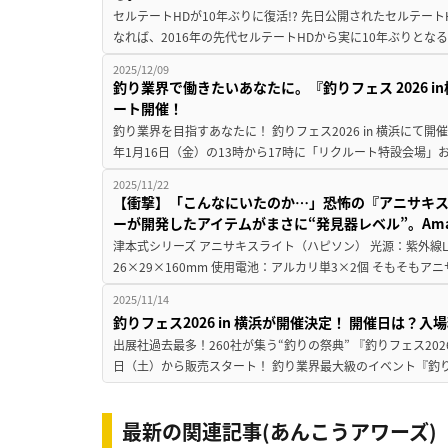
セルテートHDが10年ぶりに復活!? 先日公開されたセルテート
なれば、2016年の先代セルテートHDから実に10年ぶりとなる
2025/12/09
釣り業界で働きたいあなたに。『釣りフェス 2026 
ート開催！
釣り業界を目指すあなたに！ 釣りフェス2026 in 横浜にて開
年1月16日（金）の13時から17時に「リクルート特設会場」
2025/11/22
【衝撃】「こんなにいたのか…」恐怖の『アニサキ
ーが開発したアイテムがまさに“発見器レベル”。Amaz
津本式シリーズ アニサキスライト（ハピソン） 光源：紫外線LED
26×29×160mm 使用電池：アルカリ単3×2個 そもそもア
2025/11/14
釣りフェス2026 in 横浜が開催決定！ 開催日は？
出展社過去最多！260社が集う“釣りの祭典” 『釣りフェス2026 
日（土）から販売スタート！ 釣り業界最大級のイベント『釣りフェス
最新の関連記事(あんこうアワーズ)