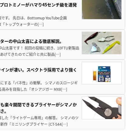
プロトミノーがハマり45センチ級を連発
 先日は、Bottomup YouTube企画
は「トップウォーターの[…]
スターの中山太喜による徹底解説。
中山太喜です！ 前回の投稿に続き、10FTU新製品
あげてきたのでご紹介と共に製品[…]
ラインが凄い。スペクトラ採用でより強く
楽にする「バネ性」の衝撃。 シマノのスロージギ
高みを目指した『オシアジガー MX8[…]
グも楽々開閉できるプライヤーがシマノか
すさ。
縮した「ライトゲーム専用」の解答。 シマノのツ
ミニリングプライヤー [CT-544[…]