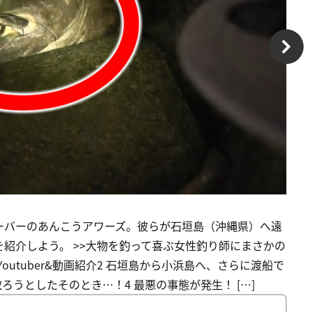
ーバーのあんこうアワーズ。彼らが石垣島（沖縄県）へ遠
紹介しよう。 >>大物を釣って喜ぶ女性釣り師にまさかの
outuber&動画紹介2 石垣島から小浜島へ、さらに渡船で
ろうとしたそのとき…！4 最悪の事態が発生！ […]