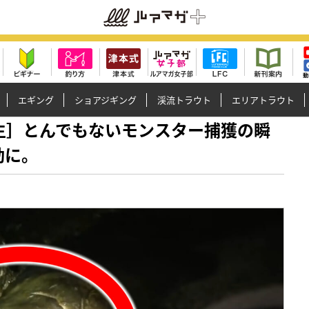
エギング
ショアジギング
渓流トラウト
エリアトラウト
万回再生］とんでもないモンスター捕獲の瞬
動に。