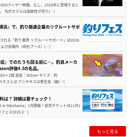
HDのティザー映像。もし、2026年に登場すると
。 先代モデルは高剛性が売り[…]
in横浜』で、釣り関連企業のリクルートサポ
催される「釣り業界 リクルートサポート」は2026
および会場内（自社ブース）[…]
ス症』でのたうち回る前に…。釣具メーカ
on評価4.3の名品。
×1個 波長：365nm サイズ：約
ニサキスとは アニサキスは寄生虫（線[…]
入場料は？ 詳細は要チェック！
in Yokohama』1月開催！前売チケットは11月1
2026 i[…]
もっと見る