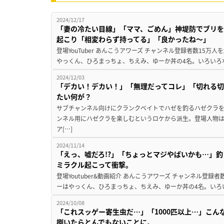
2024/12/17
「妻の冷たい目線」「ママ、ごめん」神堤防でブリ
起こり「相変わらず持ってる」「良かったね〜」
登場YouTuber あんこうアワーズ チャンネル登録者数15
やっくん、ひろまっちょ、ちえみ、ゆーか丼の4名。いろいろな
2024/12/03
「デカい！デカい！」「無理だってコレ」「切れる切
たい何が？
サブチャンネル向けにクランクベイトでハゼを釣るハゼクラを
ンネル用にハゼクラを楽しむというロケから派生。登場人物
ア[…]
2024/11/14
「えっ、嘘だろ!?」「ちょっとマジやばいかも…」
ミラクル起こって衝撃。
登場Youtuber&動画紹介 あんこうアワーズ チャンネル登
ーはやっくん、ひろまっちょ、ちえみ、ゆーか丼の4名。いろい
2024/10/08
「これスッゲー寄生虫だ…」「1000匹以上…」こ
捌いたらとんでもないことに。