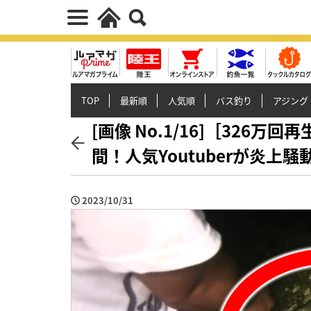
TOP
最新順
人気順
バス釣り
アジング
[画像 No.1/16]［326
間！人気Youtuberが炎上騒
2023/10/31