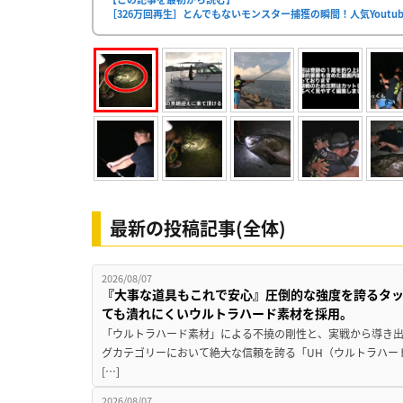
［326万回再生］とんでもないモンスター捕獲の瞬間！人気Youtu
最新の投稿記事(全体)
2026/08/07
『大事な道具もこれで安心』圧倒的な強度を誇るタ
ても潰れにくいウルトラハード素材を採用。
「ウルトラハード素材」による不撓の剛性と、実戦から導き出
グカテゴリーにおいて絶大な信頼を誇る「UH（ウルトラハー
[…]
2026/08/07