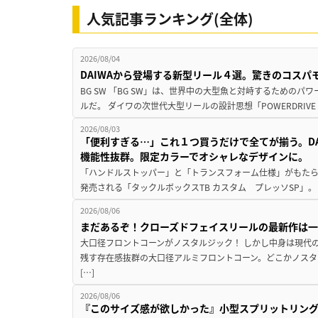
人気記事ランキング(全体)
2026/08/04
DAIWAから登場する新型リール４選。驚きのコス
BG SW 「BG SW」は、世界中の大型魚と対峙するための
ルだ。 ダイワの次世代大型リールの設計思想「POWERDRIVE D
2026/08/03
「便利すぎる…」これ１つ買うだけで全てが揃う。D
機能性抜群。限定カラーでオシャレなデザインに。
「ハンドルストッパー」と「トランスフォーム仕様」がもたらす
発売される「タックルボックスTB カスタム プレッソSP」。
2026/08/06
まだあるぞ！クローズドフェイスリールの最新作は
大口径フロントコーンがノスタルジック！ しかし中身は現代
残す存在感抜群の大口径アルミフロントコーン。どこかノスタ
[…]
2026/08/06
『このサイズ感が欲しかった』小型スプリットリン