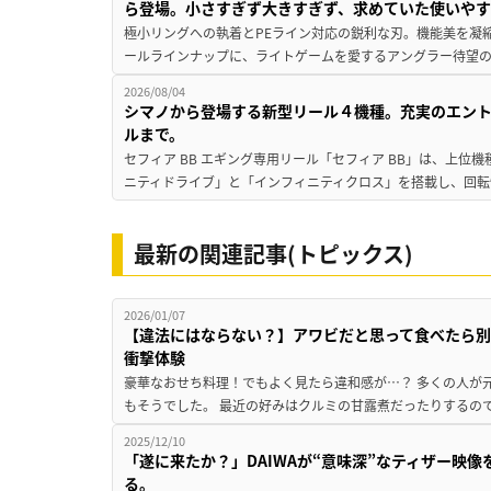
ら登場。小さすぎず大きすぎず、求めていた使いや
極小リングへの執着とPEライン対応の鋭利な刃。機能美を凝
ールラインナップに、ライトゲームを愛するアングラー待望の新作『
2026/08/04
シマノから登場する新型リール４機種。充実のエン
ルまで。
セフィア BB エギング専用リール「セフィア BB」は、上
ニティドライブ」と「インフィニティクロス」を搭載し、回転
最新の関連記事(トピックス)
2026/01/07
【違法にはならない？】アワビだと思って食べたら別
衝撃体験
豪華なおせち料理！でもよく見たら違和感が…？ 多くの人が
もそうでした。 最近の好みはクルミの甘露煮だったりするので
2025/12/10
「遂に来たか？」DAIWAが“意味深”なティザー映
る。