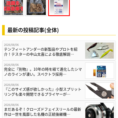
最新の投稿記事(全体)
2026/08/06
テンフィートアンダーの新製品やプロトを紹
介！テスターの中山太喜による徹底解説…
2026/08/06
完全に『別物』。10年の時を経て進化したシマ
ノのラインが凄い。スペクトラ採用…
2026/08/06
『このサイズ感が欲しかった』小型スプリット
リングも楽々開閉できるプライヤーが…
2026/08/06
まだあるぞ！クローズドフェイスリールの最新
作は一世を風靡した名機の正統後継機…