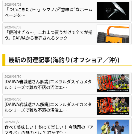
2026/08/03
「ついにきたか…」シマノが”意味深”なホーム
ページを…
2026/08/03
「便利すぎる…」これ１つ買うだけで全てが揃
う。DAIWAから発売されるタック…
最新の関連記事(海釣り(オフショア／沖))
2026/06/30
[DAIWA岩城透さん解説]エメラルダスイカメタ
ルシリーズで難攻不落の沼津エ…
2026/06/30
[DAIWA岩城透さん解説]エメラルダスイカメタ
ルシリーズで難攻不落の沼津エ…
2026/06/25
食べて美味しい！ 釣って楽しい！ 今話題の『ア
マラバ』の魅力とは？ 紅牙で“…