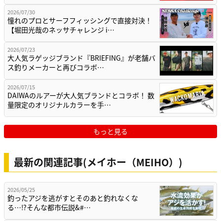
2026/07/30
憧れのプロとサーフフィッシングで直接対決！
【堀田光哉のネッサチャレンジ i…
2026/07/23
大人気ラゲッジブランド『BRIEFING』が老舗バ
ス釣りメーカーと再びコラボ…
2026/07/15
DAIWAのルアーが大人気ブランドとコラボ！ 数
量限定のオリジナルカラーを手…
もっと見る
最新の関連記事(メイホー（MEIHO）)
2026/05/25
釣ったアジを逃がすとそのあと釣れなくな
る…⁉そんな都市伝説&#…