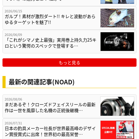
2026/06/15
ガルプ！素材が激烈ダート!! キレと波動があら
ゆるターゲットを魅了!!
2026/06/09
「これがシマノ史上最強」実用巻上持久力25キ
ロという驚愕のスペックで登場する…
もっと見る
最新の関連記事(NOAD)
2026/08/06
まだあるぞ！クローズドフェイスリールの最新
作は一世を風靡した名機の正統後継機…
2026/07/31
日本の釣具メーカー社長が世界最高峰のデザイ
ン賞授賞式に出席！世界初の最高栄誉…