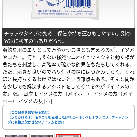
チャックタイプのため、保管や持ち運びもしやすい。別の
容器に移すのもありだろう。
海釣り用のエサとして万能かつ最強とも言えるのが、イソメ
やゴカイ。何と言えない強烈なニオイとウネウネと動く様が
魚たちを刺激し、高確率で確かな釣果をもたらしてくれる。
ただ、活きが良いのでハリ付けの際にはつかみづらく、それ
ほど長持ちするわけではないという難点もある。そんな問題
を少しでも解決するアシストをしてくれるのが『イソメの
友』だ。 目次 1 イソメの友（メイホー） イソメの友（メイ
ホー） イソメの友 […]
【この記事を最初から読む】
【ふりかけろ！】活きエサを克服したければ…使うべし！ファミリーフィッシン
グにも絶対欠かせないアイテムとは!?