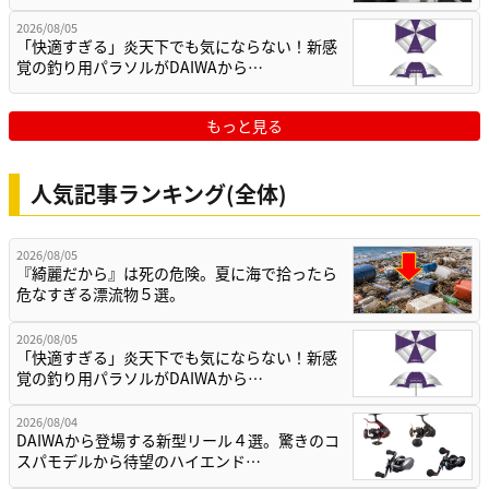
2026/08/05
「快適すぎる」炎天下でも気にならない！新感
覚の釣り用パラソルがDAIWAから…
もっと見る
人気記事ランキング(全体)
2026/08/05
『綺麗だから』は死の危険。夏に海で拾ったら
危なすぎる漂流物５選。
2026/08/05
「快適すぎる」炎天下でも気にならない！新感
覚の釣り用パラソルがDAIWAから…
2026/08/04
DAIWAから登場する新型リール４選。驚きのコ
スパモデルから待望のハイエンド…