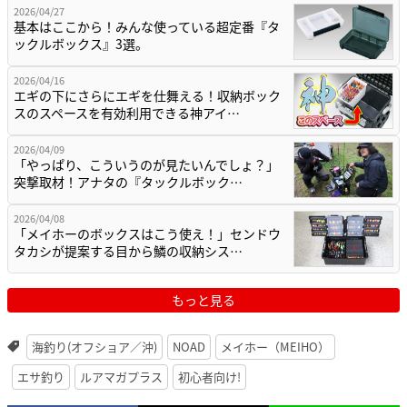
2026/04/27
基本はここから！みんな使っている超定番『タ
ックルボックス』3選。
2026/04/16
エギの下にさらにエギを仕舞える！収納ボック
スのスペースを有効利用できる神アイ…
2026/04/09
「やっぱり、こういうのが見たいんでしょ？」
突撃取材！アナタの『タックルボック…
2026/04/08
「メイホーのボックスはこう使え！」センドウ
タカシが提案する目から鱗の収納シス…
もっと見る
海釣り(オフショア／沖)
NOAD
メイホー（MEIHO）
エサ釣り
ルアマガプラス
初心者向け!