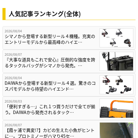
人気記事ランキング(全体)
2026/08/04
シマノから登場する新型リール４機種。充実の
エントリーモデルから最高峰のハイエ…
2026/08/07
『大事な道具もこれで安心』圧倒的な強度を誇
るタックルバッグがシマノから発売。…
2026/08/04
DAIWAから登場する新型リール４選。驚きのコ
スパモデルから待望のハイエンド…
2026/08/03
「便利すぎる…」これ１つ買うだけで全てが揃
う。DAIWAから発売されるタック…
2026/08/07
【霞ヶ浦で異変!?】カビの生えた小魚がヒント
に…。プロトミノーがハマり45セ…