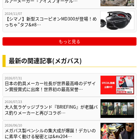
ルアーメーカー『アイスフォーゲル…
2024/11/07
【シマノ】新型スコーピオンMD300が登場！め
っちゃ”タフ&#8…
もっと見る
最新の関連記事(メガバス)
2026/07/31
日本の釣具メーカー社長が世界最高峰のデザイ
ン賞授賞式に出席！世界初の最高栄誉…
2026/07/23
大人気ラゲッジブランド『BRIEFING』が老舗バ
ス釣りメーカーと再びコラボ…
2026/06/10
メガバス製ペンシルの集大成が爆誕！デカいの
に素早く動ける秘密とは&#x204…