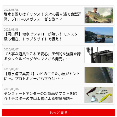
2026/08/08
増水＆濁りはチャンス！ 久々の霞ヶ浦で良型連
発、プロトのメガフォーゼも激ハマ…
2026/08/08
【河口湖】増水でシャローが熱い！ モンスター
級も健在、トップ＆サイトで狙え！…
2026/08/07
『大事な道具もこれで安心』圧倒的な強度を誇
るタックルバッグがシマノから発売。…
2026/08/07
【霞ヶ浦で異変!?】カビの生えた小魚がヒント
に…。プロトミノーがハマり45セ…
2026/08/06
テンフィートアンダーの新製品やプロトを紹
介！テスターの中山太喜による徹底解説…
もっと見る