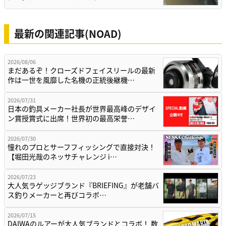
最新の関連記事(NOAD)
2026/08/06
まだあるぞ！クローズドフェイスリールの最新
作は一世を風靡した名機の正統後継機…
2026/07/31
日本の釣具メーカー社長が世界最高峰のデザイ
ン賞授賞式に出席！世界初の最高栄誉…
2026/07/30
憧れのプロとサーフフィッシングで直接対決！
【堀田光哉のネッサチャレンジ i…
2026/07/23
大人気ラゲッジブランド『BRIEFING』が老舗バ
ス釣りメーカーと再びコラボ…
2026/07/15
DAIWAのルアーが大人気ブランドとコラボ！ 数