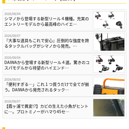
2026/08/04
シマノから登場する新型リール４機種。充実の
エントリーモデルから最高峰のハイエ…
2026/08/07
『大事な道具もこれで安心』圧倒的な強度を誇
るタックルバッグがシマノから発売。…
2026/08/04
DAIWAから登場する新型リール４選。驚きのコ
スパモデルから待望のハイエンド…
2026/08/03
「便利すぎる…」これ１つ買うだけで全てが揃
う。DAIWAから発売されるタック…
2026/08/07
【霞ヶ浦で異変!?】カビの生えた小魚がヒント
に…。プロトミノーがハマり45セ…