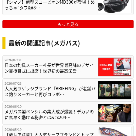
【シマノ】新型スコーピオンMD300が登場！め
っちゃ”タフ&#8…
もっと見る
最新の関連記事(メガバス)
2026/07/31
日本の釣具メーカー社長が世界最高峰のデザイ
ン賞授賞式に出席！世界初の最高栄誉…
2026/07/23
大人気ラゲッジブランド『BRIEFING』が老舗バ
ス釣りメーカーと再びコラボ…
2026/06/10
メガバス製ペンシルの集大成が爆誕！デカいの
に素早く動ける秘密とは&#x204…
2026/05/19
【激レア注意】大人気サーフブランドとトップ