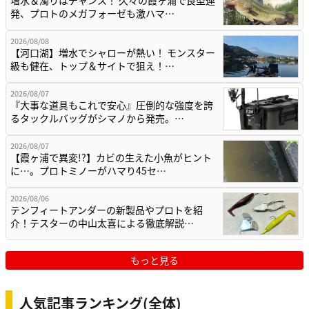
発、プロトのメガフォーゼも激ハマ…
2026/08/08
【河口湖】増水でシャローが熱い！ モンスター
級も健在、トップ＆サイトで狙え！…
2026/08/07
『大事な道具もこれで安心』圧倒的な強度を誇
るタックルバッグがシマノから発売。…
2026/08/07
【霞ヶ浦で異変!?】カビの生えた小魚がヒント
に…。プロトミノーがハマり45セ…
2026/08/06
テンフィートアンダーの新製品やプロトを紹
介！テスターの中山太喜による徹底解説…
もっと見る
人気記事ランキング(全体)