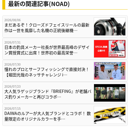
最新の関連記事(NOAD)
2026/08/06
まだあるぞ！クローズドフェイスリールの最新
作は一世を風靡した名機の正統後継機…
2026/07/31
日本の釣具メーカー社長が世界最高峰のデザイ
ン賞授賞式に出席！世界初の最高栄誉…
2026/07/30
憧れのプロとサーフフィッシングで直接対決！
【堀田光哉のネッサチャレンジ i…
2026/07/23
大人気ラゲッジブランド『BRIEFING』が老舗バ
ス釣りメーカーと再びコラボ…
2026/07/15
DAIWAのルアーが大人気ブランドとコラボ！ 数
量限定のオリジナルカラーを手…