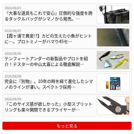
2026/08/07
『大事な道具もこれで安心』圧倒的な強度を誇
るタックルバッグがシマノから発売。…
2026/08/07
【霞ヶ浦で異変!?】カビの生えた小魚がヒント
に…。プロトミノーがハマり45セ…
2026/08/06
テンフィートアンダーの新製品やプロトを紹
介！テスターの中山太喜による徹底解説…
2026/08/06
完全に『別物』。10年の時を経て進化したシマ
ノのラインが凄い。スペクトラ採用…
2026/08/06
『このサイズ感が欲しかった』小型スプリット
リングも楽々開閉できるプライヤーが…
もっと見る