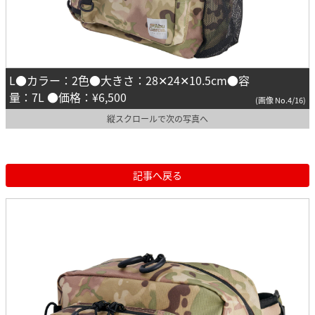
L●カラー：2色●大きさ：28✕24✕10.5cm●容
量：7L ●価格：¥6,500
(画像 No.4/16)
縦スクロールで次の写真へ
記事へ戻る