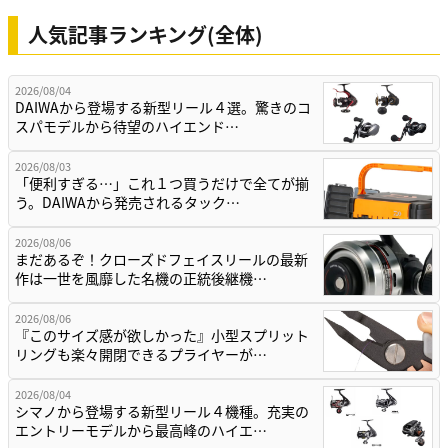
人気記事ランキング(全体)
2026/08/04
DAIWAから登場する新型リール４選。驚きのコ
スパモデルから待望のハイエンド…
2026/08/03
「便利すぎる…」これ１つ買うだけで全てが揃
う。DAIWAから発売されるタック…
2026/08/06
まだあるぞ！クローズドフェイスリールの最新
作は一世を風靡した名機の正統後継機…
2026/08/06
『このサイズ感が欲しかった』小型スプリット
リングも楽々開閉できるプライヤーが…
2026/08/04
シマノから登場する新型リール４機種。充実の
エントリーモデルから最高峰のハイエ…