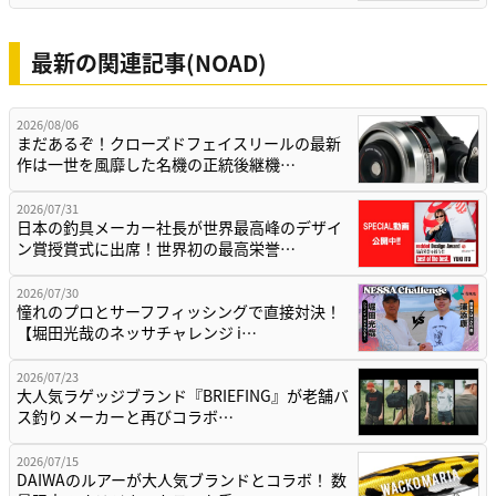
最新の関連記事(NOAD)
2026/08/06
まだあるぞ！クローズドフェイスリールの最新
作は一世を風靡した名機の正統後継機…
2026/07/31
日本の釣具メーカー社長が世界最高峰のデザイ
ン賞授賞式に出席！世界初の最高栄誉…
2026/07/30
憧れのプロとサーフフィッシングで直接対決！
【堀田光哉のネッサチャレンジ i…
2026/07/23
大人気ラゲッジブランド『BRIEFING』が老舗バ
ス釣りメーカーと再びコラボ…
2026/07/15
DAIWAのルアーが大人気ブランドとコラボ！ 数