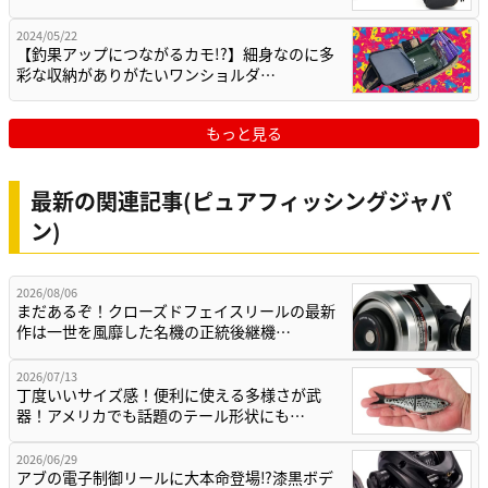
2024/05/22
【釣果アップにつながるカモ!?】細身なのに多
彩な収納がありがたいワンショルダ…
もっと見る
最新の関連記事(ピュアフィッシングジャパ
ン)
2026/08/06
まだあるぞ！クローズドフェイスリールの最新
作は一世を風靡した名機の正統後継機…
2026/07/13
丁度いいサイズ感！便利に使える多様さが武
器！アメリカでも話題のテール形状にも…
2026/06/29
アブの電子制御リールに大本命登場⁉漆黒ボデ