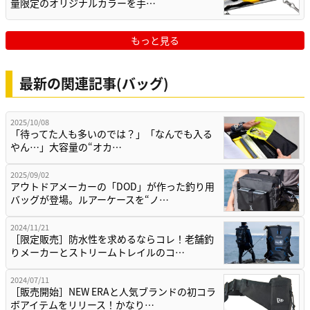
量限定のオリジナルカラーを手…
もっと見る
最新の関連記事(バッグ)
2025/10/08
「待ってた人も多いのでは？」「なんでも入る
やん…」大容量の“オカ…
2025/09/02
アウトドアメーカーの「DOD」が作った釣り用
バッグが登場。ルアーケースを“ノ…
2024/11/21
［限定販売］防水性を求めるならコレ！老舗釣
りメーカーとストリームトレイルのコ…
2024/07/11
［販売開始］NEW ERAと人気ブランドの初コラ
ボアイテムをリリース！かなり…