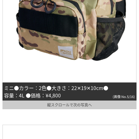
ミニ●カラー：2色●大きさ：22✕19✕10cm●
容量：4L ●価格：¥4,800
(画像 No.5/16)
縦スクロールで次の写真へ