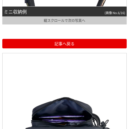
ミニ収納例
(画像 No.6/16)
縦スクロールで次の写真へ
記事へ戻る