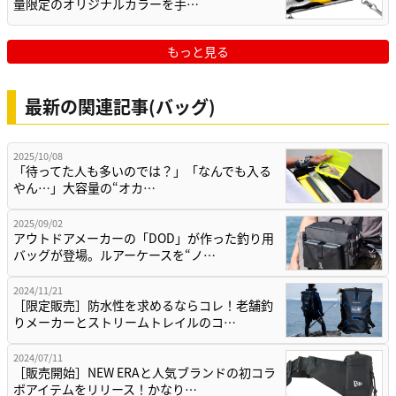
量限定のオリジナルカラーを手…
もっと見る
最新の関連記事(バッグ)
2025/10/08
「待ってた人も多いのでは？」「なんでも入る
やん…」大容量の“オカ…
2025/09/02
アウトドアメーカーの「DOD」が作った釣り用
バッグが登場。ルアーケースを“ノ…
2024/11/21
［限定販売］防水性を求めるならコレ！老舗釣
りメーカーとストリームトレイルのコ…
2024/07/11
［販売開始］NEW ERAと人気ブランドの初コラ
ボアイテムをリリース！かなり…