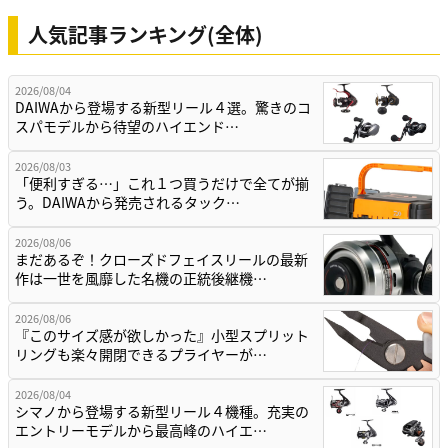
人気記事ランキング(全体)
2026/08/04
DAIWAから登場する新型リール４選。驚きのコ
スパモデルから待望のハイエンド…
2026/08/03
「便利すぎる…」これ１つ買うだけで全てが揃
う。DAIWAから発売されるタック…
2026/08/06
まだあるぞ！クローズドフェイスリールの最新
作は一世を風靡した名機の正統後継機…
2026/08/06
『このサイズ感が欲しかった』小型スプリット
リングも楽々開閉できるプライヤーが…
2026/08/04
シマノから登場する新型リール４機種。充実の
エントリーモデルから最高峰のハイエ…