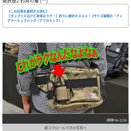
選択肢2 釣具の量 […]
【この記事を最初から読む】
【タップリ入るけど身体はラク！】釣りに絶対オススメ！ 2サイズ展開の『アン
グラーヒップバッグ（アブガルシア）』
(画像 No.2/16)
縦スクロールで次の写真へ