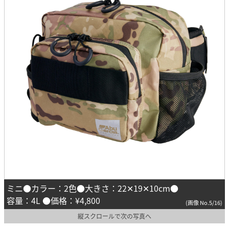
ミニ●カラー：2色●大きさ：22✕19✕10cm●
容量：4L ●価格：¥4,800
(画像 No.5/16)
縦スクロールで次の写真へ