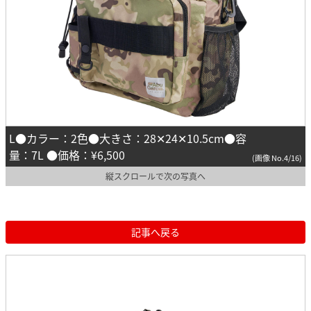
L●カラー：2色●大きさ：28✕24✕10.5cm●容
量：7L ●価格：¥6,500
(画像 No.4/16)
縦スクロールで次の写真へ
記事へ戻る