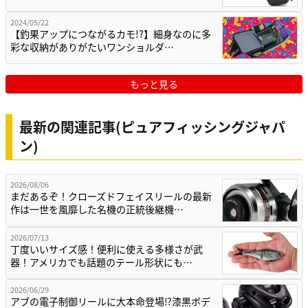
2024/05/22
【釣果アップにつながるカモ!?】細身なのに多
彩な収納がありがたいワンショルダ…
もっと見る
最新の関連記事(ピュアフィッシングジャパ
ン)
2026/08/06
まだあるぞ！クローズドフェイスリールの最新
作は一世を風靡した名機の正統後継機…
2026/07/13
丁度いいサイズ感！便利に使える多様さが武
器！アメリカでも話題のテール形状にも…
2026/06/29
アブの電子制御リールに大本命登場⁉漆黒ボデ