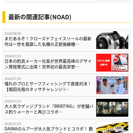
最新の関連記事(NOAD)
2026/08/06
まだあるぞ！クローズドフェイスリールの最新
作は一世を風靡した名機の正統後継機…
2026/07/31
日本の釣具メーカー社長が世界最高峰のデザイ
ン賞授賞式に出席！世界初の最高栄誉…
2026/07/30
憧れのプロとサーフフィッシングで直接対決！
【堀田光哉のネッサチャレンジ i…
2026/07/23
大人気ラゲッジブランド『BRIEFING』が老舗バ
ス釣りメーカーと再びコラボ…
2026/07/15
DAIWAのルアーが大人気ブランドとコラボ！ 数