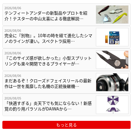
2026/08/06
テンフィートアンダーの新製品やプロトを紹
介！テスターの中山太喜による徹底解説…
2026/08/06
完全に『別物』。10年の時を経て進化したシマ
ノのラインが凄い。スペクトラ採用…
2026/08/06
『このサイズ感が欲しかった』小型スプリット
リングも楽々開閉できるプライヤーが…
2026/08/06
まだあるぞ！クローズドフェイスリールの最新
作は一世を風靡した名機の正統後継機…
2026/08/05
「快適すぎる」炎天下でも気にならない！新感
覚の釣り用パラソルがDAIWAから…
もっと見る