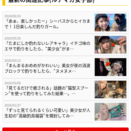
2026/06/10
「あぁ、楽しかったー」シーバスからヒイカま
で！ 1日楽しんだ釣りガール。
2026/05/20
「たまにしか釣れないレアキャラ」イチゴ味の
エサで釣りをしたら、“美少女”がま…
2026/05/13
「まんまるおめめがかわいい」美女が夜の消波
ブロックで釣りをしたら、“ヌメヌメ…
2026/02/06
「見てるだけで癒される」話題の“猫型スプー
ン”を使って釣りをしてみた結果…。…
2026/01/27
「ずっと見てられるくらい可愛い」美少女が人
生初の“高級釣具福袋”を開封してみ…