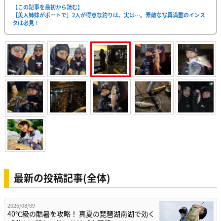
【この記事を最初から読む】
［美人姉妹がボートで］2人が得意な釣りは、実は…。素敵な写真満載のインス
タは必見！
最新の投稿記事(全体)
2026/08/09
40℃級の酷暑を攻略！ 真夏の琵琶湖南湖で効く