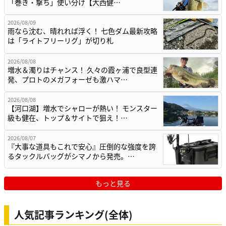
「巻き・撃ち」使い分け【大西健…
2026/08/09
雨なら沈む、晴れれば浮く！ 七色ダム最新攻略
は「ライトフリーリグ」が切り札
2026/08/08
増水＆濁りはチャンス！ 久々の霞ヶ浦で良型連
発、プロトのメガフォーゼも激ハマ…
2026/08/08
【河口湖】増水でシャローが熱い！ モンスター
級も健在、トップ＆サイトで狙え！…
2026/08/07
『大事な道具もこれで安心』圧倒的な強度を誇
るタックルバッグがシマノから発売。…
もっと見る
人気記事ランキング(全体)