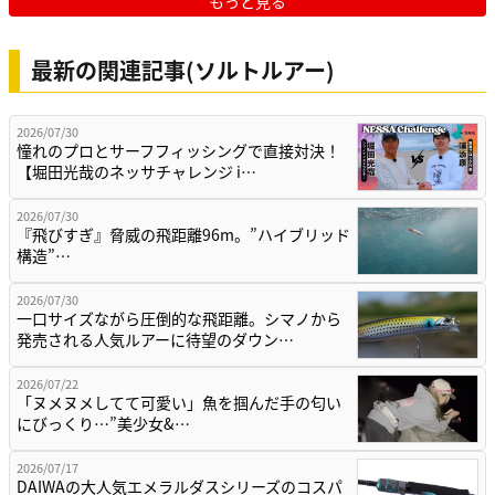
もっと見る
最新の関連記事(ソルトルアー)
2026/07/30
憧れのプロとサーフフィッシングで直接対決！
【堀田光哉のネッサチャレンジ i…
2026/07/30
『飛びすぎ』脅威の飛距離96m。”ハイブリッド
構造”…
2026/07/30
一口サイズながら圧倒的な飛距離。シマノから
発売される人気ルアーに待望のダウン…
2026/07/22
「ヌメヌメしてて可愛い」魚を掴んだ手の匂い
にびっくり…”美少女&…
2026/07/17
DAIWAの大人気エメラルダスシリーズのコスパ