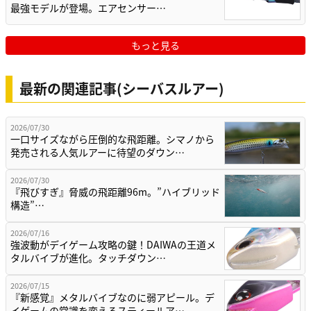
最強モデルが登場。エアセンサー…
もっと見る
最新の関連記事(シーバスルアー)
2026/07/30
一口サイズながら圧倒的な飛距離。シマノから
発売される人気ルアーに待望のダウン…
2026/07/30
『飛びすぎ』脅威の飛距離96m。”ハイブリッド
構造”…
2026/07/16
強波動がデイゲーム攻略の鍵！DAIWAの王道メ
タルバイブが進化。タッチダウン…
2026/07/15
『新感覚』メタルバイブなのに弱アピール。デ
イゲームの常識を変えるスティールア…