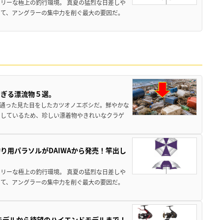
リーな極上の釣行環境。 真夏の猛烈な日差しや
いて、アングラーの集中力を削ぐ最大の要因だ。
すぎる漂流物５選。
き通った見た目をしたカツオノエボシだ。鮮やかな
をしているため、珍しい漂着物やきれいなクラゲ
り用パラソルがDAIWAから発売！竿出し
リーな極上の釣行環境。 真夏の猛烈な日差しや
いて、アングラーの集中力を削ぐ最大の要因だ。
パモデルから待望のハイエンドモデルまで！