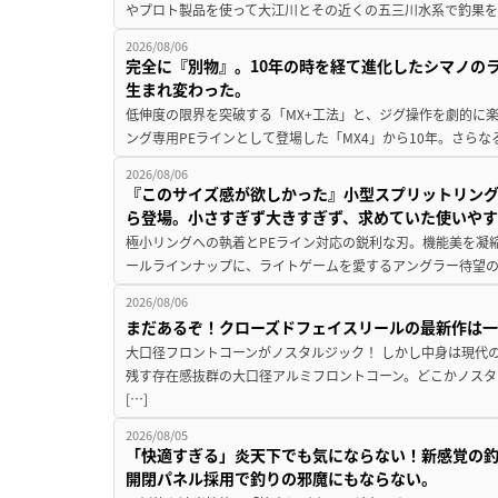
やプロト製品を使って大江川とその近くの五三川水系で釣果を
2026/08/06
完全に『別物』。10年の時を経て進化したシマノの
生まれ変わった。
低伸度の限界を突破する「MX+工法」と、ジグ操作を劇的に
ング専用PEラインとして登場した「MX4」から10年。さらなる
2026/08/06
『このサイズ感が欲しかった』小型スプリットリン
ら登場。小さすぎず大きすぎず、求めていた使いや
極小リングへの執着とPEライン対応の鋭利な刃。機能美を凝
ールラインナップに、ライトゲームを愛するアングラー待望の新作『
2026/08/06
まだあるぞ！クローズドフェイスリールの最新作は
大口径フロントコーンがノスタルジック！ しかし中身は現代
残す存在感抜群の大口径アルミフロントコーン。どこかノスタ
[…]
2026/08/05
「快適すぎる」炎天下でも気にならない！新感覚の釣
開閉パネル採用で釣りの邪魔にもならない。