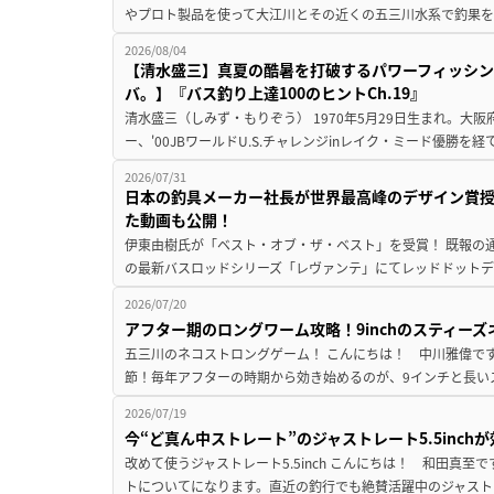
やプロト製品を使って大江川とその近くの五三川水系で釣果を
2026/08/04
【清水盛三】真夏の酷暑を打破するパワーフィッシン
バ。】『バス釣り上達100のヒントCh.19』
清水盛三（しみず・もりぞう） 1970年5月29日生まれ。大阪
ー、'00JBワールドU.S.チャレンジinレイク・ミード優勝を
2026/07/31
日本の釣具メーカー社長が世界最高峰のデザイン賞
た動画も公開！
伊東由樹氏が「ベスト・オブ・ザ・ベスト」を受賞！ 既報の通
の最新バスロッドシリーズ「レヴァンテ」にてレッドドットデザ
2026/07/20
アフター期のロングワーム攻略！9inchのスティー
五三川のネコストロングゲーム！ こんにちは！ 中川雅偉です
節！毎年アフターの時期から効き始めるのが、9インチと長いス
2026/07/19
今“ど真ん中ストレート”のジャストレート5.5inc
改めて使うジャストレート5.5inch こんにちは！ 和田真
トについてになります。直近の釣行でも絶賛活躍中のジャストレート