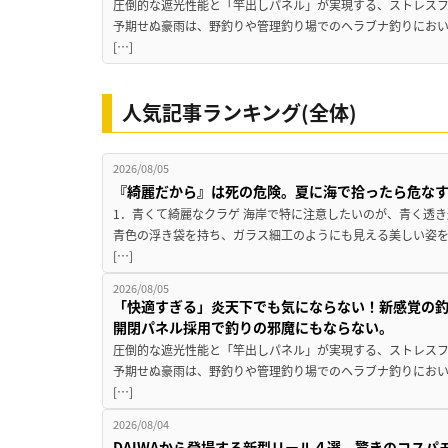
圧倒的な遮光性能と「竿出しパネル」が実現する、ストレスフ
予期せぬ豪雨は、野釣りや管理釣り場でのヘラブナ釣りにお
[…]
人気記事ランキング(全体)
2026/08/05
『綺麗だから』は死の危険。夏に海で拾ったら危な
1．青くて綺麗なクラゲ 海岸で特に注意したいのが、青く透
青色の浮き袋を持ち、ガラス細工のようにも見える美しい姿
[…]
2026/08/05
「快適すぎる」炎天下でも気にならない！新感覚の釣
開閉パネル採用で釣りの邪魔にもならない。
圧倒的な遮光性能と「竿出しパネル」が実現する、ストレスフ
予期せぬ豪雨は、野釣りや管理釣り場でのヘラブナ釣りにお
[…]
2026/08/04
DAIWAから登場する新型リール４選。驚きのコス