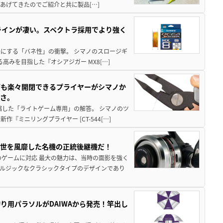
あげてきたのでご紹介と共に製品[…]
ラインが凄い。スペクトラ採用でより強く
楽にする「バネ性」の衝撃。 シマノのスロージギ
高みを目指した『オシアジガー MX8[…]
グも楽々開閉できるプライヤーがシマノか
すさ。
縮した「ライトゲーム専用」の解答。 シマノのツ
ミニリングプライヤー [CT-544[…]
一世を風靡した名機の正統後継機だ！
のゲームに対応 最大の魅力は、当時の面影を強く
ルジックなクラシックタイプのデザインであり
り用パラソルがDAIWAから発売！竿出し