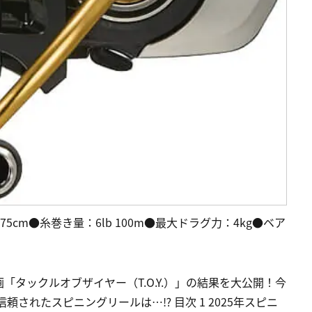
5cm●糸巻き量：6lb 100m●最大ドラグ力：4kg●ベア
タックルオブザイヤー（T.O.Y.）」の結果を大公開！今
頼されたスピニングリールは…⁉ 目次 1 2025年スピニ