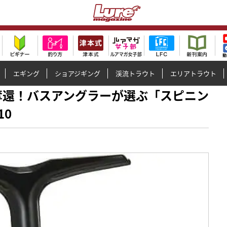
エギング
ショアジギング
渓流トラウト
エリアトラウト
1位を奪還！バスアングラーが選ぶ「スピニン
10