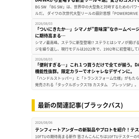
BG SW 「BG SW」は、世界中の大型魚と対峙するための
ルだ。 ダイワの次世代大型リールの設計思想「POWERDRIVE D
2026/08/03
「ついにきたか…」シマノが”意味深”なホームペー
に期待高まる…
シマノ最高峰。ステラに新型登場!? ステラとはシマノが掲げ
ジを繰り返し、現行モデルは2022年で、1992年に初登場し
2026/08/03
「便利すぎる…」これ１つ買うだけで全てが揃う。D
機能性抜群。限定カラーでオシャレなデザインに。
「ハンドルストッパー」と「トランスフォーム仕様」がもたらす
発売される「タックルボックスTB カスタム プレッソSP」。
最新の関連記事(ブラックバス)
2026/08/06
テンフィートアンダーの新製品やプロトを紹介！テ
10FTUの期待高まる新作 皆さんこんにちは10FTUテスターの