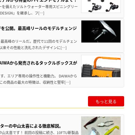
パワーを備えたソルトウォーター専用スピニングリー
ESIGN」を継承し、フ[…]
ジを公開。最高峰リールのモデルチェンジ
る最高峰のリールだ。歴代で11回のモデルチェン
て以来その性能と洗礼されたデザインに[…]
AIWAから発売されるタックルボックスが
、エリア専用の操作性と機動力。 DAIWAから
この商品の最大の特徴は、収納性と堅牢[…]
もっと見る
スターの中山太喜による徹底解説。
中山太喜です！ 前回の投稿に続き、10FTU新製品