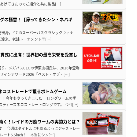
あげてきたのでご紹介と共に製品[…]
グの極意！【帰ってきたシン・ネバギ
府出身。'97JBスーパーバスクラシックウィナ
経て渡米。老舗トーナメント団[…]
授賞式に出席！世界初の最高栄誉を受賞し
り、メガバスCEOの伊東由樹氏は、2026年登場
インアワード2026「ベスト・オブ・[…]
ズネコストレートで獲るボトムゲーム
！ 今年もやってきました！ ロングワームの季
ティーズネコストレートロングです。 今回[…]
hが効く！レイドの万能ワームの実釣力とは？
至です！ 今週はタイトルにもあるようにジャストレー
5.5inch！ 本当にシン[…]