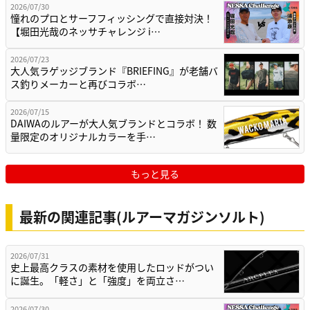
2026/07/30
憧れのプロとサーフフィッシングで直接対決！
【堀田光哉のネッサチャレンジ i…
2026/07/23
大人気ラゲッジブランド『BRIEFING』が老舗バ
ス釣りメーカーと再びコラボ…
2026/07/15
DAIWAのルアーが大人気ブランドとコラボ！ 数
量限定のオリジナルカラーを手…
もっと見る
最新の関連記事(ルアーマガジンソルト)
2026/07/31
史上最高クラスの素材を使用したロッドがつい
に誕生。「軽さ」と「強度」を両立さ…
2026/07/30