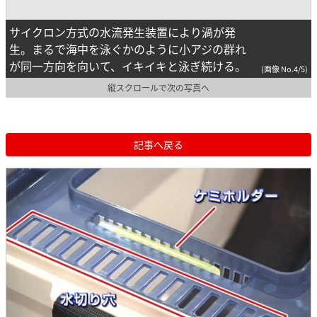
サイクロン方式の水流発生装置により渦が発
生。まるで海中を泳ぐかのように小アジの群れ
が同一方向を向いて、イキイキと泳ぎ続ける。
(画像 No.4/5)
縦スクロールで次の写真へ
記事へ戻る