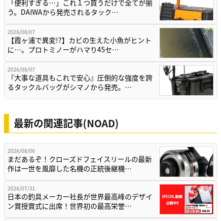
「便利すぎる…」これ１つ買うだけで全てが揃
う。DAIWAから発売されるタック…
2026/08/07
【霞ヶ浦で異変!?】カビの生えた小魚がヒント
に…。プロトミノーがハマり45セ…
2026/08/07
『大事な道具もこれで安心』圧倒的な強度を誇
るタックルバッグがシマノから発売。…
最新の関連記事(NOAD)
2026/08/06
まだあるぞ！クローズドフェイスリールの最新
作は一世を風靡した名機の正統後継機…
2026/07/31
日本の釣具メーカー社長が世界最高峰のデザイ
ン賞授賞式に出席！世界初の最高栄誉…