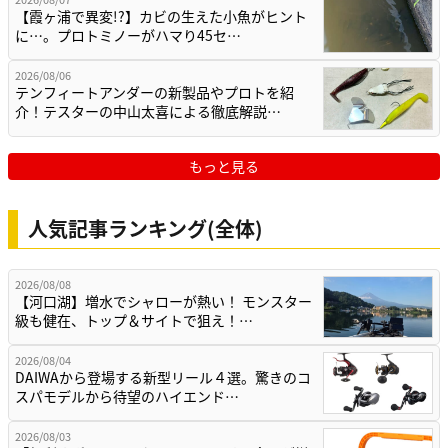
【霞ヶ浦で異変!?】カビの生えた小魚がヒント
に…。プロトミノーがハマり45セ…
2026/08/06
テンフィートアンダーの新製品やプロトを紹
介！テスターの中山太喜による徹底解説…
もっと見る
人気記事ランキング(全体)
2026/08/08
【河口湖】増水でシャローが熱い！ モンスター
級も健在、トップ＆サイトで狙え！…
2026/08/04
DAIWAから登場する新型リール４選。驚きのコ
スパモデルから待望のハイエンド…
2026/08/03