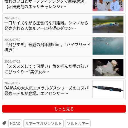
憧れのプロとサーフフィッシングで直接対決！
【堀田光哉のネッサチャレンジ i…
2026/07/30
一口サイズながら圧倒的な飛距離。シマノから
発売される人気ルアーに待望のダウン…
2026/07/30
『飛びすぎ』脅威の飛距離96m。”ハイブリッド
構造”…
2026/07/22
「ヌメヌメしてて可愛い」魚を掴んだ手の匂い
にびっくり…”美少女&…
2026/07/17
DAIWAの大人気エメラルダスシリーズのコスパ
最強モデルが登場。エアセンサー…
もっと見る
NOAD
ルアーマガジンソルト
ソルトルアー