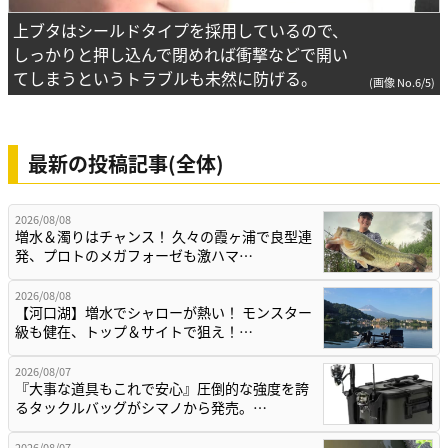
上ブタはシールドタイプを採用しているので、
しっかりと押し込んで閉めれば衝撃などで開い
てしまうというトラブルも未然に防げる。
(画像 No.6/5)
最新の投稿記事(全体)
2026/08/08
増水＆濁りはチャンス！ 久々の霞ヶ浦で良型連
発、プロトのメガフォーゼも激ハマ…
2026/08/08
【河口湖】増水でシャローが熱い！ モンスター
級も健在、トップ＆サイトで狙え！…
2026/08/07
『大事な道具もこれで安心』圧倒的な強度を誇
るタックルバッグがシマノから発売。…
2026/08/07