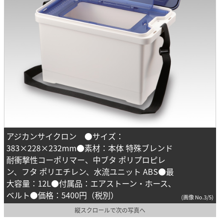
アジカンサイクロン ●サイズ：
383×228×232mm●素材：本体 特殊ブレンド
耐衝撃性コーポリマー、中ブタ ポリプロピレ
ン、フタ ポリエチレン、水流ユニット ABS●最
大容量：12L●付属品：エアストーン・ホース、
ベルト●価格：5400円（税別）
(画像 No.3/5)
縦スクロールで次の写真へ