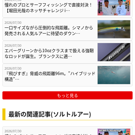
憧れのプロとサーフフィッシングで直接対決！
【堀田光哉のネッサチャレンジ i…
2026/07/30
一口サイズながら圧倒的な飛距離。シマノから
発売される人気ルアーに待望のダウン…
2026/07/30
エバーグリーンから10ozクラスまで扱える強靭
なロッドが誕生。ブランクスに適…
2026/07/30
『飛びすぎ』脅威の飛距離96m。”ハイブリッド
構造”…
もっと見る
最新の関連記事(ソルトルアー)
2026/07/30