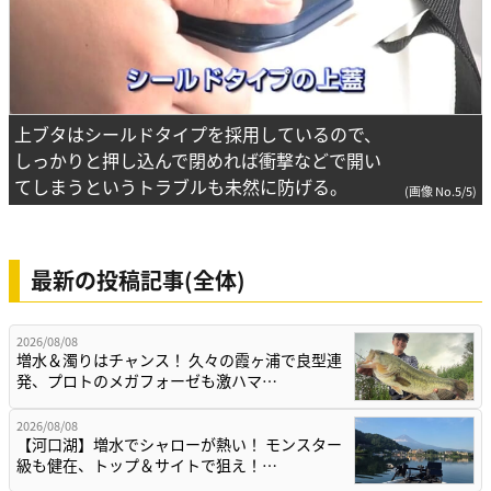
上ブタはシールドタイプを採用しているので、
しっかりと押し込んで閉めれば衝撃などで開い
てしまうというトラブルも未然に防げる。
(画像 No.5/5)
最新の投稿記事(全体)
2026/08/08
増水＆濁りはチャンス！ 久々の霞ヶ浦で良型連
発、プロトのメガフォーゼも激ハマ…
2026/08/08
【河口湖】増水でシャローが熱い！ モンスター
級も健在、トップ＆サイトで狙え！…