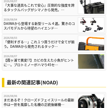
2026/08/07
『大事な道具もこれで安心』圧倒的な強度を誇
るタックルバッグがシマノから発売。…
2026/08/04
DAIWAから登場する新型リール４選。驚きのコ
スパモデルから待望のハイエンド…
2026/08/03
「便利すぎる…」これ１つ買うだけで全てが揃
う。DAIWAから発売されるタック…
2026/08/07
【霞ヶ浦で異変!?】カビの生えた小魚がヒント
に…。プロトミノーがハマり45セ…
最新の関連記事(NOAD)
2026/08/06
まだあるぞ！クローズドフェイスリールの最新
作は一世を風靡した名機の正統後継機…