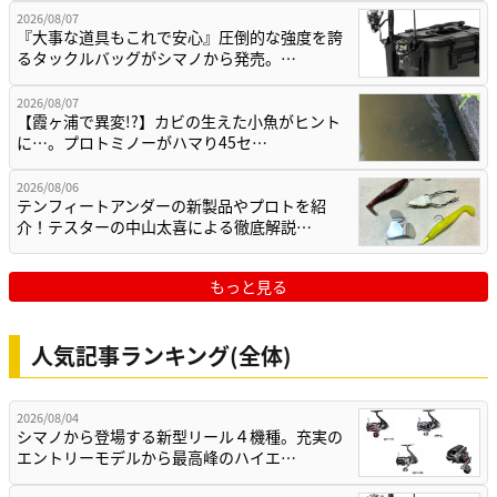
2026/08/07
『大事な道具もこれで安心』圧倒的な強度を誇
るタックルバッグがシマノから発売。…
2026/08/07
【霞ヶ浦で異変!?】カビの生えた小魚がヒント
に…。プロトミノーがハマり45セ…
2026/08/06
テンフィートアンダーの新製品やプロトを紹
介！テスターの中山太喜による徹底解説…
もっと見る
人気記事ランキング(全体)
2026/08/04
シマノから登場する新型リール４機種。充実の
エントリーモデルから最高峰のハイエ…