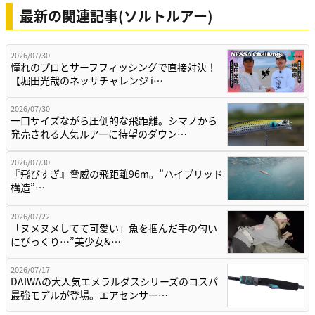
最新の関連記事(ソルトルアー)
2026/07/30
憧れのプロとサーフフィッシングで直接対決！
【堀田光哉のネッサチャレンジ i…
2026/07/30
一口サイズながら圧倒的な飛距離。シマノから
発売される人気ルアーに待望のダウン…
2026/07/30
『飛びすぎ』脅威の飛距離96m。”ハイブリッド
構造”…
2026/07/22
「ヌメヌメしてて可愛い」魚を掴んだ手の匂い
にびっくり…”美少女&…
2026/07/17
DAIWAの大人気エメラルダスシリーズのコスパ
最強モデルが登場。エアセンサー…