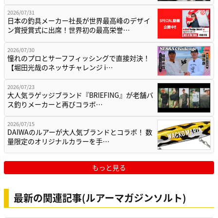
2026/07/31
日本の釣具メーカー社長が世界最高峰のデザイ
ン賞授賞式に出席！世界初の最高栄誉…
2026/07/30
憧れのプロとサーフフィッシングで直接対決！
【堀田光哉のネッサチャレンジ i…
2026/07/23
大人気ラゲッジブランド『BRIEFING』が老舗バ
ス釣りメーカーと再びコラボ…
2026/07/15
DAIWAのルアーが大人気ブランドとコラボ！ 数
量限定のオリジナルカラーを手…
もっと見る
最新の関連記事(ルアーマガジンソルト)