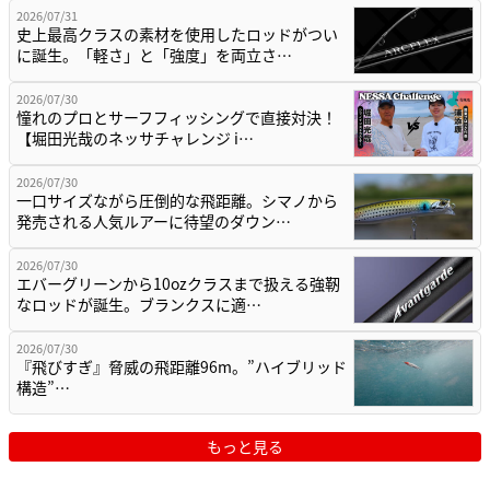
2026/07/31
史上最高クラスの素材を使用したロッドがつい
に誕生。「軽さ」と「強度」を両立さ…
2026/07/30
憧れのプロとサーフフィッシングで直接対決！
【堀田光哉のネッサチャレンジ i…
2026/07/30
一口サイズながら圧倒的な飛距離。シマノから
発売される人気ルアーに待望のダウン…
2026/07/30
エバーグリーンから10ozクラスまで扱える強靭
なロッドが誕生。ブランクスに適…
2026/07/30
『飛びすぎ』脅威の飛距離96m。”ハイブリッド
構造”…
もっと見る