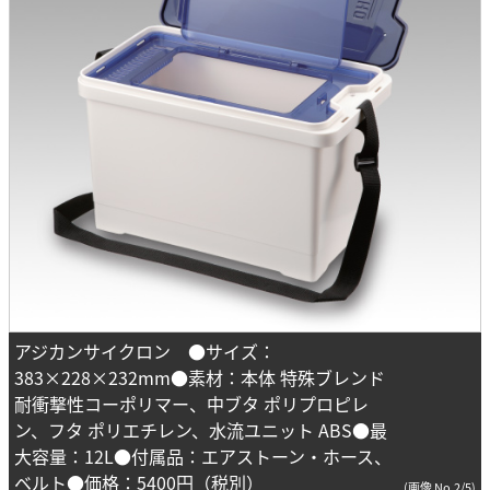
アジカンサイクロン ●サイズ：
383×228×232mm●素材：本体 特殊ブレンド
耐衝撃性コーポリマー、中ブタ ポリプロピレ
ン、フタ ポリエチレン、水流ユニット ABS●最
大容量：12L●付属品：エアストーン・ホース、
ベルト●価格：5400円（税別）
(画像 No.2/5)