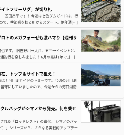
ライトフリーリグ」が切り札
！ 芝田昂平です！ 今週は七色ダムガイドは、行
ので、季節感を探る所からスタート。例年通[…]
プロトのメガフォーゼも激ハマり【週刊サ
勝也です。 旧吉野川→大江、五三→イベントと、
釣行を楽しみました！ 6月の霞は1年で1[…]
健在、トップ＆サイトで狙え！
ちは！河口湖ガイドのトミーです。今週の河口湖
を留守にしていましたので、今週からの河口湖情
ックルバッグがシマノから発売。何を乗せ
された「ロッドレスト」の進化。 シマノのバッ
ド）」シリーズから、さらなる実戦的アップデー