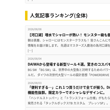
人気記事ランキング(全体)
2026/08/08
【河口湖】増水でシャローが熱い！ モンスター級も
朝は表層、シャローにはモンスタークラスも！ 皆さんこんに
情報をお届け致します。 先週はマスターズ入鹿池の為河口湖
[…]
2026/08/04
DAIWAから登場する新型リール４選。驚きのコス
BG SW 「BG SW」は、世界中の大型魚と対峙するための
ルだ。 ダイワの次世代大型リールの設計思想「POWERDRIVE D
2026/08/03
「便利すぎる…」これ１つ買うだけで全てが揃う。D
機能性抜群。限定カラーでオシャレなデザインに。
「ハンドルストッパー」と「トランスフォーム仕様」がもたらす
発売される「タックルボックスTB カスタム プレッソSP」。