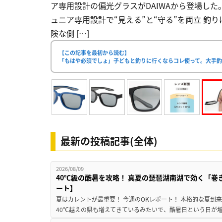
ア専用設計の偏光グラスがDAIWAから登場した。 
ュニア専用設計で“見える”と“守る”を両立 
険な側 […]
【この記事を最初から読む】
「もはや必須でしょ」子どもと釣りに行くならコレ使って。大手
最新の投稿記事(全体)
2026/08/09
40℃級の酷暑を攻略！ 真夏の琵琶湖南湖で効く「巻
ート】
夏はカレントが最重要！ 今週のOKレポート！ 本格的な夏到
40℃越えの県も増えてきているみたいで、酷暑日という日が増