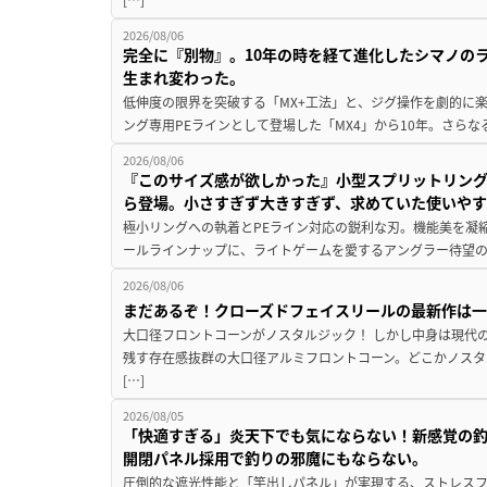
2026/08/06
完全に『別物』。10年の時を経て進化したシマノの
生まれ変わった。
低伸度の限界を突破する「MX+工法」と、ジグ操作を劇的に
ング専用PEラインとして登場した「MX4」から10年。さらなる
2026/08/06
『このサイズ感が欲しかった』小型スプリットリン
ら登場。小さすぎず大きすぎず、求めていた使いや
極小リングへの執着とPEライン対応の鋭利な刃。機能美を凝
ールラインナップに、ライトゲームを愛するアングラー待望の新作『
2026/08/06
まだあるぞ！クローズドフェイスリールの最新作は
大口径フロントコーンがノスタルジック！ しかし中身は現代
残す存在感抜群の大口径アルミフロントコーン。どこかノスタ
[…]
2026/08/05
「快適すぎる」炎天下でも気にならない！新感覚の釣
開閉パネル採用で釣りの邪魔にもならない。
圧倒的な遮光性能と「竿出しパネル」が実現する、ストレスフ