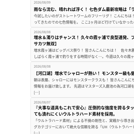
2026/08/09
雨なら沈む、晴れれば浮く！ 七色ダム最新攻略は「
今試したいのがストレートワームのフリーリグ！ こんにちは
ってきたのでの七色情報を。 ここ2ヶ月ほど行けていなかった
2026/08/08
増水＆濁りはチャンス！ 久々の霞ヶ浦で良型連発、
サカツ無双】
増水霞ヶ浦はビッグバス祭り！ 皆さんこんにちは！ 佐々木
しばらく霞ヶ浦で釣りをする時間がなく…。今週は久々の霞ヶ浦
2026/08/08
【河口湖】増水でシャローが熱い！ モンスター級も
朝は表層、シャローにはモンスタークラスも！ 皆さんこんに
情報をお届け致します。 先週はマスターズ入鹿池の為河口湖
[…]
2026/08/07
『大事な道具もこれで安心』圧倒的な強度を誇るタ
ても潰れにくいウルトラハード素材を採用。
「ウルトラハード素材」による不撓の剛性と、実戦から導き出
グカテゴリーにおいて絶大な信頼を誇る「UH（ウルトラハー
[…]