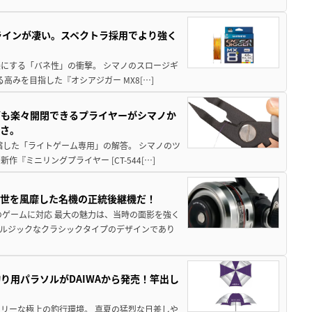
ラインが凄い。スペクトラ採用でより強く
楽にする「バネ性」の衝撃。 シマノのスロージギ
高みを目指した『オシアジガー MX8[…]
グも楽々開閉できるプライヤーがシマノか
すさ。
縮した「ライトゲーム専用」の解答。 シマノのツ
ミニリングプライヤー [CT-544[…]
一世を風靡した名機の正統後継機だ！
のゲームに対応 最大の魅力は、当時の面影を強く
ルジックなクラシックタイプのデザインであり
り用パラソルがDAIWAから発売！竿出し
リーな極上の釣行環境。 真夏の猛烈な日差しや