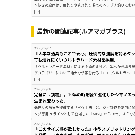
予期せぬ豪雨は、野釣りや管理釣り場でのヘラブナ釣りにお
[…]
最新の関連記事(ルアマガプラス)
2026/08/07
『大事な道具もこれで安心』圧倒的な強度を誇るタ
ても潰れにくいウルトラハード素材を採用。
「ウルトラハード素材」による不撓の剛性と、実戦から導き出
グカテゴリーにおいて絶大な信頼を誇る「UH（ウルトラハー
[…]
2026/08/06
完全に『別物』。10年の時を経て進化したシマノの
生まれ変わった。
低伸度の限界を突破する「MX+工法」と、ジグ操作を劇的に
ング専用PEラインとして登場した「MX4」から10年。さらなる
2026/08/06
『このサイズ感が欲しかった』小型スプリットリン