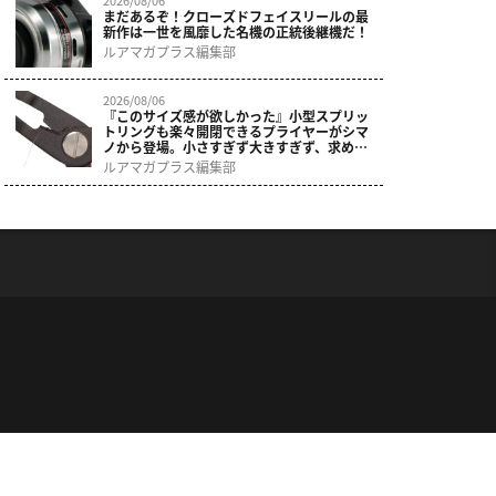
まだあるぞ！クローズドフェイスリールの最
新作は一世を風靡した名機の正統後継機だ！
ルアマガプラス編集部
2026/08/06
『このサイズ感が欲しかった』小型スプリッ
トリングも楽々開閉できるプライヤーがシマ
ノから登場。小さすぎず大きすぎず、求めて
いた使いやすさ。
ルアマガプラス編集部