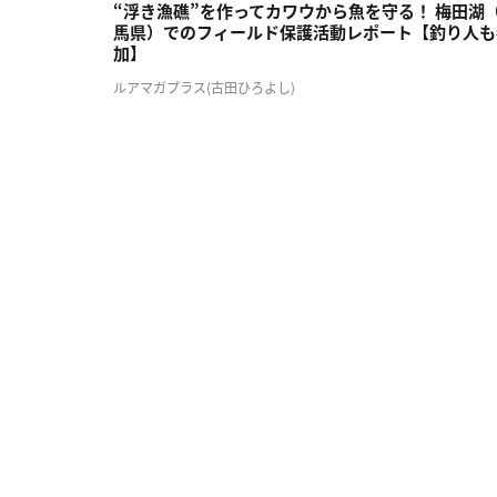
“浮き漁礁”を作ってカワウから魚を守る！ 梅田湖
馬県）でのフィールド保護活動レポート【釣り人も
加】
ルアマガプラス(古田ひろよし)