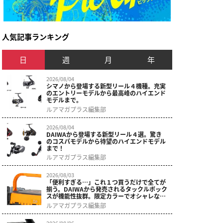
人気記事ランキング
日
週
月
年
2026/08/04
シマノから登場する新型リール４機種。充実
のエントリーモデルから最高峰のハイエンド
モデルまで。
ルアマガプラス編集部
2026/08/04
DAIWAから登場する新型リール４選。驚き
のコスパモデルから待望のハイエンドモデル
まで！
ルアマガプラス編集部
2026/08/03
「便利すぎる…」これ１つ買うだけで全てが
揃う。DAIWAから発売されるタックルボック
スが機能性抜群。限定カラーでオシャレなデ
ザインに。
ルアマガプラス編集部
2026/08/06