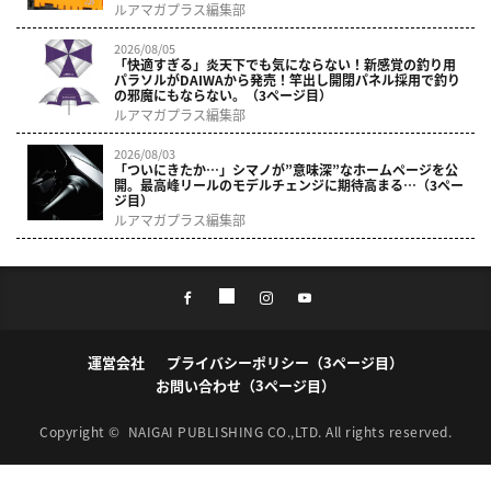
ルアマガプラス編集部
2026/08/05
「快適すぎる」炎天下でも気にならない！新感覚の釣り用
パラソルがDAIWAから発売！竿出し開閉パネル採用で釣り
の邪魔にもならない。（3ページ目）
ルアマガプラス編集部
2026/08/03
「ついにきたか…」シマノが”意味深”なホームページを公
開。最高峰リールのモデルチェンジに期待高まる…（3ペー
ジ目）
ルアマガプラス編集部
運営会社
プライバシーポリシー（3ページ目）
お問い合わせ（3ページ目）
Copyright ©
NAIGAI PUBLISHING CO.,LTD.
All rights reserved.