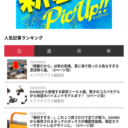
人気記事ランキング
日
週
月
年
2026/08/05
『綺麗だから』は死の危険。夏に海で拾ったら危なすぎる
漂流物５選。（3ページ目）
ルアマガプラス編集部
2026/08/04
DAIWAから登場する新型リール４選。驚きのコスパモデル
から待望のハイエンドモデルまで！（3ページ目）
ルアマガプラス編集部
2026/08/03
「便利すぎる…」これ１つ買うだけで全てが揃う。DAIWA
から発売されるタックルボックスが機能性抜群。限定カラ
ーでオシャレなデザインに。（3ページ目）