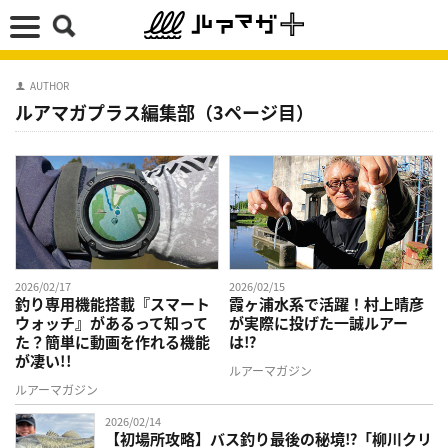
AUTHOR
ルアマガプラス編集部（3ページ目）
2026/02/17
2026/02/15
釣り専用機能搭載『スマート
霞ヶ浦水系で活躍！村上晴彦
ウォッチ』があるって知って
が実際に投げた一誠ルアー
た？簡単に動画を作れる機能
は⁉
が凄い!!
ルアーマガジン
ルアーマガジン
2026/02/14
【初場所攻略】バス釣り最後の秘境⁉「柳川クリ