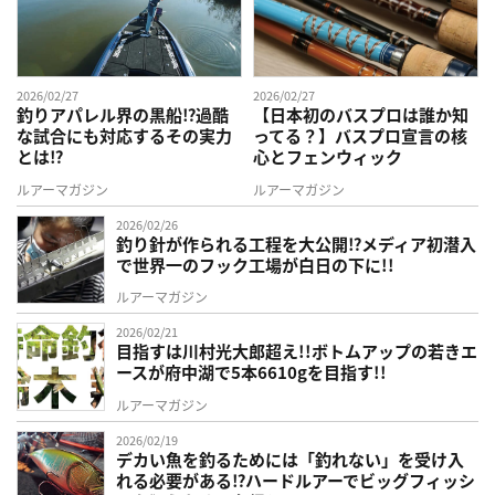
2026/02/27
2026/02/27
釣りアパレル界の黒船⁉過酷
【日本初のバスプロは誰か知
な試合にも対応するその実力
ってる？】バスプロ宣言の核
とは⁉
心とフェンウィック
ルアーマガジン
ルアーマガジン
2026/02/26
釣り針が作られる工程を大公開⁉メディア初潜入
で世界一のフック工場が白日の下に!!
ルアーマガジン
2026/02/21
目指すは川村光大郎超え!!ボトムアップの若きエ
ースが府中湖で5本6610gを目指す!!
ルアーマガジン
2026/02/19
デカい魚を釣るためには「釣れない」を受け入
れる必要がある⁉ハードルアーでビッグフィッシ