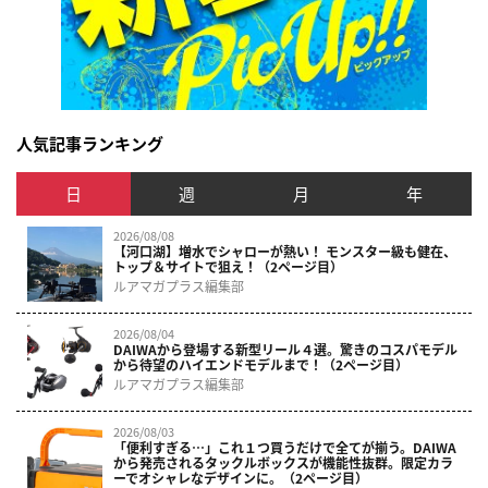
人気記事ランキング
日
週
月
年
2026/08/08
【河口湖】増水でシャローが熱い！ モンスター級も健在、
トップ＆サイトで狙え！（2ページ目）
ルアマガプラス編集部
2026/08/04
DAIWAから登場する新型リール４選。驚きのコスパモデル
から待望のハイエンドモデルまで！（2ページ目）
ルアマガプラス編集部
2026/08/03
「便利すぎる…」これ１つ買うだけで全てが揃う。DAIWA
から発売されるタックルボックスが機能性抜群。限定カラ
ーでオシャレなデザインに。（2ページ目）