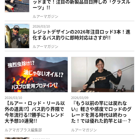
ッドまで！注目の新製品目白押しの「グラスル
ーツ」!!
ルアーマガジン
2026/03/10
レジットデザインの2026年注目ロッド3本！進
化するバス釣りに即時対応はさすが!!
ルアーマガジン
2026/03/10
2026/03/09
【ルアー・ロッド・リール以
『もう以前の竿には戻れな
外の道具⁉】バス釣り界隈で
い』軽さや感度でロッドのグ
今年流行る⁉勝手にトレンド
レードを測る時代は終わっ
大予想10連発!!
た！では優れた釣竿とは…？
ルアマガプラス編集部
ルアーマガジン