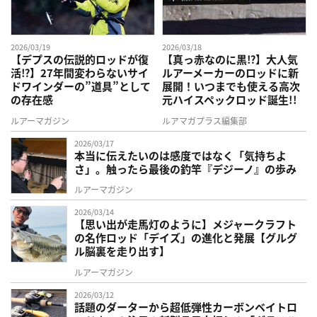
2026/03/19
2026/03/18
【デプスの伝説的ロッドが復
【真っ赤なのに黒⁉】大人気
活⁉】27年間変わらないサイ
ルアーメーカーのロッドに新
ドワインダーの”道具”として
展開！いつまでも使える高次
の存在感
元ハイスペックロッド誕生!!
ルアーマガジン
ルアマガプラス編集部
2026/03/17
本当に伝えたいのは感度ではなく「気持ちよ
さ」。触ったら最後の釣竿『デジーノ』の歩み
ルアーマガジン
2026/03/14
【思い出が走馬灯のように】メジャークラフト
の名作ロッド「デイズ」の進化と発展【グルグ
ル脳裏を走り出す】
ルアーマガジン
2026/03/12
話題のダーターから超低弾性カーボンベイトロ