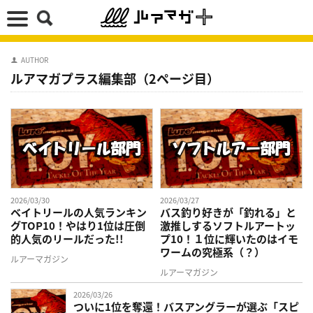
AUTHOR
ルアマガプラス編集部（2ページ目）
2026/03/30
2026/03/27
ベイトリールの人気ランキン
バス釣り好きが「釣れる」と
グTOP10！やはり1位は圧倒
激推しするソフトルアートッ
的人気のリールだった!!
プ10！１位に輝いたのはイモ
ワームの究極系（？）
ルアーマガジン
ルアーマガジン
2026/03/26
ついに1位を奪還！バスアングラーが選ぶ「スピ