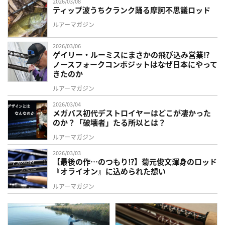
2026/03/08
ティップ波うちクランク踊る摩訶不思議ロッド
ルアーマガジン
2026/03/06
ゲイリー・ルーミスにまさかの飛び込み営業⁉
ノースフォークコンポジットはなぜ日本にやって
きたのか
ルアーマガジン
2026/03/04
メガバス初代デストロイヤーはどこが凄かった
のか？「破壊者」たる所以とは？
ルアーマガジン
2026/03/03
【最後の作…のつもり⁉】菊元俊文渾身のロッド
『オライオン』に込められた想い
ルアーマガジン