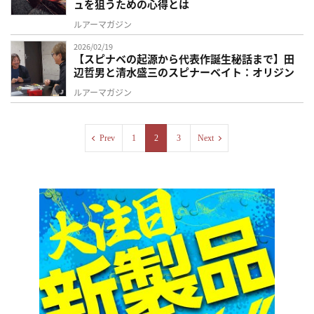
ュを狙うための心得とは
ルアーマガジン
2026/02/19
【スピナベの起源から代表作誕生秘話まで】田
辺哲男と清水盛三のスピナーベイト：オリジン
ルアーマガジン
Prev
1
2
3
Next