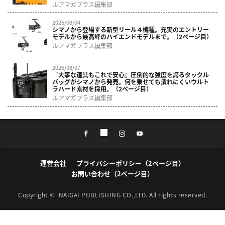
ルアマガプラス編集部
2026/08/04
シマノから登場する新型リール４機種。充実のエントリー
モデルから最高峰のハイエンドモデルまで。（2ページ目）
ルアマガプラス編集部
2026/08/07
『大事な道具もこれで安心』圧倒的な強度を誇るタックル
バッグがシマノから発売。何を乗せても潰れにくいウルト
ラハード素材を採用。（2ページ目）
ルアマガプラス編集部
運営会社
プライバシーポリシー（2ページ目）
お問い合わせ（2ページ目）
Copyright ©
NAIGAI PUBLISHING CO.,LTD.
All rights reserved.