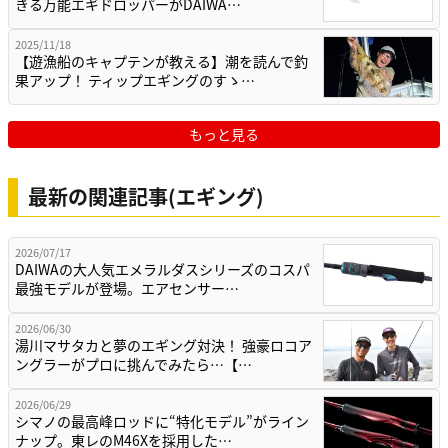
きる万能エギドロッパーがDAIWA…
2025/11/18
【遊漁船のキャプテンが教える】潮を読んで釣
果アップ！ ティップエギングのすゝ…
もっと見る
最新の関連記事(エギング)
2026/07/17
DAIWAの大人気エメラルダスシリーズのコスパ
最強モデルが登場。エアセンサー…
2026/06/30
湯川マサタカと夢のエギング対決！ 強豪ロコア
ングラーがプロに挑んでみたら…【…
2026/06/29
シマノの最高峰ロッドに“特化モデル”がライン
ナップ。東レのM46Xを採用した…