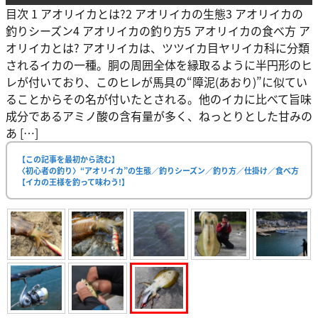
目次 1 アオリイカとは?2 アオリイカの生態3 アオリイカの
釣りシーズン4 アオリイカの釣り方5 アオリイカの食べ方 ア
オリイカとは? アオリイカは、ツツイカ目ヤリイカ科に分類
されるイカの一種。胴の周囲全体を縁取るように半円形のヒ
レが付いており、このヒレが馬具の“障泥(あおり)”に似てい
ることからその名が付いたとされる。他のイカに比べて旨味
成分であるアミノ酸の含有量が多く、ねっとりとした甘みの
あ […]
【この記事を最初から読む】
〈初心者の釣り〉“アオリイカ”の生態／釣りシーズン／釣り方／仕掛け／食べ方
【イカの王様を釣って味わう!】