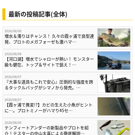
最新の投稿記事(全体)
2026/08/08
増水＆濁りはチャンス！ 久々の霞ヶ浦で良型連
発、プロトのメガフォーゼも激ハマ…
2026/08/08
【河口湖】増水でシャローが熱い！ モンスター
級も健在、トップ＆サイトで狙え！…
2026/08/07
『大事な道具もこれで安心』圧倒的な強度を誇
るタックルバッグがシマノから発売。…
2026/08/07
【霞ヶ浦で異変!?】カビの生えた小魚がヒント
に…。プロトミノーがハマり45セ…
2026/08/06
テンフィートアンダーの新製品やプロトを紹
介！テスターの中山太喜による徹底解説…