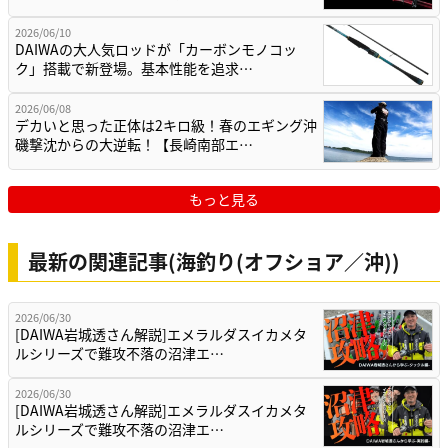
2026/06/10
DAIWAの大人気ロッドが「カーボンモノコッ
ク」搭載で新登場。基本性能を追求…
2026/06/08
デカいと思った正体は2キロ級！春のエギング沖
磯撃沈からの大逆転！【長崎南部エ…
もっと見る
最新の関連記事(海釣り(オフショア／沖))
2026/06/30
[DAIWA岩城透さん解説]エメラルダスイカメタ
ルシリーズで難攻不落の沼津エ…
2026/06/30
[DAIWA岩城透さん解説]エメラルダスイカメタ
ルシリーズで難攻不落の沼津エ…