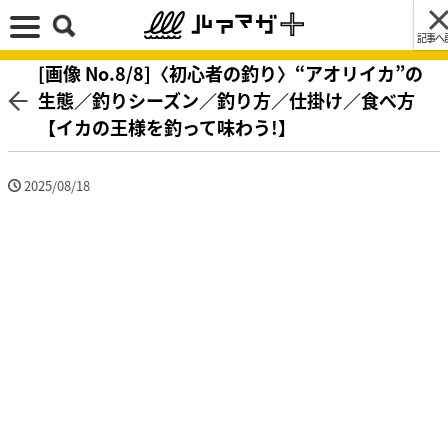
記事へ
[画像 No.8/8]〈初心者の釣り〉“アオリイカ”の
生態／釣りシーズン／釣り方／仕掛け／食べ方
【イカの王様を釣って味わう!】
2025/08/18