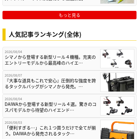
もっと見る
人気記事ランキング(全体)
2026/08/04
シマノから登場する新型リール４機種。充実の
エントリーモデルから最高峰のハイエ…
2026/08/07
『大事な道具もこれで安心』圧倒的な強度を誇
るタックルバッグがシマノから発売。…
2026/08/04
DAIWAから登場する新型リール４選。驚きのコ
スパモデルから待望のハイエンド…
2026/08/03
「便利すぎる…」これ１つ買うだけで全てが揃
う。DAIWAから発売されるタック…