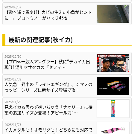
2026/08/07
【霞ヶ浦で異変!?】カビの生えた小魚がヒント
に…。プロトミノーがハマり45セ…
最新の関連記事(秋イカ)
2025/12/10
【プロvs一般人アングラー】秋に“デカイカ出
現”!? 湯川マサタカの『セフィ…
2025/12/09
人気急上昇中の『ライトエギング』。シマノの
セッピーシリーズに新サイズ登場で攻…
2025/11/29
見えイカも思わず抱いちゃう『ナオリー』に待
望の追加サイズが登場！アピール力“…
2025/11/27
イカメタルも！オモリグも！どちらにも対応で