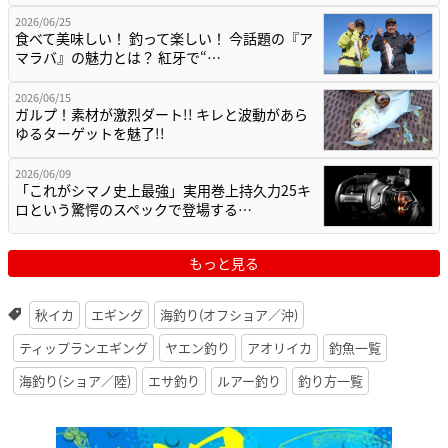
2026/06/25
食べて美味しい！ 釣って楽しい！ 今話題の『ア
マラバ』の魅力とは？ 紅牙で“…
2026/06/15
ガルプ！素材が激烈ダート!! キレと波動があら
ゆるターゲットを魅了!!
2026/06/09
「これがシマノ史上最強」実用巻上持久力25キ
ロという驚愕のスペックで登場する…
もっと見る
秋イカ
エギング
海釣り(オフショア／沖)
ティップランエギング
ヤエン釣り
アオリイカ
釣魚一覧
海釣り(ショア／陸)
エサ釣り
ルアー釣り
釣り方一覧