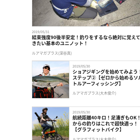
2019/05/31
結束強度90後半安定！釣りをするなら絶対に覚え
きたい基本のユニノット！
ルアマガプラス(深谷真)
2019/05/30
ショアジギングを始めてみよう
ステップ②【ゼロから始めるソ
トルアーフィッシング】
ルアマガプラス(大木俊介)
2019/05/30
航続距離40キロ！足漕ぎもOK
からの釣りはこれで超快適っ！
【グラフィットバイク】
ルアマガプラス(大木俊介)