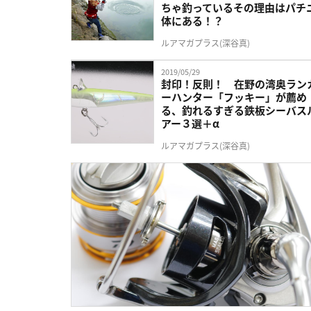
ちゃ釣っているその理由はパチ
体にある！？
ルアマガプラス(深谷真)
2019/05/29
封印！反則！ 在野の湾奥ラン
ーハンター「フッキー」が薦め
る、釣れるすぎる鉄板シーバス
アー３選＋α
ルアマガプラス(深谷真)