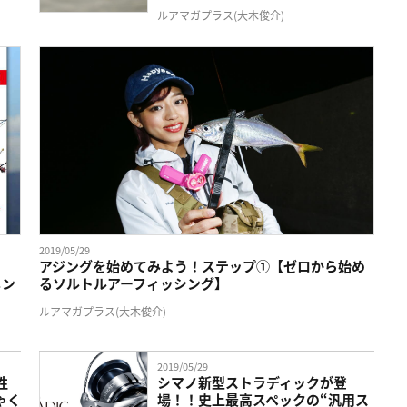
ルアマガプラス(大木俊介)
2019/05/29
アジングを始めてみよう！ステップ①【ゼロから始め
メン
るソルトルアーフィッシング】
ルアマガプラス(大木俊介)
2019/05/29
性
シマノ新型ストラディックが登
ゃく
場！！史上最高スペックの“汎用ス