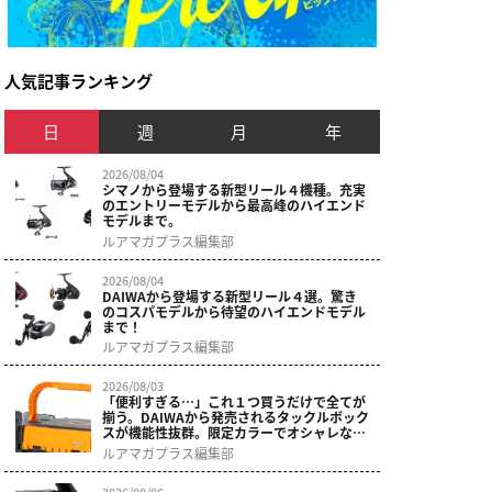
人気記事ランキング
日
週
月
年
2026/08/04
シマノから登場する新型リール４機種。充実
のエントリーモデルから最高峰のハイエンド
モデルまで。
ルアマガプラス編集部
2026/08/04
DAIWAから登場する新型リール４選。驚き
のコスパモデルから待望のハイエンドモデル
まで！
ルアマガプラス編集部
2026/08/03
「便利すぎる…」これ１つ買うだけで全てが
揃う。DAIWAから発売されるタックルボック
スが機能性抜群。限定カラーでオシャレなデ
ザインに。
ルアマガプラス編集部
2026/08/06