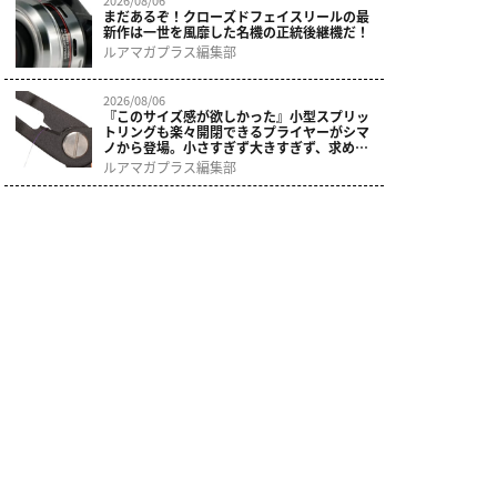
まだあるぞ！クローズドフェイスリールの最
新作は一世を風靡した名機の正統後継機だ！
ルアマガプラス編集部
2026/08/06
『このサイズ感が欲しかった』小型スプリッ
トリングも楽々開閉できるプライヤーがシマ
ノから登場。小さすぎず大きすぎず、求めて
いた使いやすさ。
ルアマガプラス編集部