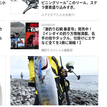
ニ小
ピニングリール”このリール、ステ
ラ要素盛り込みすぎ。
ルアマガプラス(大木俊介)
2019/05/29
カ
『激釣り石鯛 春夏号』発売中！
【イシダイの釣り方情報満載、名
ル
手の技やタックル、仕掛けにエサ
など全てを1冊に凝縮！】
磯釣りスペシャル編集部