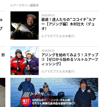
ルアーマガジン編集部
2019/05/31
ョ
厳選！達人たちの“ココイチ”ルア
ー【アジング編】木村壮大（デュ
プ
オ）
ルアマガプラス(大木俊介)
2019/05/31
・折
アジングを始めてみよう！ステップ
②【ゼロから始めるソルトルアーフ
ィッシング】
ルアマガプラス(大木俊介)