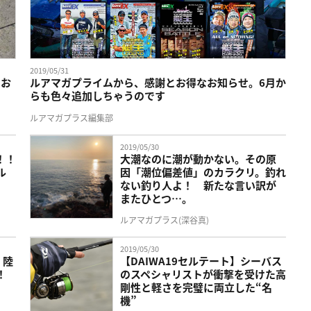
2019/05/31
てお
ルアマガプライムから、感謝とお得なお知らせ。6月か
らも色々追加しちゃうのです
ルアマガプラス編集部
2019/05/30
！！
大潮なのに潮が動かない。その原
ル
因「潮位偏差値」のカラクリ。釣れ
ない釣り人よ！ 新たな言い訳が
またひとつ…。
ルアマガプラス(深谷真)
2019/05/30
！陸
【DAIWA19セルテート】シーバス
！
のスペシャリストが衝撃を受けた高
剛性と軽さを完璧に両立した“名
機”