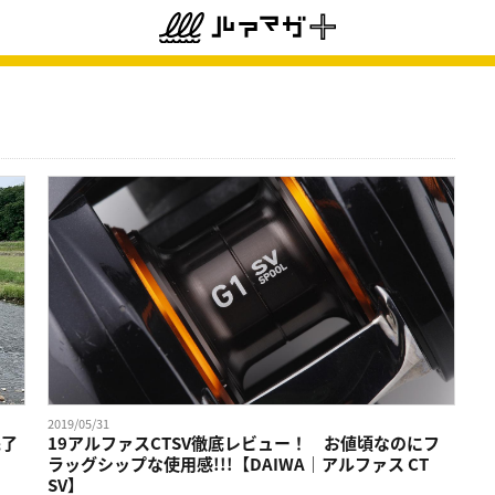
2019/05/31
完了
19アルファスCTSV徹底レビュー！ お値頃なのにフ
ラッグシップな使用感!!!【DAIWA｜アルファス CT
SV】