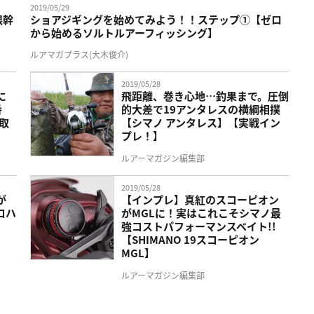
2019/05/29
根幹
ショアジギングを始めてみよう！！ステップ①【ゼロ
から始めるソルトルアーフィッシング】
ルアマガプラス(大木俊介)
2019/05/28
に
飛距離、巻き心地…釣果まで。圧倒
番
的大差で19アンタレスの横綱相撲
を取
【シマノ アンタレス】【実戦イン
プレ！】
ルアーマガジン編集部
2019/05/28
が
【インプレ】真紅のスコーピオン
コハ
がMGLに！実はこれこそシマノ最
強コストパフォーマンスベイト!!
【SHIMANO 19スコーピオン
MGL】
ルアーマガジン編集部