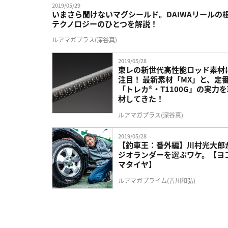
2019/05/29
いまさら聞けないマグシールド。DAIWAリールの
テクノロジーのひとつを解説！
ルアマガプラス(深谷真)
2019/05/28
東レの新世代高性能ロッド素材
注目！ 最新素材「MX」と、定
「トレカ®・T1100G」の実力
材してきた！
ルアマガプラス(深谷真)
2019/05/28
【釣車王：番外編】川村光大郎
ジオランダーを選ぶワケ。【ヨ
マタイヤ】
ルアマガプライム(古川和弘)