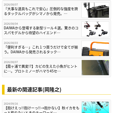
2026/08/07
『大事な道具もこれで安心』圧倒的な強度を誇
るタックルバッグがシマノから発売。…
2026/08/04
DAIWAから登場する新型リール４選。驚きのコ
スパモデルから待望のハイエンド…
2026/08/03
「便利すぎる…」これ１つ買うだけで全てが揃
う。DAIWAから発売されるタック…
2026/08/07
【霞ヶ浦で異変!?】カビの生えた小魚がヒント
に…。プロトミノーがハマり45セ…
最新の関連記事(岡隆之)
2024/09/16
【抱けえっ!!抱けーっ!!→抱かない】秋イカをも
っと釣りたいときのキーワード…