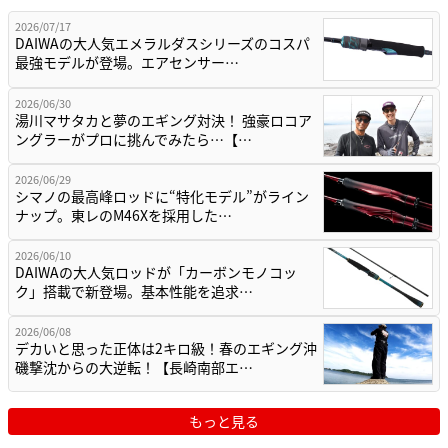
2026/07/17
DAIWAの大人気エメラルダスシリーズのコスパ
最強モデルが登場。エアセンサー…
2026/06/30
湯川マサタカと夢のエギング対決！ 強豪ロコア
ングラーがプロに挑んでみたら…【…
2026/06/29
シマノの最高峰ロッドに“特化モデル”がライン
ナップ。東レのM46Xを採用した…
2026/06/10
DAIWAの大人気ロッドが「カーボンモノコッ
ク」搭載で新登場。基本性能を追求…
2026/06/08
デカいと思った正体は2キロ級！春のエギング沖
磯撃沈からの大逆転！【長崎南部エ…
もっと見る