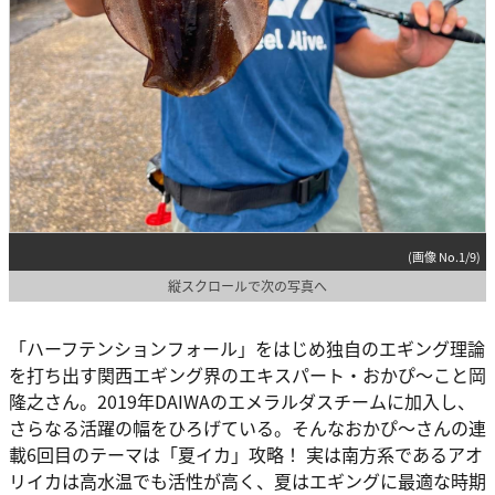
(画像 No.1/9)
縦スクロールで次の写真へ
「ハーフテンションフォール」をはじめ独自のエギング理論
を打ち出す関西エギング界のエキスパート・おかぴ～こと岡
隆之さん。2019年DAIWAのエメラルダスチームに加入し、
さらなる活躍の幅をひろげている。そんなおかぴ～さんの連
載6回目のテーマは「夏イカ」攻略！ 実は南方系であるアオ
リイカは高水温でも活性が高く、夏はエギングに最適な時期