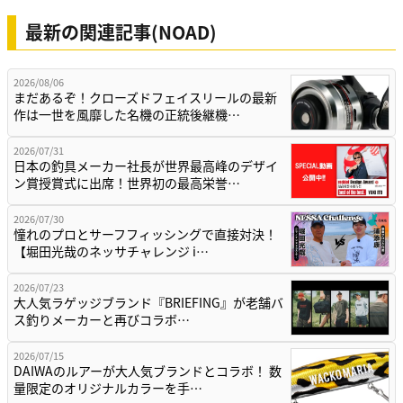
最新の関連記事(NOAD)
2026/08/06
まだあるぞ！クローズドフェイスリールの最新
作は一世を風靡した名機の正統後継機…
2026/07/31
日本の釣具メーカー社長が世界最高峰のデザイ
ン賞授賞式に出席！世界初の最高栄誉…
2026/07/30
憧れのプロとサーフフィッシングで直接対決！
【堀田光哉のネッサチャレンジ i…
2026/07/23
大人気ラゲッジブランド『BRIEFING』が老舗バ
ス釣りメーカーと再びコラボ…
2026/07/15
DAIWAのルアーが大人気ブランドとコラボ！ 数
量限定のオリジナルカラーを手…