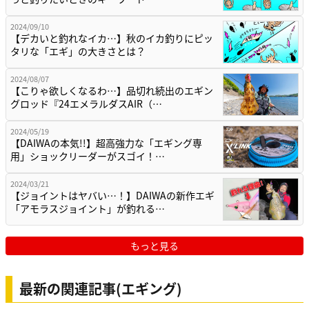
2024/09/10
【デカいと釣れなイカ…】秋のイカ釣りにピッ
タリな「エギ」の大きさとは？
2024/08/07
【こりゃ欲しくなるわ…】品切れ続出のエギン
グロッド『24エメラルダスAIR（…
2024/05/19
【DAIWAの本気!!】超高強力な「エギング専
用」ショックリーダーがスゴイ！…
2024/03/21
【ジョイントはヤバい…！】DAIWAの新作エギ
「アモラスジョイント」が釣れる…
もっと見る
最新の関連記事(エギング)