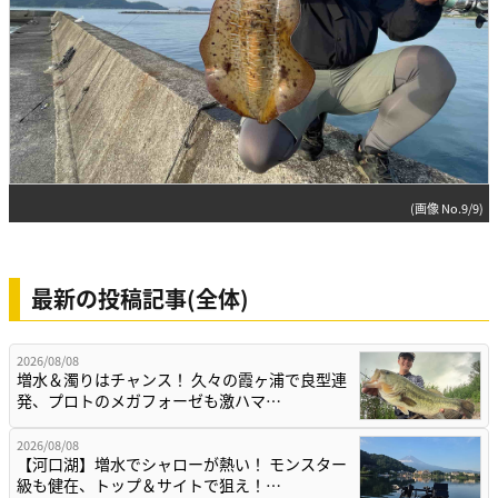
(画像 No.9/9)
最新の投稿記事(全体)
2026/08/08
増水＆濁りはチャンス！ 久々の霞ヶ浦で良型連
発、プロトのメガフォーゼも激ハマ…
2026/08/08
【河口湖】増水でシャローが熱い！ モンスター
級も健在、トップ＆サイトで狙え！…