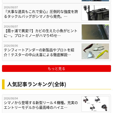
2026/08/07
『大事な道具もこれで安心』圧倒的な強度を誇
るタックルバッグがシマノから発売。…
2026/08/07
【霞ヶ浦で異変!?】カビの生えた小魚がヒント
に…。プロトミノーがハマり45セ…
2026/08/06
テンフィートアンダーの新製品やプロトを紹
介！テスターの中山太喜による徹底解説…
もっと見る
人気記事ランキング(全体)
2026/08/04
シマノから登場する新型リール４機種。充実の
エントリーモデルから最高峰のハイエ…