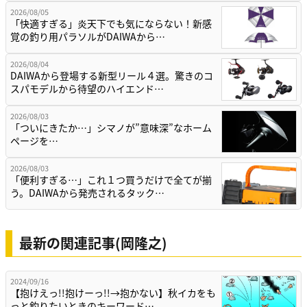
2026/08/05
「快適すぎる」炎天下でも気にならない！新感
覚の釣り用パラソルがDAIWAから…
2026/08/04
DAIWAから登場する新型リール４選。驚きのコ
スパモデルから待望のハイエンド…
2026/08/03
「ついにきたか…」シマノが”意味深”なホーム
ページを…
2026/08/03
「便利すぎる…」これ１つ買うだけで全てが揃
う。DAIWAから発売されるタック…
最新の関連記事(岡隆之)
2024/09/16
【抱けえっ!!抱けーっ!!→抱かない】秋イカをも
っと釣りたいときのキーワード…