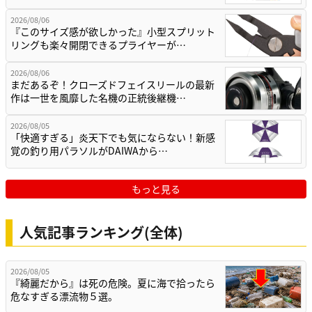
2026/08/06
『このサイズ感が欲しかった』小型スプリット
リングも楽々開閉できるプライヤーが…
2026/08/06
まだあるぞ！クローズドフェイスリールの最新
作は一世を風靡した名機の正統後継機…
2026/08/05
「快適すぎる」炎天下でも気にならない！新感
覚の釣り用パラソルがDAIWAから…
もっと見る
人気記事ランキング(全体)
2026/08/05
『綺麗だから』は死の危険。夏に海で拾ったら
危なすぎる漂流物５選。