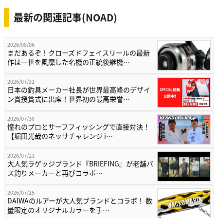
最新の関連記事(NOAD)
2026/08/06
まだあるぞ！クローズドフェイスリールの最新
作は一世を風靡した名機の正統後継機…
2026/07/31
日本の釣具メーカー社長が世界最高峰のデザイ
ン賞授賞式に出席！世界初の最高栄誉…
2026/07/30
憧れのプロとサーフフィッシングで直接対決！
【堀田光哉のネッサチャレンジ i…
2026/07/23
大人気ラゲッジブランド『BRIEFING』が老舗バ
ス釣りメーカーと再びコラボ…
2026/07/15
DAIWAのルアーが大人気ブランドとコラボ！ 数
量限定のオリジナルカラーを手…