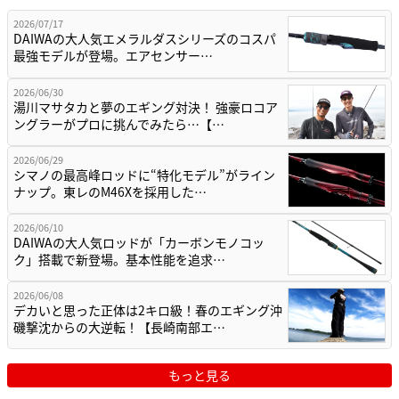
2026/07/17
DAIWAの大人気エメラルダスシリーズのコスパ
最強モデルが登場。エアセンサー…
2026/06/30
湯川マサタカと夢のエギング対決！ 強豪ロコア
ングラーがプロに挑んでみたら…【…
2026/06/29
シマノの最高峰ロッドに“特化モデル”がライン
ナップ。東レのM46Xを採用した…
2026/06/10
DAIWAの大人気ロッドが「カーボンモノコッ
ク」搭載で新登場。基本性能を追求…
2026/06/08
デカいと思った正体は2キロ級！春のエギング沖
磯撃沈からの大逆転！【長崎南部エ…
もっと見る