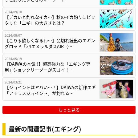
2024/09/10
【デカいと釣れなイカ…】秋のイカ釣りにピッ
タリな「エギ」の大きさとは？
2024/08/07
【こりゃ欲しくなるわ…】品切れ続出のエギン
グロッド『24エメラルダスAIR（…
2024/05/19
【DAIWAの本気!!】超高強力な「エギング専
用」ショックリーダーがスゴイ！…
2024/03/21
【ジョイントはヤバい…！】DAIWAの新作エギ
「アモラスジョイント」が釣れる…
もっと見る
最新の関連記事(エギング)