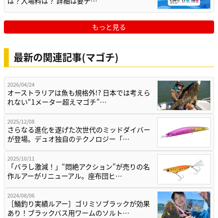
は？入場料は？ 詳細は要チ…
もっと見る
最新の関連記事(マゴチ)
2026/04/24
オーストラリアは魚も規格外!? 日本では考えら
れない“1メーター超えマゴチ”…
2025/12/08
さらなる進化を遂げた次世代のミッドダイバー
が登場。デュオ独自のテクノロジー「…
2025/10/11
「バラし激減！」“悶絶アクション”が売りの名
作ルアーがリニューアル。座布団ヒ…
2024/08/06
［鯒釣り実績ルアー］ゴリミソブラックが効果
あり！ブラックバス用ワームのソルト…