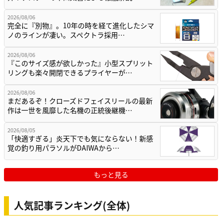
2026/08/06
完全に『別物』。10年の時を経て進化したシマ
ノのラインが凄い。スペクトラ採用…
2026/08/06
『このサイズ感が欲しかった』小型スプリット
リングも楽々開閉できるプライヤーが…
2026/08/06
まだあるぞ！クローズドフェイスリールの最新
作は一世を風靡した名機の正統後継機…
2026/08/05
「快適すぎる」炎天下でも気にならない！新感
覚の釣り用パラソルがDAIWAから…
もっと見る
人気記事ランキング(全体)