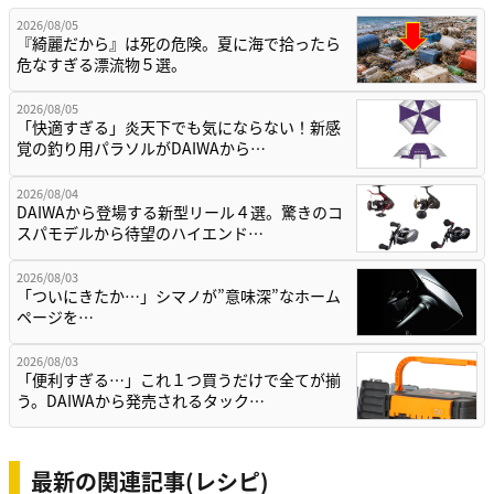
2026/08/05
『綺麗だから』は死の危険。夏に海で拾ったら
危なすぎる漂流物５選。
2026/08/05
「快適すぎる」炎天下でも気にならない！新感
覚の釣り用パラソルがDAIWAから…
2026/08/04
DAIWAから登場する新型リール４選。驚きのコ
スパモデルから待望のハイエンド…
2026/08/03
「ついにきたか…」シマノが”意味深”なホーム
ページを…
2026/08/03
「便利すぎる…」これ１つ買うだけで全てが揃
う。DAIWAから発売されるタック…
最新の関連記事(レシピ)