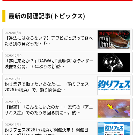
最新の関連記事(トピックス)
2026/01/07
【違法にはならない？】アワビだと思って食べ
たら別の貝だった⁉「…
2025/12/10
「遂に来たか？」DAIWAが“意味深”なティザー
映像を公開、10年ぶりの新型…
2025/12/09
釣り業界で働きたいあなたに。『釣りフェス
2026 in横浜』で、釣り関連企…
2025/11/22
【衝撃】「こんなにいたのか…」恐怖の『アニ
サキス症』でのたうち回る前に…。釣…
2025/11/14
釣りフェス2026 in 横浜が開催決定！ 開催日