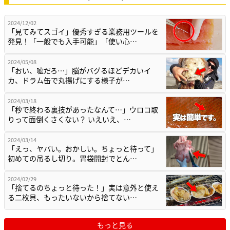
2024/12/02
「見てみてスゴイ」優秀すぎる業務用ツールを
発見！「一般でも入手可能」「使い心…
2024/05/08
「おい、嘘だろ…」脳がバグるほどデカいイ
カ、ドラム缶で丸揚げにする様子が…
2024/03/18
「秒で終わる裏技があったなんて…」ウロコ取
りって面倒くさくない？ いえいえ、…
2024/03/14
「えっ、ヤバい。おかしい。ちょっと待って」
初めての吊るし切り。胃袋開封でとん…
2024/02/29
「捨てるのちょっと待った！」実は意外と使え
る二枚貝、もったいないから捨てない…
もっと見る