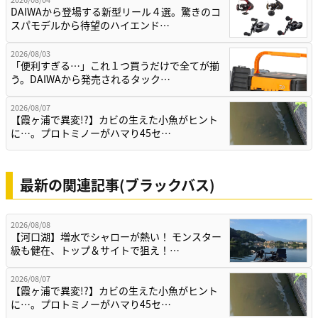
DAIWAから登場する新型リール４選。驚きのコ
スパモデルから待望のハイエンド…
2026/08/03
「便利すぎる…」これ１つ買うだけで全てが揃
う。DAIWAから発売されるタック…
2026/08/07
【霞ヶ浦で異変!?】カビの生えた小魚がヒント
に…。プロトミノーがハマり45セ…
最新の関連記事(ブラックバス)
2026/08/08
【河口湖】増水でシャローが熱い！ モンスター
級も健在、トップ＆サイトで狙え！…
2026/08/07
【霞ヶ浦で異変!?】カビの生えた小魚がヒント
に…。プロトミノーがハマり45セ…