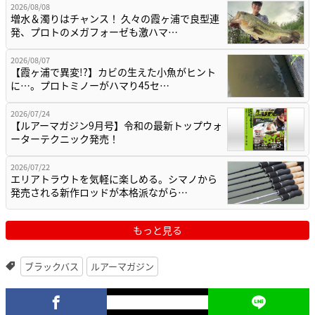
2026/08/08
増水＆濁りはチャンス！ 久々の霞ヶ浦で良型連
発、プロトのメガフォーゼも激ハマ…
2026/08/07
【霞ヶ浦で異変!?】カビの生えた小魚がヒント
に…。プロトミノーがハマり45セ…
2026/07/24
【ルアーマガジン9月号】令和の最新トップウォ
ーターテクニック発売！
2026/07/22
エリアトラウトを気軽に楽しめる。シマノから
発売される新作ロッドが本格派ながら…
もっと見る
ブラックバス
ルアーマガジン