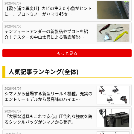
2026/08/07
【霞ヶ浦で異変!?】カビの生えた小魚がヒント
に…。プロトミノーがハマり45セ…
2026/08/06
テンフィートアンダーの新製品やプロトを紹
介！テスターの中山太喜による徹底解説…
もっと見る
人気記事ランキング(全体)
2026/08/04
シマノから登場する新型リール４機種。充実の
エントリーモデルから最高峰のハイエ…
2026/08/07
『大事な道具もこれで安心』圧倒的な強度を誇
るタックルバッグがシマノから発売。…
2026/08/04