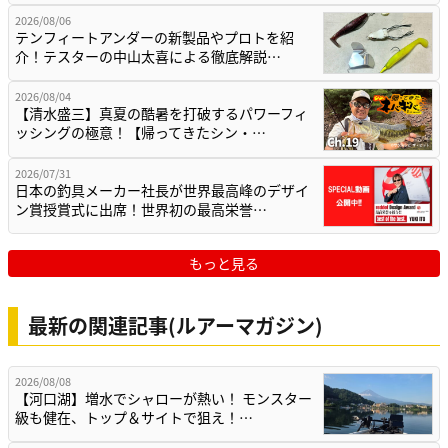
2026/08/06
テンフィートアンダーの新製品やプロトを紹
介！テスターの中山太喜による徹底解説…
2026/08/04
【清水盛三】真夏の酷暑を打破するパワーフィ
ッシングの極意！【帰ってきたシン・…
2026/07/31
日本の釣具メーカー社長が世界最高峰のデザイ
ン賞授賞式に出席！世界初の最高栄誉…
もっと見る
最新の関連記事(ルアーマガジン)
2026/08/08
【河口湖】増水でシャローが熱い！ モンスター
級も健在、トップ＆サイトで狙え！…