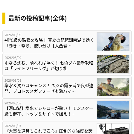
最新の投稿記事(全体)
2026/08/09
40℃級の酷暑を攻略！ 真夏の琵琶湖南湖で効く
「巻き・撃ち」使い分け【大西健…
2026/08/09
雨なら沈む、晴れれば浮く！ 七色ダム最新攻略
は「ライトフリーリグ」が切り札
2026/08/08
増水＆濁りはチャンス！ 久々の霞ヶ浦で良型連
発、プロトのメガフォーゼも激ハマ…
2026/08/08
【河口湖】増水でシャローが熱い！ モンスター
級も健在、トップ＆サイトで狙え！…
2026/08/07
『大事な道具もこれで安心』圧倒的な強度を誇