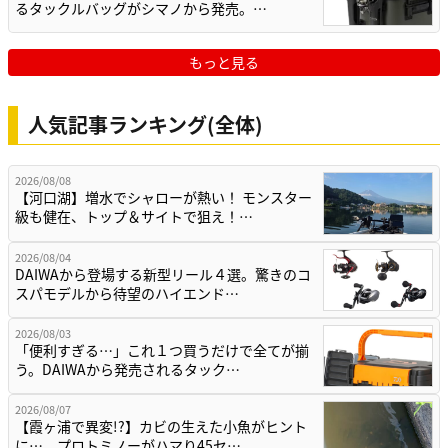
るタックルバッグがシマノから発売。…
もっと見る
人気記事ランキング(全体)
2026/08/08
【河口湖】増水でシャローが熱い！ モンスター
級も健在、トップ＆サイトで狙え！…
2026/08/04
DAIWAから登場する新型リール４選。驚きのコ
スパモデルから待望のハイエンド…
2026/08/03
「便利すぎる…」これ１つ買うだけで全てが揃
う。DAIWAから発売されるタック…
2026/08/07
【霞ヶ浦で異変!?】カビの生えた小魚がヒント
に…。プロトミノーがハマり45セ…