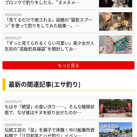
ブロックで釣りをしたら、“ヌメヌメ…
2026/02/06
「見てるだけで癒される」話題の“猫型スプー
ン”を使って釣りをしてみた結果…。…
2026/01/27
「ずっと見てられるくらい可愛い」美少女が人
生初の“高級釣具福袋”を開封してみ…
もっと見る
最新の関連記事(エサ釣り)
2026/05/12
もはや「絶望」の食い渋り……。そんな極限状
態で、なぜ彼はチヌを絞り出せたのか…
2026/05/08
伝統工芸の「技」を親子で体験！中川船番所資
料館で「江戸和竿とハゼ釣り」イベン…