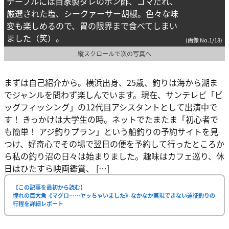
テーブルには自家製ダレのポン酢、ゴマだれ、
厳選された塩、シークァーサー胡椒。色々な味
変も楽しめるので、胃の限界まで食べてしまい
ました（笑）。
(画像 No.1/18)
縦スクロールで次の写真へ
まずは自己紹介から。横浜出身、25歳、釣りは海から湖ま
でジャンルを問わず楽しんでいます。現在、サンテレビ「ビ
ッグフィッシング」の12代目アシスタントとして出演中で
す！ きっかけは大学生の時。ネットでたまたま「初心者で
も簡単！ アジ釣りプラン」という船釣りの予約サイトを見
つけ、好奇心でその場で翌日の便を予約して行ったところか
ら私の釣り沼の日々は始まりました。趣味はカフェ巡り、休
日はひたすら映画鑑賞、 […]
【この記事を最初から読む】
憧れの巨大魚《マグロ……ヤッちゃいました》なかなか実現できない遠征釣りの
行程を詳細レポート