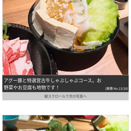
アグー豚と特選宮古牛しゃぶしゃぶコース。お
野菜やお豆腐も地物です！
(画像 No.13/18)
縦スクロールで次の写真へ