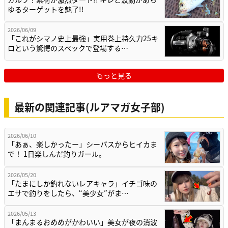
ゆるターゲットを魅了!!
2026/06/09
「これがシマノ史上最強」実用巻上持久力25キ
ロという驚愕のスペックで登場する…
もっと見る
最新の関連記事(ルアマガ女子部)
2026/06/10
「あぁ、楽しかったー」シーバスからヒイカま
で！ 1日楽しんだ釣りガール。
2026/05/20
「たまにしか釣れないレアキャラ」イチゴ味の
エサで釣りをしたら、“美少女”がま…
2026/05/13
「まんまるおめめがかわいい」美女が夜の消波