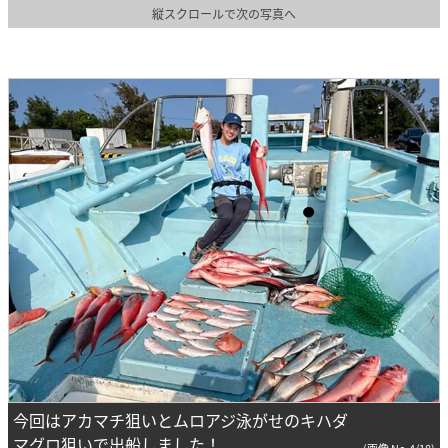
縦スクロールで次の写真へ
今回はアカマチ狙いとムロアジ泳がせのキハダ
マグロ狙いで出船しました！
(画像 No.4/18)