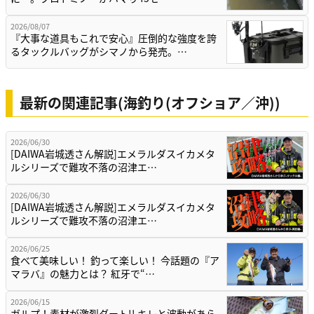
2026/08/07
『大事な道具もこれで安心』圧倒的な強度を誇
るタックルバッグがシマノから発売。…
最新の関連記事(海釣り(オフショア／沖))
2026/06/30
[DAIWA岩城透さん解説]エメラルダスイカメタ
ルシリーズで難攻不落の沼津エ…
2026/06/30
[DAIWA岩城透さん解説]エメラルダスイカメタ
ルシリーズで難攻不落の沼津エ…
2026/06/25
食べて美味しい！ 釣って楽しい！ 今話題の『ア
マラバ』の魅力とは？ 紅牙で“…
2026/06/15
ガルプ！素材が激烈ダート!! キレと波動があら