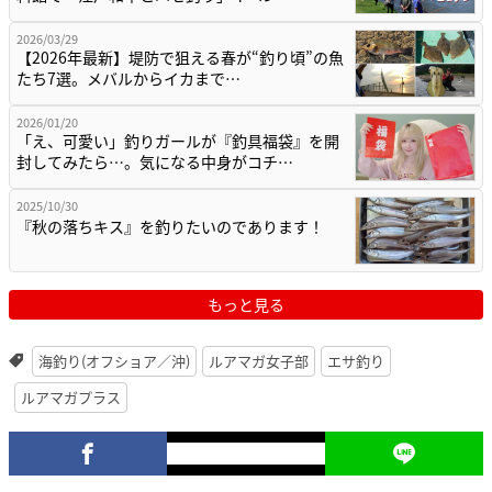
2026/03/29
【2026年最新】堤防で狙える春が“釣り頃”の魚
たち7選。メバルからイカまで…
2026/01/20
「え、可愛い」釣りガールが『釣具福袋』を開
封してみたら…。気になる中身がコチ…
2025/10/30
『秋の落ちキス』を釣りたいのであります！
もっと見る
海釣り(オフショア／沖)
ルアマガ女子部
エサ釣り
ルアマガプラス