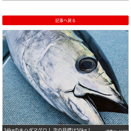
記事へ戻る
34kgのキハダマグロ！ 次の目標は50kg！