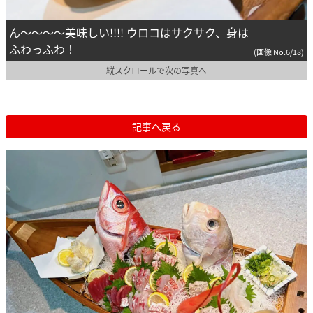
ん～～～～美味しい!!!! ウロコはサクサク、身は
ふわっふわ！
(画像 No.6/18)
縦スクロールで次の写真へ
記事へ戻る