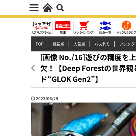
TOP
最新順
人気順
バス釣り
アジング
[画像 No./16]遊びの精
欠！【Deep Forestの
ド“GLOK Gen2”】
2023/06/29