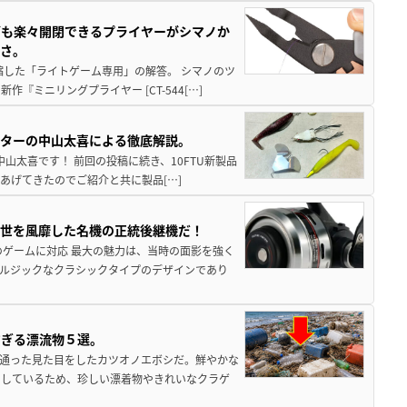
グも楽々開閉できるプライヤーがシマノか
すさ。
縮した「ライトゲーム専用」の解答。 シマノのツ
ミニリングプライヤー [CT-544[…]
スターの中山太喜による徹底解説。
中山太喜です！ 前回の投稿に続き、10FTU新製品
あげてきたのでご紹介と共に製品[…]
一世を風靡した名機の正統後継機だ！
のゲームに対応 最大の魅力は、当時の面影を強く
ルジックなクラシックタイプのデザインであり
すぎる漂流物５選。
き通った見た目をしたカツオノエボシだ。鮮やかな
をしているため、珍しい漂着物やきれいなクラゲ