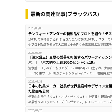
最新の関連記事(ブラックバス)
2026/08/06
テンフィートアンダーの新製品やプロトを紹介！テ
10FTUの期待高まる新作 皆さんこんにちは10FTUテスターの
やプロト製品を使って大江川とその近くの五三川水系で釣果を
2026/08/04
【清水盛三】真夏の酷暑を打破するパワーフィッシン
バ。】『バス釣り上達100のヒントCh.19』
清水盛三（しみず・もりぞう） 1970年5月29日生まれ。大阪
ー、'00JBワールドU.S.チャレンジinレイク・ミード優勝を
2026/07/31
日本の釣具メーカー社長が世界最高峰のデザイン賞
た動画も公開！
伊東由樹氏が「ベスト・オブ・ザ・ベスト」を受賞！ 既報の通
の最新バスロッドシリーズ「レヴァンテ」にてレッドドットデザ
2026/07/20