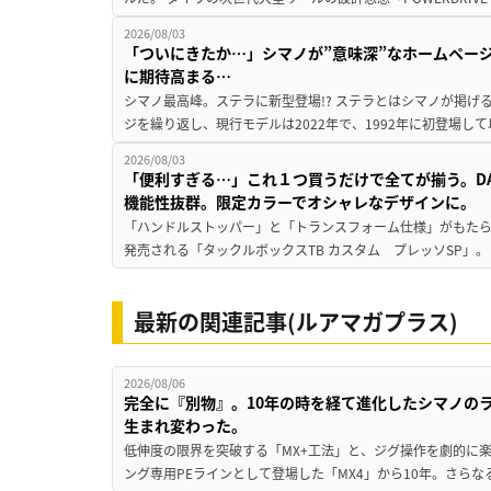
2026/08/03
「ついにきたか…」シマノが”意味深”なホームペー
に期待高まる…
シマノ最高峰。ステラに新型登場!? ステラとはシマノが掲げ
ジを繰り返し、現行モデルは2022年で、1992年に初登場し
2026/08/03
「便利すぎる…」これ１つ買うだけで全てが揃う。D
機能性抜群。限定カラーでオシャレなデザインに。
「ハンドルストッパー」と「トランスフォーム仕様」がもたらす
発売される「タックルボックスTB カスタム プレッソSP」。
最新の関連記事(ルアマガプラス)
2026/08/06
完全に『別物』。10年の時を経て進化したシマノの
生まれ変わった。
低伸度の限界を突破する「MX+工法」と、ジグ操作を劇的に
ング専用PEラインとして登場した「MX4」から10年。さらなる