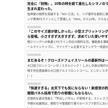
完全に『別物』。10年の時を経て進化したシマノの
生まれ変わった。
低伸度の限界を突破する「MX+工法」と、ジグ操作を劇的に
ング専用PEラインとして登場した「MX4」から10年。さらなる
2026/08/06
『このサイズ感が欲しかった』小型スプリットリン
ら登場。小さすぎず大きすぎず、求めていた使いや
極小リングへの執着とPEライン対応の鋭利な刃。機能美を凝
ールラインナップに、ライトゲームを愛するアングラー待望の新作『
2026/08/06
まだあるぞ！クローズドフェイスリールの最新作は
大口径フロントコーンがノスタルジック！ しかし中身は現代
残す存在感抜群の大口径アルミフロントコーン。どこかノスタ
[…]
2026/08/05
「快適すぎる」炎天下でも気にならない！新感覚の釣
開閉パネル採用で釣りの邪魔にもならない。
圧倒的な遮光性能と「竿出しパネル」が実現する、ストレスフ
予期せぬ豪雨は、野釣りや管理釣り場でのヘラブナ釣りにお