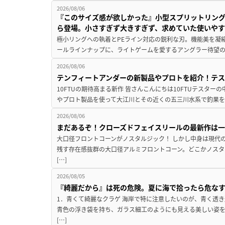
2026/08/06
『このサイズ感が欲しかった』小型スプリットリン
ら登場。小さすぎず大きすぎず、求めていた使いや
極小リングへの執着とPEライン対応の鋭利な刃。機能美を凝
ールラインナップに、ライトゲームを愛するアングラー待望の新作『
2026/08/06
テンフィートアンダーの新製品やプロトを紹介！テ
10FTUの期待高まる新作 皆さんこんにちは10FTUテスターの
やプロト製品を使って大江川とその近くの五三川水系で釣果を
2026/08/06
まだあるぞ！クローズドフェイスリールの最新作は
大口径フロントコーンがノスタルジック！ しかし中身は現代
残す存在感抜群の大口径アルミフロントコーン。どこかノスタ
[…]
2026/08/05
『綺麗だから』は死の危険。夏に海で拾ったら危な
1．青くて綺麗なクラゲ 海岸で特に注意したいのが、青く透
青色の浮き袋を持ち、ガラス細工のようにも見える美しい姿
[…]