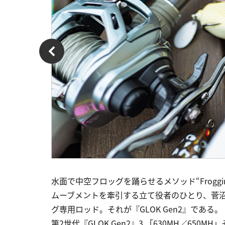
水面で中空フロッグを踊らせるメソッド“Frogg
ムーブメントを牽引する立て役者のひとり、菅
グ専用ロッド。それが『GLOK Gen2』である。
第2世代『GLOK Gen2』3 「630MH／650M