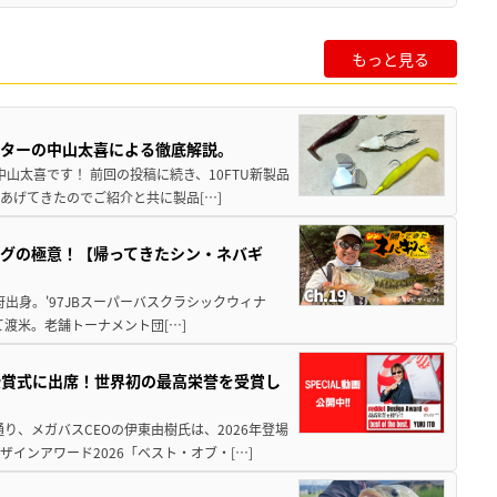
もっと見る
スターの中山太喜による徹底解説。
中山太喜です！ 前回の投稿に続き、10FTU新製品
あげてきたのでご紹介と共に製品[…]
グの極意！【帰ってきたシン・ネバギ
府出身。'97JBスーパーバスクラシックウィナ
経て渡米。老舗トーナメント団[…]
授賞式に出席！世界初の最高栄誉を受賞し
り、メガバスCEOの伊東由樹氏は、2026年登場
インアワード2026「ベスト・オブ・[…]