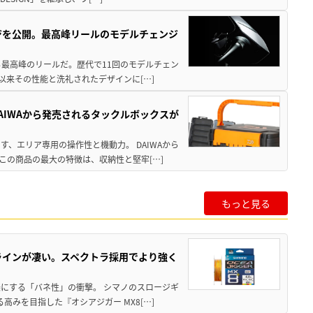
ジを公開。最高峰リールのモデルチェンジ
る最高峰のリールだ。歴代で11回のモデルチェン
て以来その性能と洗礼されたデザインに[…]
AIWAから発売されるタックルボックスが
、エリア専用の操作性と機動力。 DAIWAから
この商品の最大の特徴は、収納性と堅牢[…]
もっと見る
ラインが凄い。スペクトラ採用でより強く
楽にする「バネ性」の衝撃。 シマノのスロージギ
高みを目指した『オシアジガー MX8[…]