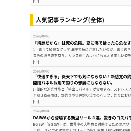
[…]
人気記事ランキング(全体)
2026/08/05
『綺麗だから』は死の危険。夏に海で拾ったら危な
1．青くて綺麗なクラゲ 海岸で特に注意したいのが、青く透
青色の浮き袋を持ち、ガラス細工のようにも見える美しい姿
[…]
2026/08/05
「快適すぎる」炎天下でも気にならない！新感覚の釣
開閉パネル採用で釣りの邪魔にもならない。
圧倒的な遮光性能と「竿出しパネル」が実現する、ストレスフ
予期せぬ豪雨は、野釣りや管理釣り場でのヘラブナ釣りにお
[…]
2026/08/04
DAIWAから登場する新型リール４選。驚きのコス
BG SW 「BG SW」は、世界中の大型魚と対峙するための
ルだ。 ダイワの次世代大型リールの設計思想「POWERDRIVE D