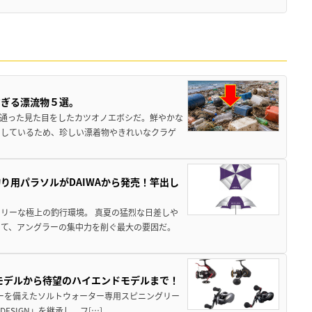
すぎる漂流物５選。
き通った見た目をしたカツオノエボシだ。鮮やかな
をしているため、珍しい漂着物やきれいなクラゲ
り用パラソルがDAIWAから発売！竿出し
リーな極上の釣行環境。 真夏の猛烈な日差しや
いて、アングラーの集中力を削ぐ最大の要因だ。
パモデルから待望のハイエンドモデルまで！
パワーを備えたソルトウォーター専用スピニングリー
ESIGN」を継承し、フ[…]