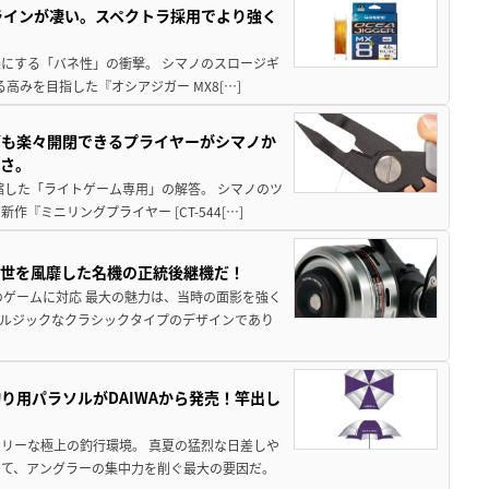
ラインが凄い。スペクトラ採用でより強く
楽にする「バネ性」の衝撃。 シマノのスロージギ
高みを目指した『オシアジガー MX8[…]
グも楽々開閉できるプライヤーがシマノか
すさ。
縮した「ライトゲーム専用」の解答。 シマノのツ
ミニリングプライヤー [CT-544[…]
一世を風靡した名機の正統後継機だ！
のゲームに対応 最大の魅力は、当時の面影を強く
ルジックなクラシックタイプのデザインであり
り用パラソルがDAIWAから発売！竿出し
リーな極上の釣行環境。 真夏の猛烈な日差しや
いて、アングラーの集中力を削ぐ最大の要因だ。