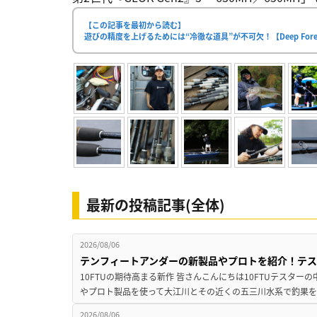
【この記事を最初から読む】
遊びの精度を上げるためには“冷徹な道具”が不可欠！【Deep Fore
最新の投稿記事(全体)
2026/08/06
テンフィートアンダーの新製品やプロトを紹介！テ
10FTUの期待高まる新作 皆さんこんにちは10FTUテスターの
やプロト製品を使って大江川とその近くの五三川水系で釣果を
2026/08/06