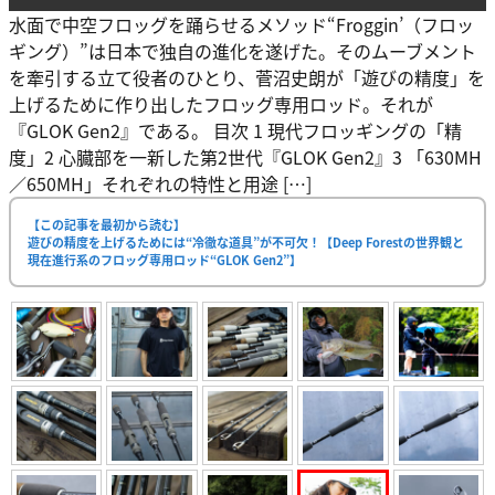
水面で中空フロッグを踊らせるメソッド“Froggin’（フロッ
ギング）”は日本で独自の進化を遂げた。そのムーブメント
を牽引する立て役者のひとり、菅沼史朗が「遊びの精度」を
上げるために作り出したフロッグ専用ロッド。それが
『GLOK Gen2』である。 目次 1 現代フロッギングの「精
度」2 心臓部を一新した第2世代『GLOK Gen2』3 「630MH
／650MH」それぞれの特性と用途 […]
【この記事を最初から読む】
遊びの精度を上げるためには“冷徹な道具”が不可欠！【Deep Forestの世界観と
現在進行系のフロッグ専用ロッド“GLOK Gen2”】