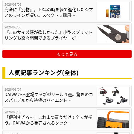
2026/08/06
完全に『別物』。10年の時を経て進化したシマ
ノのラインが凄い。スペクトラ採用…
2026/08/06
『このサイズ感が欲しかった』小型スプリット
リングも楽々開閉できるプライヤーが…
もっと見る
人気記事ランキング(全体)
2026/08/04
DAIWAから登場する新型リール４選。驚きのコ
スパモデルから待望のハイエンド…
2026/08/03
「便利すぎる…」これ１つ買うだけで全てが揃
う。DAIWAから発売されるタック…