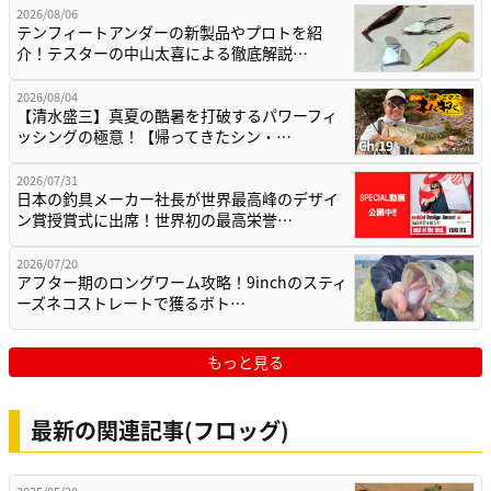
2026/08/06
テンフィートアンダーの新製品やプロトを紹
介！テスターの中山太喜による徹底解説…
2026/08/04
【清水盛三】真夏の酷暑を打破するパワーフィ
ッシングの極意！【帰ってきたシン・…
2026/07/31
日本の釣具メーカー社長が世界最高峰のデザイ
ン賞授賞式に出席！世界初の最高栄誉…
2026/07/20
アフター期のロングワーム攻略！9inchのスティ
ーズネコストレートで獲るボト…
もっと見る
最新の関連記事(フロッグ)