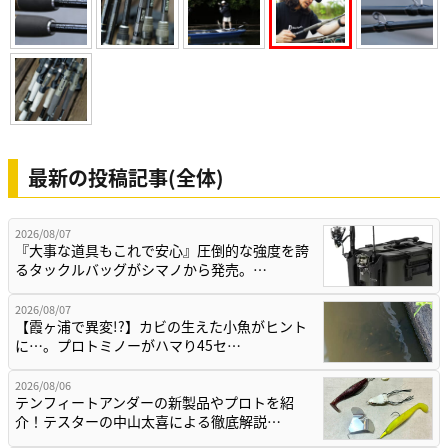
最新の投稿記事(全体)
2026/08/07
『大事な道具もこれで安心』圧倒的な強度を誇
るタックルバッグがシマノから発売。…
2026/08/07
【霞ヶ浦で異変!?】カビの生えた小魚がヒント
に…。プロトミノーがハマり45セ…
2026/08/06
テンフィートアンダーの新製品やプロトを紹
介！テスターの中山太喜による徹底解説…