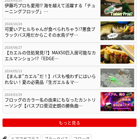
2025/05/20
伊藤巧プロも愛用⁉ 海を越えて活躍する「チュ
ーニングフロッグ」…
2024/10/24
可愛いアヒルちゃんが食べられちゃう!?悪食ブ
ラックバス用だからこその水鳥デザ…
2024/08/27
【カエルの住処発見!?】MAX50匹入居可能なカ
エルマンション!?『EDGE…
2024/05/13
【まんま“カエル”だ！】バスも喰わずにはいら
れない！夏の必需品『生ガエル＆マ…
2024/03/29
フロッグのカラー名の由来にもなったカントリ
ーソング【バスプロ菅沼史朗の勝負曲…
もっと見る
ルアマガプラス
ブラックバス
フロッグ