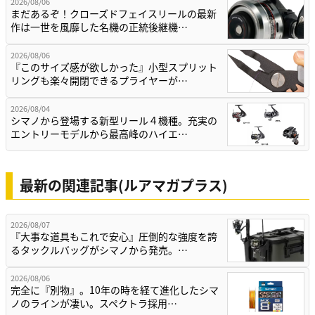
2026/08/06
まだあるぞ！クローズドフェイスリールの最新
作は一世を風靡した名機の正統後継機…
2026/08/06
『このサイズ感が欲しかった』小型スプリット
リングも楽々開閉できるプライヤーが…
2026/08/04
シマノから登場する新型リール４機種。充実の
エントリーモデルから最高峰のハイエ…
最新の関連記事(ルアマガプラス)
2026/08/07
『大事な道具もこれで安心』圧倒的な強度を誇
るタックルバッグがシマノから発売。…
2026/08/06
完全に『別物』。10年の時を経て進化したシマ
ノのラインが凄い。スペクトラ採用…