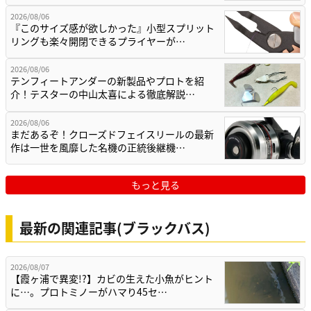
2026/08/06
『このサイズ感が欲しかった』小型スプリット
リングも楽々開閉できるプライヤーが…
2026/08/06
テンフィートアンダーの新製品やプロトを紹
介！テスターの中山太喜による徹底解説…
2026/08/06
まだあるぞ！クローズドフェイスリールの最新
作は一世を風靡した名機の正統後継機…
もっと見る
最新の関連記事(ブラックバス)
2026/08/07
【霞ヶ浦で異変!?】カビの生えた小魚がヒント
に…。プロトミノーがハマり45セ…