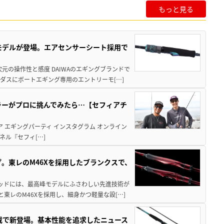
もっと見る
強モデルが登場。エアセンサーシート採用で
元の操作性と感度 DAIWAのエギングブランドで
ダスにボートエギング専用のエントリーモ[…]
ラーがプロに挑んでみたら…【セフィアチ
ア エギングパーティ インスタグラム オンライン
ネル『セフィ[…]
。東レのM46Xを採用したブランクスで、
テッドには、最高峰モデルにふさわしい先進技術が
東レのM46Xを採用し、細身かつ軽量な設[…]
搭載で新登場。基本性能を追求したニュース