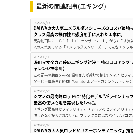
最新の関連記事(エギング)
2026/07/17
DAIWAの大人気エメラルダスシリーズのコスパ最
クラス最高の操作性と感度を手に入れた１本に。
実釣動画はこちら↑↑ 「エアセンサーシート」がもたらす異次
人気を集めている「エメラルダスシリーズ」。そんなエメラル
2026/06/30
湯川マサタカと夢のエギング対決！ 強豪ロコアング
ャレンジ神奈川】
この記事の動画をみる! 湯川さんが敵地で挑む! シマノ セフィ
ダービー優勝者と勝負! YouTube ルアーマガジンソルトチャン
2026/06/29
シマノの最高峰ロッドに“特化モデル”がラインナップ
最高の使い心地を実現した1本に。
エギング最高峰セフィアリミテッド シマノのセフィア リミ
惜しみなく投入されている。ブランクスにはスパイラルXコアと
2026/06/10
DAIWAの大人気ロッドが「カーボンモノコック」