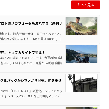
もっと見る
プロトのメガフォーゼも激ハマり【週刊サ
勝也です。 旧吉野川→大江、五三→イベントと、
釣行を楽しみました！ 6月の霞は1年で1[…]
健在、トップ＆サイトで狙え！
ちは！河口湖ガイドのトミーです。今週の河口湖
を留守にしていましたので、今週からの河口湖情
ックルバッグがシマノから発売。何を乗せ
された「ロッドレスト」の進化。 シマノのバッ
ド）」シリーズから、さらなる実戦的アップデー