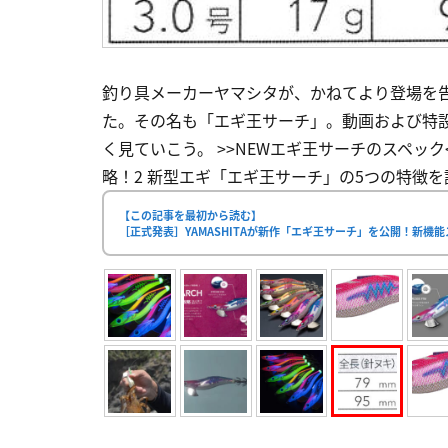
釣り具メーカーヤマシタが、かねてより登場を
た。その名も「エギ王サーチ」。動画および特
く見ていこう。 >>NEWエギ王サーチのスペック
略！2 新型エギ「エギ王サーチ」の5つの特徴を詳
【この記事を最初から読む】
［正式発表］YAMASHITAが新作「エギ王サーチ」を公開！新機