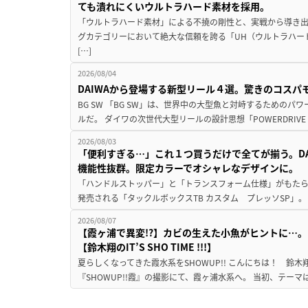
ても潰れにくいウルトラハード素材を採用。
「ウルトラハード素材」による不撓の剛性と、実戦から導き出
グカテゴリーにおいて絶大な信頼を誇る「UH（ウルトラハー
[…]
2026/08/04
DAIWAから登場する新型リール４選。驚きのコス
BG SW 「BG SW」は、世界中の大型魚と対峙するための
ルだ。 ダイワの次世代大型リールの設計思想「POWERDRIVE D
2026/08/03
「便利すぎる…」これ１つ買うだけで全てが揃う。D
機能性抜群。限定カラーでオシャレなデザインに。
「ハンドルストッパー」と「トランスフォーム仕様」がもたらす
発売される「タックルボックスTB カスタム プレッソSP」。
2026/08/07
【霞ヶ浦で異変!?】カビの生えた小魚がヒントに…。
【鈴木翔のIT’S SHO TIME !!!】
夏らしくなってきた霞水系をSHOWUP!! こんにちは！ 鈴木翔です。
『SHOWUP!!霞』の撮影にて、霞ヶ浦水系へ。 当初、テーマ