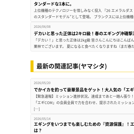
タンダードな1本に。
上位機種のテクノロジーを惜しみなく投入 『26 エメラルダス 
のスタンダードモデル”として登場。 ブランクスには上位機種
2026/06/08
デカいと思った正体は2キロ級！春のエギング沖磯撃
「デカい！」と思った正体は2kg級 皆さんこんにちはこんば
栗林でございます。 夏になると食べたくなりますね（まだ春だ
最新の関連記事(ヤマシタ)
2026/05/20
でかイカを釣って豪華景品をゲット！大人気の「エギ
【緊急速報】ミッション進捗状況。達成まであと一踏ん張り！
「エギCOM」の会員全員で力を合わせ、提示されたミッショ
[…]
2026/05/14
エギングをいつまでも楽しむための『資源保護』！
は？