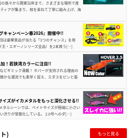
南の島々から関東沿岸まで、さまざまな場所で産
ティアが集まり、枝を束ねて丁寧に組み上げ、海
キャンペーン春2026』開催中!!
今回は豪華景品が当たる「3つのチャンス」を用
ギ王・エギーノシリーズ全品）を2本買う[…]
加！若狭湾カラーに注目!!
などギミック満載！ ホバーが支持される理由の
が微かな潮流でも素早く捉え、エダスをピンと張
サイズがイカメタルをもっと深化させる!!
カメタルシーンでは、ベイトサイズが極端に小さい
りが常態化している。 2.0号へのダ[…]
ト)
もっと見る