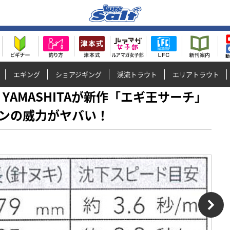
エギング
ショアジギング
渓流トラウト
エリアトラウト
表］YAMASHITAが新作「エギ王サーチ」
ンの威力がヤバい！