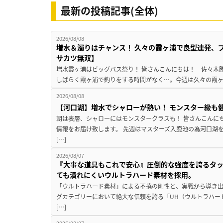
最新の投稿記事(全体)
2026/08/08
増水＆濁りはチャンス！ 久々の霞ヶ浦で良型連発、
サカツ無双】
増水霞ヶ浦はビッグバス祭り！ 皆さんこんにちは！ 佐々木
しばらく霞ヶ浦で釣りをする時間がなく…。今週は久々の霞ヶ浦
2026/08/08
【河口湖】増水でシャローが熱い！ モンスター級も
朝は表層、シャローにはモンスタークラスも！ 皆さんこんに
情報をお届け致します。 先週はマスターズ入鹿池の為河口湖
[…]
2026/08/07
『大事な道具もこれで安心』圧倒的な強度を誇るタ
ても潰れにくいウルトラハード素材を採用。
「ウルトラハード素材」による不撓の剛性と、実戦から導き出
グカテゴリーにおいて絶大な信頼を誇る「UH（ウルトラハー
[…]