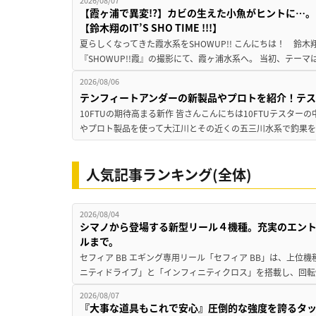
2026/08/07
【霞ヶ浦で異変!?】カビの生えた小魚がヒントに…。
【鈴木翔のIT’S SHO TIME !!!】
夏らしくなってきた霞水系をSHOWUP!! こんにちは！ 鈴木翔です。
『SHOWUP!!霞』の撮影にて、霞ヶ浦水系へ。 当初、テーマ
2026/08/06
テンフィートアンダーの新製品やプロトを紹介！テ
10FTUの期待高まる新作 皆さんこんにちは10FTUテスターの
やプロト製品を使って大江川とその近くの五三川水系で釣果を
人気記事ランキング(全体)
2026/08/04
シマノから登場する新型リール４機種。充実のエン
ルまで。
セフィア BB エギング専用リール「セフィア BB」は、上
ニティドライブ」と「インフィニティクロス」を搭載し、回転
2026/08/07
『大事な道具もこれで安心』圧倒的な強度を誇るタ