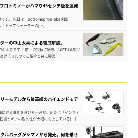
プロトミノーがハマり45センチ級を連発
 先日は、Bottomup YouTube企画
は「トップウォーターの[…]
スターの中山太喜による徹底解説。
中山太喜です！ 前回の投稿に続き、10FTU新製品
あげてきたのでご紹介と共に製品[…]
トリーモデルから最高峰のハイエンドモデ
位機種に迫る進化を遂げた一台だ。新たに「インフィ
性能とギアの耐久性が大幅に向上している[…]
ックルバッグがシマノから発売。何を乗せ