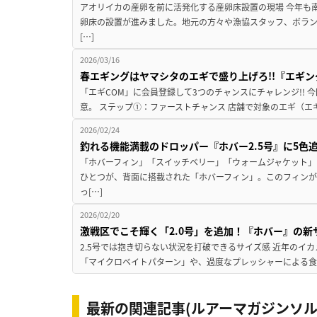
アオリイカの産卵を前に活発化する産卵床設置の現場 今年も
卵床の設置が進みました。地元の方々や漁協スタッフ、ボラン
[…]
2026/03/16
春エギングはヤマシタのエギで盛り上げろ!!『エギング
「エギCOM」に会員登録して3つのチャンスにチャレンジ!! 
意。 ステップ①：ファーストチャンス 店舗で対象のエギ（エ
2026/02/24
釣れる機能満載のドロッパー『ホバー2.5号』に5色追
「ホバーフィン」「スイッチベリー」「ウォームジャケット」
ひとつが、背面に搭載された「ホバーフィン」。このフィン
っ[…]
2026/02/20
激戦区でこそ輝く「2.0号」を追加！『ホバー』の新
2.5号では抱き切らない状況を打破できるサイズ感 近年のイ
「マイクロベイトパターン」や、過度なプレッシャーによる食い渋
最新の関連記事(ルアーマガジンソル