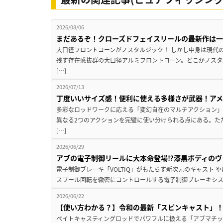
2026/08/06
まだあるぞ！クローズドフェイスリールの最新作は
大口径フロントコーンがノスタルジック！ しかし中身は現代
残す存在感抜群の大口径アルミフロントコーン。どこかノスタ
[…]
2026/07/13
丁度いいサイズ感！便利に使える多様さが武器！ア
多彩なロッドワークに応える「変幻自在のマルチアクション」
異なる2つのアクションを完璧に使い分けられる点にある。た
[…]
2026/06/29
アブの電子制御リールに大本命登場⁉漆黒ボディのヴォ
電子制御ブレーキ「VOLTIQ」がもたらす新次元のキャスト
スプール回転を緻密にコントロールする電子制御ブレーキシステム「
2026/06/22
【使い方わかる？】令和の最新「スピンキャスト」
ベイトキャスティングロッドでパワフルに扱える「アブマチック 1