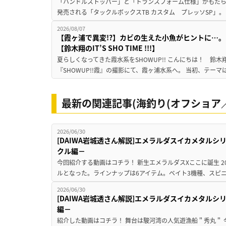
「ハンドルストッパー」と「トランスフォーム仕様」がもたらす
発売される「タックルボックスTB カスタム プレッソSP」。
2026/08/07
【霞ヶ浦で異変!?】カビの生えた小魚がヒントに…。
【鈴木翔のIT’S SHO TIME !!!】
夏らしくなってきた霞水系をSHOWUP!! こんにちは！ 鈴木翔です。
『SHOWUP!!霞』の撮影にて、霞ヶ浦水系へ。 当初、テーマ
最新の関連記事(海釣り(オフショア／
2026/06/30
[DAIWA岩城透さん解説]エメラルダスイカメタル
クル編－
今回紹介する動画はコチラ！ 新生エメラルダスXここに誕生 2026
ルとなった。ラインナップは6アイテム。ベイト3機種、スピニン
2026/06/30
[DAIWA岩城透さん解説]エメラルダスイカメタル
編－
紹介した動画はコチラ！ 舞台は駿河湾の人気遊漁船＂秀丸＂