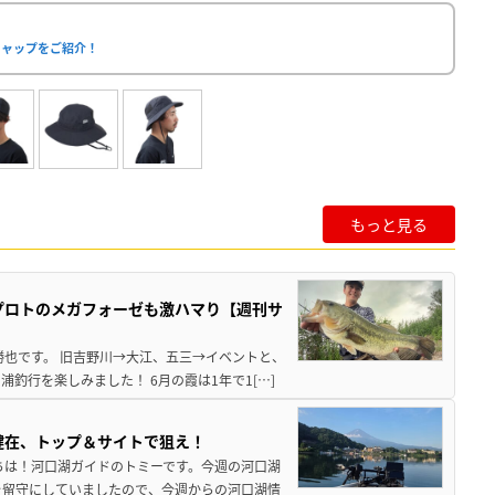
キャップをご紹介！
もっと見る
プロトのメガフォーゼも激ハマり【週刊サ
勝也です。 旧吉野川→大江、五三→イベントと、
釣行を楽しみました！ 6月の霞は1年で1[…]
健在、トップ＆サイトで狙え！
ちは！河口湖ガイドのトミーです。今週の河口湖
を留守にしていましたので、今週からの河口湖情