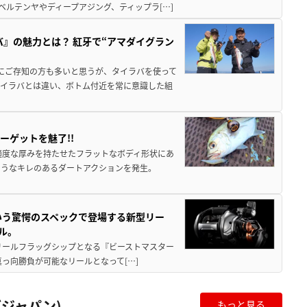
ベルテンヤやディープアジング、ティップラ[…]
バ』の魅力とは？ 紅牙で“アマダイグラン
既にご存知の方も多いと思うが、タイラバを使って
タイラバとは違い、ボトム付近を常に意識した組
ーゲットを魅了!!
適度な厚みを持たせたフラットなボディ形状にあ
ようなキレのあるダートアクションを発生。
いう驚愕のスペックで登場する新型リー
ル。
動リールフラッグシップとなる『ビーストマスター
真っ向勝負が可能なリールとなって[…]
ジャパン)
もっと見る