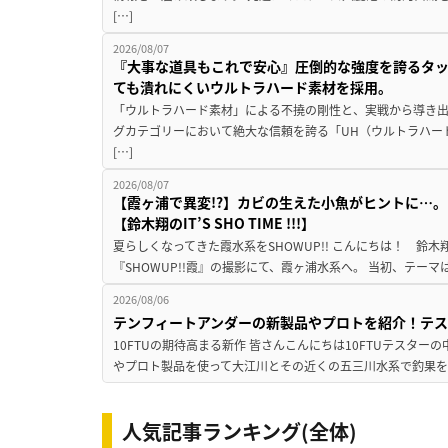
[…]
2026/08/07
『大事な道具もこれで安心』圧倒的な強度を誇るタ
ても潰れにくいウルトラハード素材を採用。
「ウルトラハード素材」による不撓の剛性と、実戦から導き出
グカテゴリーにおいて絶大な信頼を誇る「UH（ウルトラハー
[…]
2026/08/07
【霞ヶ浦で異変!?】カビの生えた小魚がヒントに…。
【鈴木翔のIT’S SHO TIME !!!】
夏らしくなってきた霞水系をSHOWUP!! こんにちは！ 鈴木翔です。
『SHOWUP!!霞』の撮影にて、霞ヶ浦水系へ。 当初、テーマ
2026/08/06
テンフィートアンダーの新製品やプロトを紹介！テ
10FTUの期待高まる新作 皆さんこんにちは10FTUテスターの
やプロト製品を使って大江川とその近くの五三川水系で釣果を
人気記事ランキング(全体)