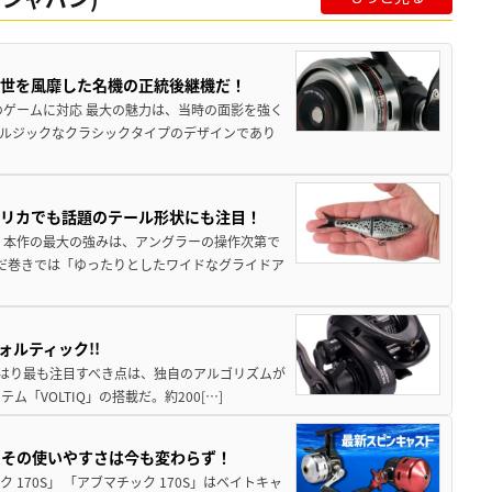
一世を風靡した名機の正統後継機だ！
のゲームに対応 最大の魅力は、当時の面影を強く
ルジックなクラシックタイプのデザインであり
メリカでも話題のテール形状にも注目！
 本作の最大の強みは、アングラーの操作次第で
だ巻きでは「ゆったりとしたワイドなグライドア
ルティック!!
 やはり最も注目すべき点は、独自のアルゴリズムが
VOLTIQ」の搭載だ。約200[…]
！その使いやすさは今も変わらず！
70S」 「アブマチック 170S」はベイトキャ