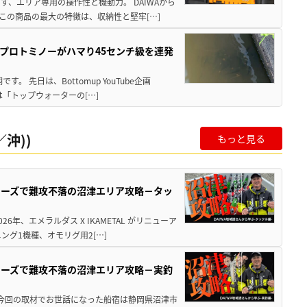
、エリア専用の操作性と機動力。 DAIWAから
この商品の最大の特徴は、収納性と堅牢[…]
プロトミノーがハマり45センチ級を連発
 先日は、Bottomup YouTube企画
は「トップウォーターの[…]
沖))
もっと見る
シリーズで難攻不落の沼津エリア攻略－タッ
年、エメラルダス X IKAMETAL がリニューア
グ1機種、オモリグ用2[…]
シリーズで難攻不落の沼津エリア攻略－実釣
 今回の取材でお世話になった船宿は静岡県沼津市