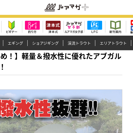
エギング
ショアジギング
渓流トラウト
エリアトラウト
おすすめ！】軽量＆撥水性に優れたアブガル
！