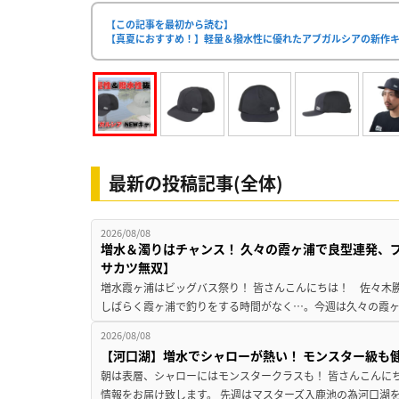
【この記事を最初から読む】
【真夏におすすめ！】軽量＆撥水性に優れたアブガルシアの新作
最新の投稿記事(全体)
2026/08/08
増水＆濁りはチャンス！ 久々の霞ヶ浦で良型連発、
サカツ無双】
増水霞ヶ浦はビッグバス祭り！ 皆さんこんにちは！ 佐々木
しばらく霞ヶ浦で釣りをする時間がなく…。今週は久々の霞ヶ浦
2026/08/08
【河口湖】増水でシャローが熱い！ モンスター級も
朝は表層、シャローにはモンスタークラスも！ 皆さんこんに
情報をお届け致します。 先週はマスターズ入鹿池の為河口湖