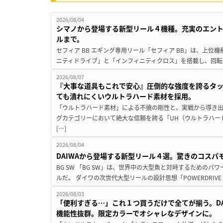
2026/08/04
シマノから登場する新型リール４機種。充実のエン
ルまで。
セフィア BB エギング専用リール「セフィア BB」は、上
ニティドライブ」と「インフィニティクロス」を搭載し、回転
2026/08/07
『大事な道具もこれで安心』圧倒的な強度を誇るタ
ても潰れにくいウルトラハード素材を採用。
「ウルトラハード素材」による不撓の剛性と、実戦から導き出
グカテゴリーにおいて絶大な信頼を誇る「UH（ウルトラハー
[…]
2026/08/04
DAIWAから登場する新型リール４選。驚きのコス
BG SW 「BG SW」は、世界中の大型魚と対峙するための
ルだ。 ダイワの次世代大型リールの設計思想「POWERDRIVE D
2026/08/03
「便利すぎる…」これ１つ買うだけで全てが揃う。D
機能性抜群。限定カラーでオシャレなデザインに。