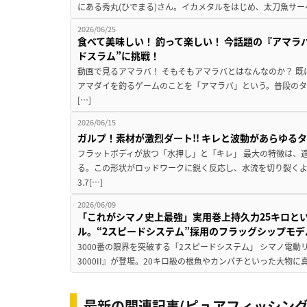
にある秀丸(ひでまる)さん。イカメタルをはじめ、太刀魚サー
2026/06/25
食べて美味しい！ 釣って楽しい！ 今話題の『アマラ
ドスラム”に挑戦！
動画で見るアマラバ！ そもそもアマラバとはなんなのか？ 
アマダイを釣るゲームのことを「アマラバ」という。普段の
[…]
2026/06/15
ガルプ！素材が激烈ダート!! キレと波動があらゆるタ
フラットボディが放つ「水押し」と「キレ」 最大の特徴は、
る。この形状がロッドワークに鋭く反応し、水流を切り裂く
3.7[…]
2026/06/09
「これがシマノ史上最強」実用巻上持久力25キロと
ル。“2スピードシステム”採用のフラッグシップモデ
3000番の限界を突破する「2スピードシステム」 シマノ電
3000II』が登場。20キロ級の根魚やカンパチといった大物に
最新の関連記事(ピュアフィッシング