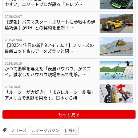
やすい」エリートプロが語る『トレブ…
2026/02/07
【速報】バスマスター・エリートに参戦中の伊
藤巧選手がDHLとの契約を更新！ …
2025/02/04
【2025年注目の新作9アイテム！】ノリーズの
最新ロッド＆ルアーをズラッと紹…
2024/10/19
かつて衝撃を与えた「表層バウバウ」がスゴ
イ。減水したバウバウ現場をみて衝撃。…
2024/10/07
「ルーシーが大好き」「まさにルーシー劇場」
アメリカで念願を果たす。日本から持…
もっと見る
ノリーズ
ルアーマガジン
伊藤巧