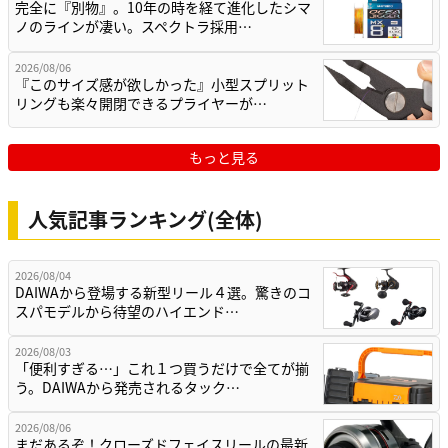
完全に『別物』。10年の時を経て進化したシマ
ノのラインが凄い。スペクトラ採用…
2026/08/06
『このサイズ感が欲しかった』小型スプリット
リングも楽々開閉できるプライヤーが…
もっと見る
人気記事ランキング(全体)
2026/08/04
DAIWAから登場する新型リール４選。驚きのコ
スパモデルから待望のハイエンド…
2026/08/03
「便利すぎる…」これ１つ買うだけで全てが揃
う。DAIWAから発売されるタック…
2026/08/06
まだあるぞ！クローズドフェイスリールの最新