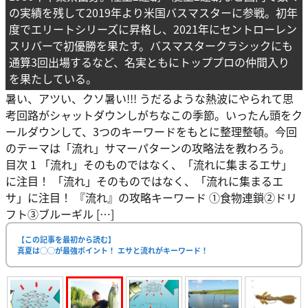
の実績を残して2019年より米国バスマスターに参戦。初年
度でエリートシリーズに昇格し、2021年にセントローレン
スリバーで初優勝を果たす。バスマスタークラシックにも
通算3回出場するなど、名実ともにトッププロの仲間入り
を果たしている。
暑い、アツい、クソ暑い!!! うだるような熱波にやられて思
考回路がシャットダウンしがちなこの季節。いったん頭をク
ールダウンして、3つのキーワードをもとに整理整頓。今回
のテーマは「流れ」サマーパターンの攻略法を教わろう。
目次 1 「流れ」そのものではなく、「流れに集まるエサ」
に注目！ 「流れ」そのものではなく、「流れに集まるエ
サ」に注目！ 『流れ』の攻略キーワード ①食物連鎖②ドリ
フト③ブルーギル […]
【この記事を最初から読む】
真夏は◯◯が最強ポイント！ エサと流れがキーワード！