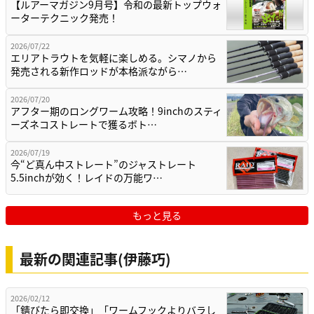
【ルアーマガジン9月号】令和の最新トップウォ
ーターテクニック発売！
2026/07/22
エリアトラウトを気軽に楽しめる。シマノから
発売される新作ロッドが本格派ながら…
2026/07/20
アフター期のロングワーム攻略！9inchのスティ
ーズネコストレートで獲るボト…
2026/07/19
今“ど真ん中ストレート”のジャストレート
5.5inchが効く！レイドの万能ワ…
もっと見る
最新の関連記事(伊藤巧)
2026/02/12
「錆びたら即交換」「ワームフックよりバラし