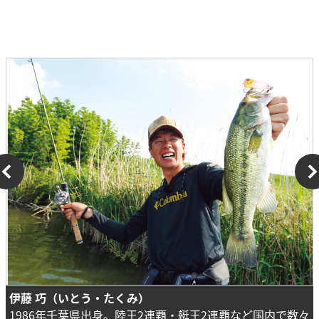
伊藤 巧（いとう・たくみ）
1986年千葉県出身。陸王2連覇・艇王2連覇など国内で数々