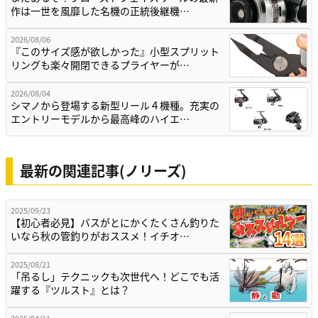
作は一世を風靡した名機の正統後継機…
2026/08/06
『このサイズ感が欲しかった』小型スプリット
リングも楽々開閉できるプライヤーが…
2026/08/04
シマノから登場する新型リール４機種。充実の
エントリーモデルから最高峰のハイエ…
最新の関連記事(ノリーズ)
2025/09/23
【初心者必見】バスがとにかくたくさん釣りた
いなら秋の管釣りがおススメ！イチオ…
2025/08/21
「吊るし」テクニックも次世代へ！どこでも活
躍する『ツルスト』とは？