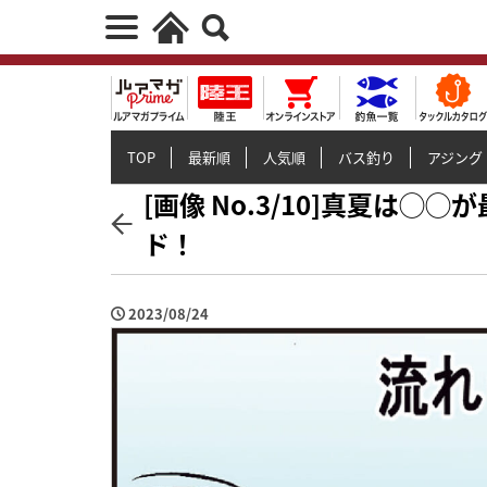
TOP
最新順
人気順
バス釣り
アジング
[画像 No.3/10]真夏は
ド！
2023/08/24