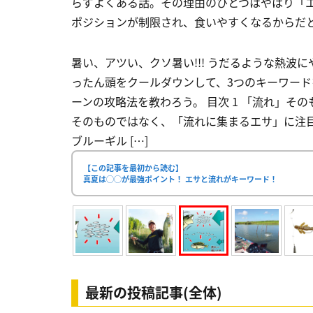
らずよくある話。その理由のひとつはやはり「
ポジションが制限され、食いやすくなるからだ
暑い、アツい、クソ暑い!!! うだるような熱
ったん頭をクールダウンして、3つのキーワー
ーンの攻略法を教わろう。 目次 1 「流れ」そ
そのものではなく、「流れに集まるエサ」に注目
ブルーギル […]
【この記事を最初から読む】
真夏は◯◯が最強ポイント！ エサと流れがキーワード！
最新の投稿記事(全体)