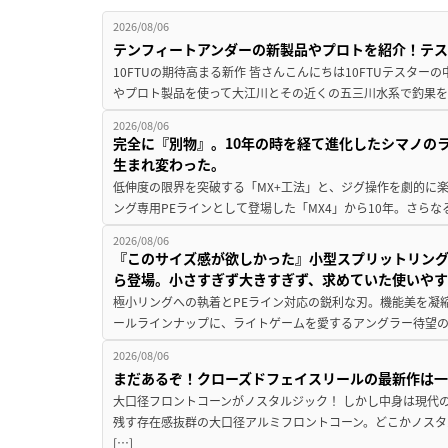
2026/08/06
テンフィートアンダーの新製品やプロトを紹介！テ
10FTUの期待高まる新作 皆さんこんにちは10FTUテスターの
やプロト製品を使って大江川とその近くの五三川水系で釣果を
2026/08/06
完全に『別物』。10年の時を経て進化したシマノの
生まれ変わった。
低伸度の限界を突破する「MX+工法」と、ジグ操作を劇的に
ング専用PEラインとして登場した「MX4」から10年。さらなる
2026/08/06
『このサイズ感が欲しかった』小型スプリットリン
ら登場。小さすぎず大きすぎず、求めていた使いや
極小リングへの執着とPEライン対応の鋭利な刃。機能美を凝
ールラインナップに、ライトゲームを愛するアングラー待望の新作『
2026/08/06
まだあるぞ！クローズドフェイスリールの最新作は
大口径フロントコーンがノスタルジック！ しかし中身は現代
残す存在感抜群の大口径アルミフロントコーン。どこかノスタ
[…]