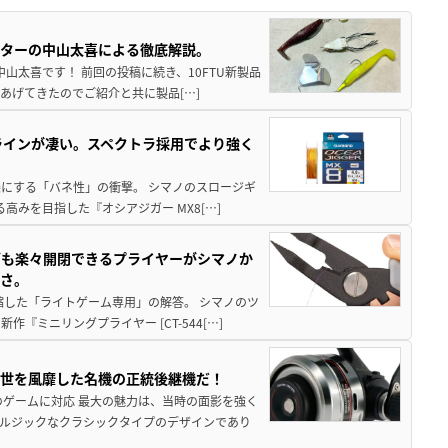
スターの中山太喜による徹底解説。
中山太喜です！ 前回の投稿に続き、10FTU新製品
あげてきたのでご紹介と共に製品[…]
ラインが凄い。スペクトラ採用でより強く
楽にする「バネ性」の衝撃。 シマノのスロージギ
高みを目指した『オシアジガー MX8[…]
グも楽々開閉できるプライヤーがシマノか
すさ。
縮した「ライトゲーム専用」の解答。 シマノのツ
ミニリングプライヤー [CT-544[…]
一世を風靡した名機の正統後継機だ！
のゲームに対応 最大の魅力は、当時の面影を強く
ルジックなクラシックタイプのデザインであり