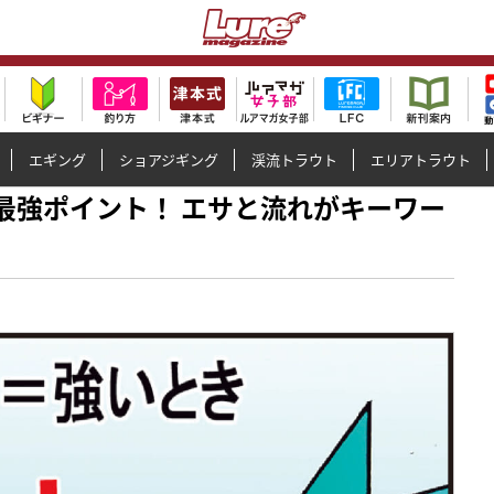
エギング
ショアジギング
渓流トラウト
エリアトラウト
◯◯が最強ポイント！ エサと流れがキーワー