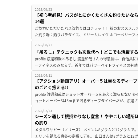
2025/09/23
【初心者必見】バスがとにかくたくさん釣りたいな
14選
ご協力いただいたバス管釣りはコチラッ！！ 秋のおススメルア
た釣り場：釣りパラダイス、ドリームレイク ホローベリーフィン
2025/08/21
「吊るし」テクニックも次世代へ！どこでも活躍す
profile 渡邊和哉×吊るし 渡邊和哉さんの得意技は、自他
ーフィネスのみならず、近年ではパワーベイトフィネスの有効
2025/04/11
【アクション動画アリ】オーバー５は単なるディープ
のごとく扱える!!
profile 渡邊和哉はショットオーバー５をあえて潜らせない
ョットオーバー5は5mまで潜るディープダイバーだが、渡邊さ
2025/02/23
シーズン通して根掛かりなし宣言！ ややこしい場所
の釣り
メタルワサビー（ノリーズ） メインは8グラムと12グラムで
エリアを誘える真冬の定番モデル。 山口さんは8グラムと12