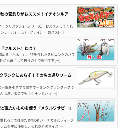
ら秋の管釣りがおススメ！イチオシルアー
ー クリスタルS（ノリーズ） おススメしてくれ
テール3in（バークレイ） おスス[…]
る『ツルスト』とは？
共に認める「吊るし」。PEを介したスピニングのパワ
性にも着目して自らの手で専用竿を[…]
クランクにあらず！その名の通りワーム
 冬の一撃を引きずり出すワーミングクランクテク シ
んは浅い水深でもよく使うという[…]
ほど重たいものを使う『メタルワサビー』
。慣れるまでは重ためでOK バーチカルにディープ
グラムを主に使用し、それ以外のサイズ[…]