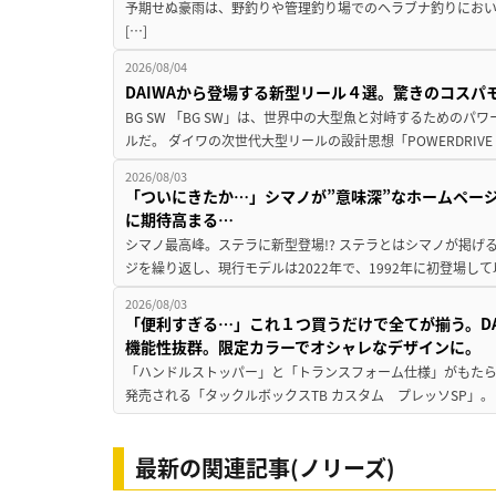
予期せぬ豪雨は、野釣りや管理釣り場でのヘラブナ釣りにお
[…]
2026/08/04
DAIWAから登場する新型リール４選。驚きのコス
BG SW 「BG SW」は、世界中の大型魚と対峙するための
ルだ。 ダイワの次世代大型リールの設計思想「POWERDRIVE D
2026/08/03
「ついにきたか…」シマノが”意味深”なホームペー
に期待高まる…
シマノ最高峰。ステラに新型登場!? ステラとはシマノが掲げ
ジを繰り返し、現行モデルは2022年で、1992年に初登場し
2026/08/03
「便利すぎる…」これ１つ買うだけで全てが揃う。D
機能性抜群。限定カラーでオシャレなデザインに。
「ハンドルストッパー」と「トランスフォーム仕様」がもたらす
発売される「タックルボックスTB カスタム プレッソSP」。
最新の関連記事(ノリーズ)