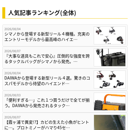
人気記事ランキング(全体)
2026/08/04
シマノから登場する新型リール４機種。充実の
エントリーモデルから最高峰のハイエ…
2026/08/07
『大事な道具もこれで安心』圧倒的な強度を誇
るタックルバッグがシマノから発売。…
2026/08/04
DAIWAから登場する新型リール４選。驚きのコ
スパモデルから待望のハイエンド…
2026/08/03
「便利すぎる…」これ１つ買うだけで全てが揃
う。DAIWAから発売されるタック…
2026/08/07
【霞ヶ浦で異変!?】カビの生えた小魚がヒント
に…。プロトミノーがハマり45セ…