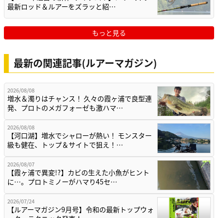
最新ロッド＆ルアーをズラッと紹…
もっと見る
最新の関連記事(ルアーマガジン)
2026/08/08
増水＆濁りはチャンス！ 久々の霞ヶ浦で良型連
発、プロトのメガフォーゼも激ハマ…
2026/08/08
【河口湖】増水でシャローが熱い！ モンスター
級も健在、トップ＆サイトで狙え！…
2026/08/07
【霞ヶ浦で異変!?】カビの生えた小魚がヒント
に…。プロトミノーがハマり45セ…
2026/07/24
【ルアーマガジン9月号】令和の最新トップウォ