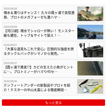
2026/08/08
増水＆濁りはチャンス！ 久々の霞ヶ浦で良型連
発、プロトのメガフォーゼも激ハマ…
2026/08/08
【河口湖】増水でシャローが熱い！ モンスター
級も健在、トップ＆サイトで狙え！…
2026/08/07
『大事な道具もこれで安心』圧倒的な強度を誇
るタックルバッグがシマノから発売。…
2026/08/07
【霞ヶ浦で異変!?】カビの生えた小魚がヒント
に…。プロトミノーがハマり45セ…
2026/08/06
テンフィートアンダーの新製品やプロトを紹
介！テスターの中山太喜による徹底解説…
もっと見る