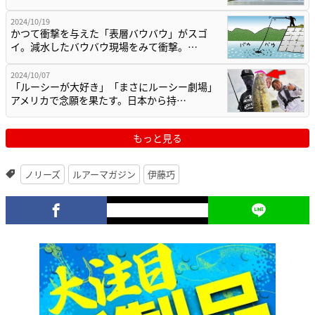
2024/10/19
かつて衝撃を与えた「表層バウバウ」がスゴ
イ。減水したバウバウ現場をみて衝撃。…
2024/10/07
「ルーシーが大好き」「まさにルーシー劇場」
アメリカで念願を果たす。日本から持…
もっと見る
ノリーズ
ルアーマガジン
伊藤巧