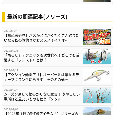
最新の関連記事(ノリーズ)
2025/09/23
【初心者必見】バスがとにかくたくさん釣りた
いなら秋の管釣りがおススメ！イチオ…
2025/08/21
「吊るし」テクニックも次世代へ！どこでも活
躍する『ツルスト』とは？
2025/04/11
【アクション動画アリ】オーバー５は単なるデ
ィープクランクにあらず！その名の通…
2025/02/23
シーズン通して根掛かりなし宣言！ ややこしい
場所ほど重たいものを使う『メタル…
2025/02/04
【2025年注目の新作9アイテム！】ノリーズの