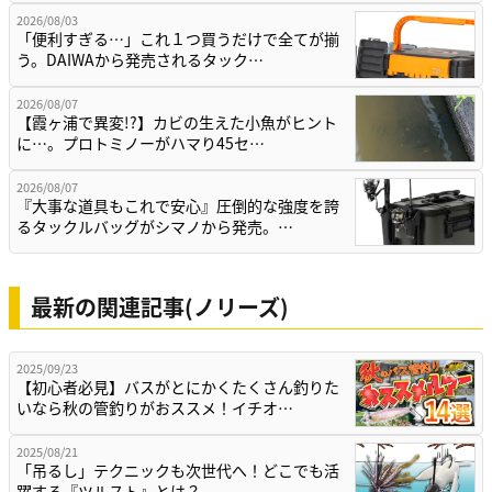
2026/08/03
「便利すぎる…」これ１つ買うだけで全てが揃
う。DAIWAから発売されるタック…
2026/08/07
【霞ヶ浦で異変!?】カビの生えた小魚がヒント
に…。プロトミノーがハマり45セ…
2026/08/07
『大事な道具もこれで安心』圧倒的な強度を誇
るタックルバッグがシマノから発売。…
最新の関連記事(ノリーズ)
2025/09/23
【初心者必見】バスがとにかくたくさん釣りた
いなら秋の管釣りがおススメ！イチオ…
2025/08/21
「吊るし」テクニックも次世代へ！どこでも活
躍する『ツルスト』とは？