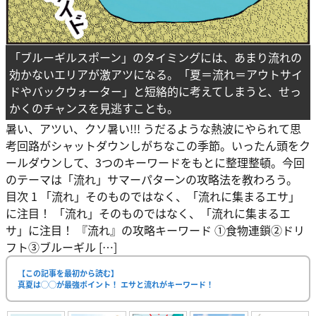
「ブルーギルスポーン」のタイミングには、あまり流れの
効かないエリアが激アツになる。「夏＝流れ＝アウトサイ
ドやバックウォーター」と短絡的に考えてしまうと、せっ
かくのチャンスを見逃すことも。
暑い、アツい、クソ暑い!!! うだるような熱波にやられて思
考回路がシャットダウンしがちなこの季節。いったん頭をク
ールダウンして、3つのキーワードをもとに整理整頓。今回
のテーマは「流れ」サマーパターンの攻略法を教わろう。
目次 1 「流れ」そのものではなく、「流れに集まるエサ」
に注目！ 「流れ」そのものではなく、「流れに集まるエ
サ」に注目！ 『流れ』の攻略キーワード ①食物連鎖②ドリ
フト③ブルーギル […]
【この記事を最初から読む】
真夏は◯◯が最強ポイント！ エサと流れがキーワード！