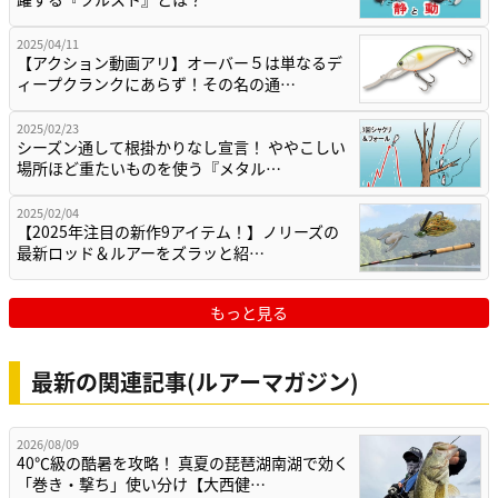
2025/04/11
【アクション動画アリ】オーバー５は単なるデ
ィープクランクにあらず！その名の通…
2025/02/23
シーズン通して根掛かりなし宣言！ ややこしい
場所ほど重たいものを使う『メタル…
2025/02/04
【2025年注目の新作9アイテム！】ノリーズの
最新ロッド＆ルアーをズラッと紹…
もっと見る
最新の関連記事(ルアーマガジン)
2026/08/09
40℃級の酷暑を攻略！ 真夏の琵琶湖南湖で効く
「巻き・撃ち」使い分け【大西健…