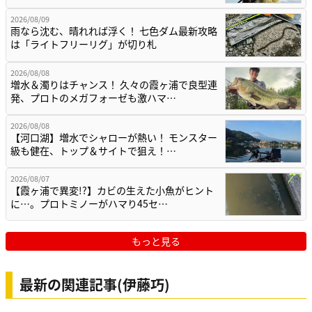
2026/08/09
雨なら沈む、晴れれば浮く！ 七色ダム最新攻略
は「ライトフリーリグ」が切り札
2026/08/08
増水＆濁りはチャンス！ 久々の霞ヶ浦で良型連
発、プロトのメガフォーゼも激ハマ…
2026/08/08
【河口湖】増水でシャローが熱い！ モンスター
級も健在、トップ＆サイトで狙え！…
2026/08/07
【霞ヶ浦で異変!?】カビの生えた小魚がヒント
に…。プロトミノーがハマり45セ…
もっと見る
最新の関連記事(伊藤巧)