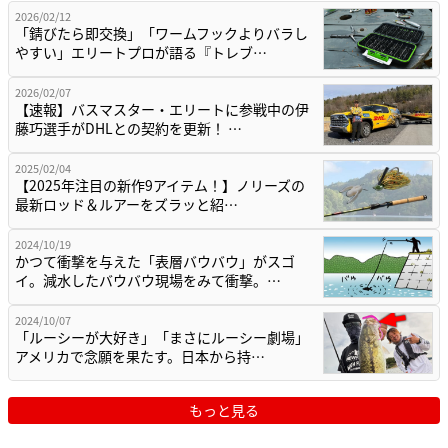
2026/02/12
「錆びたら即交換」「ワームフックよりバラし
やすい」エリートプロが語る『トレブ…
2026/02/07
【速報】バスマスター・エリートに参戦中の伊
藤巧選手がDHLとの契約を更新！ …
2025/02/04
【2025年注目の新作9アイテム！】ノリーズの
最新ロッド＆ルアーをズラッと紹…
2024/10/19
かつて衝撃を与えた「表層バウバウ」がスゴ
イ。減水したバウバウ現場をみて衝撃。…
2024/10/07
「ルーシーが大好き」「まさにルーシー劇場」
アメリカで念願を果たす。日本から持…
もっと見る