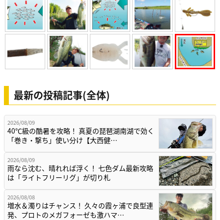
最新の投稿記事(全体)
2026/08/09
40℃級の酷暑を攻略！ 真夏の琵琶湖南湖で効く
「巻き・撃ち」使い分け【大西健…
2026/08/09
雨なら沈む、晴れれば浮く！ 七色ダム最新攻略
は「ライトフリーリグ」が切り札
2026/08/08
増水＆濁りはチャンス！ 久々の霞ヶ浦で良型連
発、プロトのメガフォーゼも激ハマ…