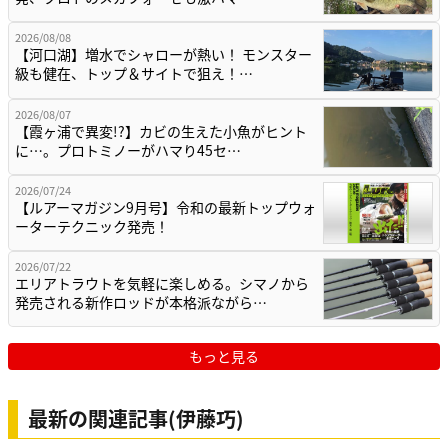
2026/08/08
【河口湖】増水でシャローが熱い！ モンスター
級も健在、トップ＆サイトで狙え！…
2026/08/07
【霞ヶ浦で異変!?】カビの生えた小魚がヒント
に…。プロトミノーがハマり45セ…
2026/07/24
【ルアーマガジン9月号】令和の最新トップウォ
ーターテクニック発売！
2026/07/22
エリアトラウトを気軽に楽しめる。シマノから
発売される新作ロッドが本格派ながら…
もっと見る
最新の関連記事(伊藤巧)