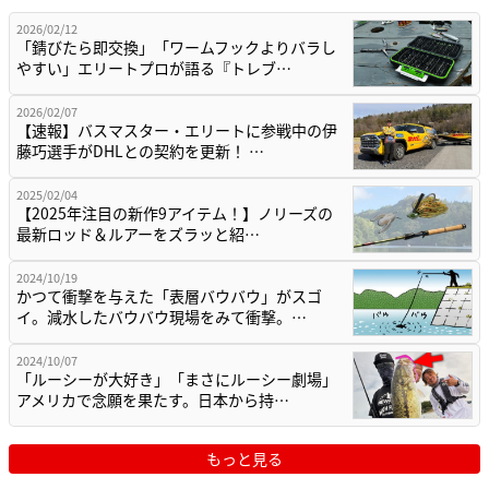
2026/02/12
「錆びたら即交換」「ワームフックよりバラし
やすい」エリートプロが語る『トレブ…
2026/02/07
【速報】バスマスター・エリートに参戦中の伊
藤巧選手がDHLとの契約を更新！ …
2025/02/04
【2025年注目の新作9アイテム！】ノリーズの
最新ロッド＆ルアーをズラッと紹…
2024/10/19
かつて衝撃を与えた「表層バウバウ」がスゴ
イ。減水したバウバウ現場をみて衝撃。…
2024/10/07
「ルーシーが大好き」「まさにルーシー劇場」
アメリカで念願を果たす。日本から持…
もっと見る