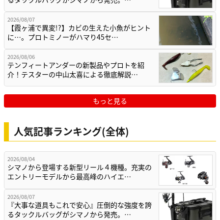
2026/08/07
【霞ヶ浦で異変!?】カビの生えた小魚がヒント
に…。プロトミノーがハマり45セ…
2026/08/06
テンフィートアンダーの新製品やプロトを紹
介！テスターの中山太喜による徹底解説…
もっと見る
人気記事ランキング(全体)
2026/08/04
シマノから登場する新型リール４機種。充実の
エントリーモデルから最高峰のハイエ…
2026/08/07
『大事な道具もこれで安心』圧倒的な強度を誇
るタックルバッグがシマノから発売。…