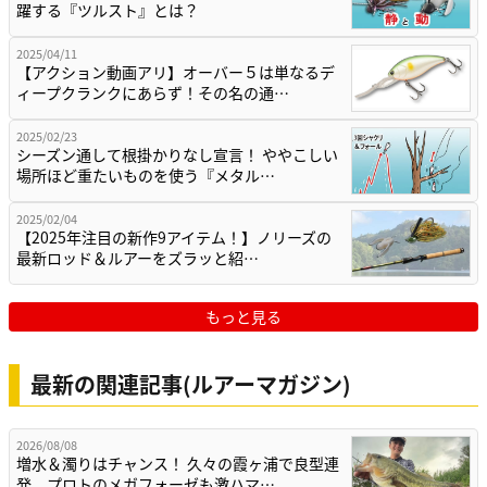
躍する『ツルスト』とは？
2025/04/11
【アクション動画アリ】オーバー５は単なるデ
ィープクランクにあらず！その名の通…
2025/02/23
シーズン通して根掛かりなし宣言！ ややこしい
場所ほど重たいものを使う『メタル…
2025/02/04
【2025年注目の新作9アイテム！】ノリーズの
最新ロッド＆ルアーをズラッと紹…
もっと見る
最新の関連記事(ルアーマガジン)
2026/08/08
増水＆濁りはチャンス！ 久々の霞ヶ浦で良型連
発、プロトのメガフォーゼも激ハマ…