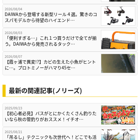
2026/08/04
DAIWAから登場する新型リール４選。驚きのコ
スパモデルから待望のハイエンド…
2026/08/03
「便利すぎる…」これ１つ買うだけで全てが揃
う。DAIWAから発売されるタック…
2026/08/07
【霞ヶ浦で異変!?】カビの生えた小魚がヒント
に…。プロトミノーがハマり45セ…
最新の関連記事(ノリーズ)
2025/09/23
【初心者必見】バスがとにかくたくさん釣りた
いなら秋の管釣りがおススメ！イチオ…
2025/08/21
「吊るし」テクニックも次世代へ！どこでも活