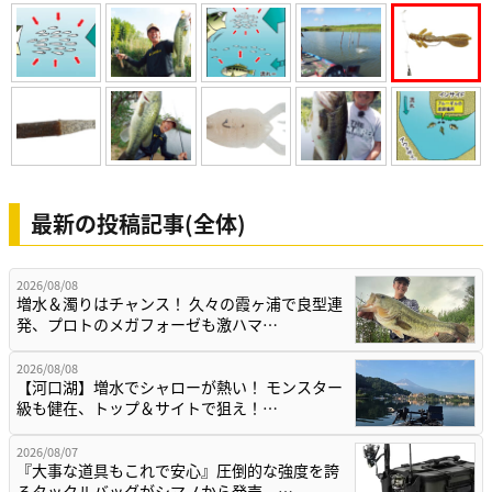
最新の投稿記事(全体)
2026/08/08
増水＆濁りはチャンス！ 久々の霞ヶ浦で良型連
発、プロトのメガフォーゼも激ハマ…
2026/08/08
【河口湖】増水でシャローが熱い！ モンスター
級も健在、トップ＆サイトで狙え！…
2026/08/07
『大事な道具もこれで安心』圧倒的な強度を誇
るタックルバッグがシマノから発売。…