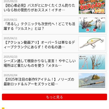
2025/09/23
【初心者必見】バスがとにかくたくさん釣りた
いなら秋の管釣りがおススメ！イチオ…
2025/08/21
「吊るし」テクニックも次世代へ！どこでも活
躍する『ツルスト』とは？
2025/04/11
【アクション動画アリ】オーバー５は単なるデ
ィープクランクにあらず！その名の通…
2025/02/23
シーズン通して根掛かりなし宣言！ ややこしい
場所ほど重たいものを使う『メタル…
2025/02/04
【2025年注目の新作9アイテム！】ノリーズの
最新ロッド＆ルアーをズラッと紹…
もっと見る