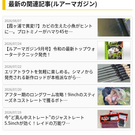
最新の関連記事(ルアーマガジン)
2026/08/07
【霞ヶ浦で異変!?】カビの生えた小魚がヒント
に…。プロトミノーがハマり45セ…
2026/07/24
【ルアーマガジン9月号】令和の最新トップウォ
ーターテクニック発売！
2026/07/22
エリアトラウトを気軽に楽しめる。シマノから
発売される新作ロッドが本格派ながら…
2026/07/20
アフター期のロングワーム攻略！9inchのスティ
ーズネコストレートで獲るボト…
2026/07/19
今“ど真ん中ストレート”のジャストレート
5.5inchが効く！レイドの万能ワ…