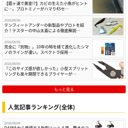
【霞ヶ浦で異変!?】カビの生えた小魚がヒント
に…。プロトミノーがハマり45セ…
2026/08/06
テンフィートアンダーの新製品やプロトを紹
介！テスターの中山太喜による徹底解説…
2026/08/06
完全に『別物』。10年の時を経て進化したシマ
ノのラインが凄い。スペクトラ採用…
2026/08/06
『このサイズ感が欲しかった』小型スプリット
リングも楽々開閉できるプライヤーが…
もっと見る
人気記事ランキング(全体)
2026/08/04
DAIWAから登場する新型リール４選。驚きのコ