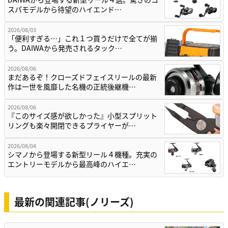
スパモデルから待望のハイエンド…
2026/08/03
「便利すぎる…」これ１つ買うだけで全てが揃
う。DAIWAから発売されるタック…
2026/08/06
まだあるぞ！クローズドフェイスリールの最新
作は一世を風靡した名機の正統後継機…
2026/08/06
『このサイズ感が欲しかった』小型スプリット
リングも楽々開閉できるプライヤーが…
2026/08/04
シマノから登場する新型リール４機種。充実の
エントリーモデルから最高峰のハイエ…
最新の関連記事(ノリーズ)