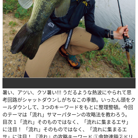
暑い、アツい、クソ暑い!!! うだるような熱波にやられて思
考回路がシャットダウンしがちなこの季節。いったん頭をク
ールダウンして、3つのキーワードをもとに整理整頓。今回
のテーマは「流れ」サマーパターンの攻略法を教わろう。
目次 1 「流れ」そのものではなく、「流れに集まるエサ」
に注目！ 「流れ」そのものではなく、「流れに集まるエ
サ」に注目！ 『流れ』の攻略キーワード ①食物連鎖②ドリ