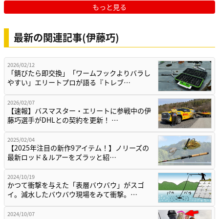
もっと見る
最新の関連記事(伊藤巧)
2026/02/12
「錆びたら即交換」「ワームフックよりバラし
やすい」エリートプロが語る『トレブ…
2026/02/07
【速報】バスマスター・エリートに参戦中の伊
藤巧選手がDHLとの契約を更新！ …
2025/02/04
【2025年注目の新作9アイテム！】ノリーズの
最新ロッド＆ルアーをズラッと紹…
2024/10/19
かつて衝撃を与えた「表層バウバウ」がスゴ
イ。減水したバウバウ現場をみて衝撃。…
2024/10/07