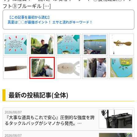
フト③ブルーギル […]
【この記事を最初から読む】
真夏は◯◯が最強ポイント！ エサと流れがキーワード！
最新の投稿記事(全体)
2026/08/07
『大事な道具もこれで安心』圧倒的な強度を誇
るタックルバッグがシマノから発売。…
2026/08/07