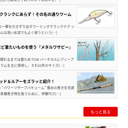
クランクにあらず！その名の通りワーム
 冬の一撃を引きずり出すワーミングクランクテク シ
んは浅い水深でもよく使うという[…]
ほど重たいものを使う『メタルワサビー』
。慣れるまでは重ためでOK バーチカルにディープ
グラムを主に使用し、それ以外のサイズ[…]
ロッド＆ルアーをズラッと紹介！
c “パワーリザーブバキューム” 重めの巻きを完遂
各種巻き物を扱うために、伊藤巧さ[…]
もっと見る