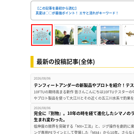
【この記事を最初から読む】
真夏は◯◯が最強ポイント！ エサと流れがキーワード！
最新の投稿記事(全体)
2026/08/06
テンフィートアンダーの新製品やプロトを紹介！テ
10FTUの期待高まる新作 皆さんこんにちは10FTUテスターの
やプロト製品を使って大江川とその近くの五三川水系で釣果を
2026/08/06
完全に『別物』。10年の時を経て進化したシマノの
生まれ変わった。
低伸度の限界を突破する「MX+工法」と、ジグ操作を劇的に
ング専用PEラインとして登場した「MX4」から10年。さらなる