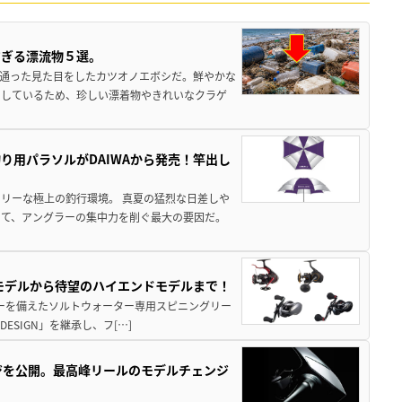
すぎる漂流物５選。
き通った見た目をしたカツオノエボシだ。鮮やかな
をしているため、珍しい漂着物やきれいなクラゲ
り用パラソルがDAIWAから発売！竿出し
リーな極上の釣行環境。 真夏の猛烈な日差しや
いて、アングラーの集中力を削ぐ最大の要因だ。
パモデルから待望のハイエンドモデルまで！
パワーを備えたソルトウォーター専用スピニングリー
ESIGN」を継承し、フ[…]
ジを公開。最高峰リールのモデルチェンジ