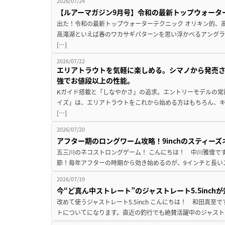
2026/07/24
【ルアーマガジン9月号】令和の最新トップウォータ
出た！令和の最新トップウォーターテクニック オリキン的、
高滝湖といえば春のワカサギパターンを思い浮かべるアングラ
[…]
2026/07/22
エリアトラウトを気軽に楽しめる。シマノから発売
強でお値段以上の性能。
Kガイド搭載と「しなやかさ」の追求。エントリーモデルの常
イズ」は、エリアトラウトをこれから始める方はもちろん、
[…]
2026/07/20
アフター期のロングワーム攻略！9inchのスティー
五三川のネコストロングゲーム！ こんにちは！ 中川雅偉です
節！毎年アフターの時期から効き始めるのが、9インチと長いス
2026/07/19
今“ど真ん中ストレート”のジャストレート5.5inc
改めて使うジャストレート5.5inch こんにちは！ 和田真
トについてになります。直近の釣行でも絶賛活躍中のジャストレート