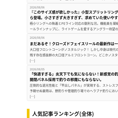
2026/08/06
『このサイズ感が欲しかった』小型スプリットリン
ら登場。小さすぎず大きすぎず、求めていた使いや
極小リングへの執着とPEライン対応の鋭利な刃。機能美を凝
ールラインナップに、ライトゲームを愛するアングラー待望の新作『
2026/08/06
まだあるぞ！クローズドフェイスリールの最新作は
大口径フロントコーンがノスタルジック！ しかし中身は現代
残す存在感抜群の大口径アルミフロントコーン。どこかノスタ
[…]
2026/08/05
「快適すぎる」炎天下でも気にならない！新感覚の釣
開閉パネル採用で釣りの邪魔にもならない。
圧倒的な遮光性能と「竿出しパネル」が実現する、ストレスフ
予期せぬ豪雨は、野釣りや管理釣り場でのヘラブナ釣りにお
[…]
人気記事ランキング(全体)