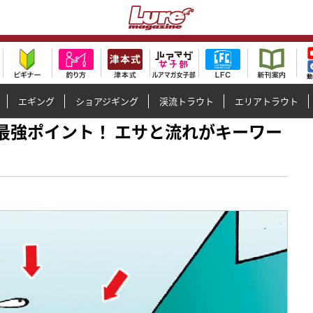
エギング
ショアジギング
渓流トラウト
エリアトラウト
◯◯が最強ポイント！ エサと流れがキーワー