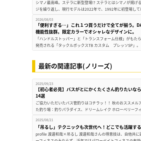
シマノ最高峰。ステラに新型登場!? ステラとはシマノが掲げ
ジを繰り返し、現行モデルは2022年で、1992年に初登場し
2026/08/03
「便利すぎる…」これ１つ買うだけで全てが揃う。D
機能性抜群。限定カラーでオシャレなデザインに。
「ハンドルストッパー」と「トランスフォーム仕様」がもたらす
発売される「タックルボックスTB カスタム プレッソSP」。
最新の関連記事(ノリーズ)
2025/09/23
【初心者必見】バスがとにかくたくさん釣りたいな
14選
ご協力いただいたバス管釣りはコチラッ！！ 秋のおススメルア
た釣り場：釣りパラダイス、ドリームレイク ホローベリーフィン
2025/08/21
「吊るし」テクニックも次世代へ！どこでも活躍す
profile 渡邊和哉×吊るし 渡邊和哉さんの得意技は、自他
ーフィネスのみならず、近年ではパワーベイトフィネスの有効