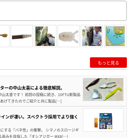
もっと見る
スターの中山太喜による徹底解説。
中山太喜です！ 前回の投稿に続き、10FTU新製品
あげてきたのでご紹介と共に製品[…]
ラインが凄い。スペクトラ採用でより強く
楽にする「バネ性」の衝撃。 シマノのスロージギ
高みを目指した『オシアジガー MX8[…]