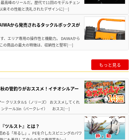
る最高峰のリールだ。歴代で11回のモデルチェン
て以来その性能と洗礼されたデザインに[…]
AIWAから発売されるタックルボックスが
、エリア専用の操作性と機動力。 DAIWAから
この商品の最大の特徴は、収納性と堅牢[…]
もっと見る
ら秋の管釣りがおススメ！イチオシルアー
ー クリスタルS（ノリーズ） おススメしてくれ
テール3in（バークレイ） おスス[…]
る『ツルスト』とは？
共に認める「吊るし」。PEを介したスピニングのパワ
性にも着目して自らの手で専用竿を[…]