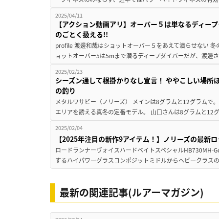
2025/04/11
【アクション動画アリ】オーバー５は単なるディープ
のごとく扱える!!
profile 渡邊和哉はショットオーバー５をあえて潜らせない
ョットオーバー5は5mまで潜るディープダイバーだが、渡邊さ
2025/02/23
シーズン通して根掛かりなし宣言！ ややこしい場所
の釣り
メタルワサビー（ノリーズ） メインは8グラムと12グラムで
エリアを誘える真冬の定番モデル。 山口さんは8グラムと12
2025/02/04
【2025年注目の新作9アイテム！】ノリーズの最新
ロードランナーヴォイスハードベイトスペシャルHB730MH-G
するハイパワーグラスコンポジットミドルからヘビークラスの
最新の関連記事(ルアーマガジン)