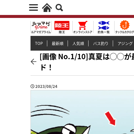
TOP
最新順
人気順
バス釣り
アジング
[画像 No.1/10]真夏は
ド！
2023/08/24