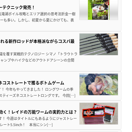
ーテクニック発売！
高滝湖ボイル攻略とエリア選択の思考法折金一樹
ーも多い。しかし、初夏から夏にかけても、表
される新作ロッドが本格派ながらコスパ最
識を覆す実戦的テクノロジー シマノ「トラウトラ
キャンプやハイクなどのアウトドアシーンの合間
ズネコストレートで獲るボトムゲーム
！ 今年もやってきました！ ロングワームの季
ティーズネコストレートロングです。 今回[…]
hが効く！レイドの万能ワームの実釣力とは？
至です！ 今週はタイトルにもあるようにジャストレー
5.5inch！ 本当にシン[…]