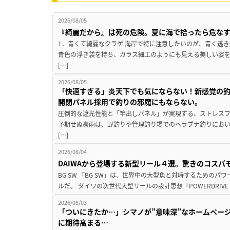
2026/08/05
『綺麗だから』は死の危険。夏に海で拾ったら危な
1．青くて綺麗なクラゲ 海岸で特に注意したいのが、青く透
青色の浮き袋を持ち、ガラス細工のようにも見える美しい姿
[…]
2026/08/05
「快適すぎる」炎天下でも気にならない！新感覚の釣
開閉パネル採用で釣りの邪魔にもならない。
圧倒的な遮光性能と「竿出しパネル」が実現する、ストレスフ
予期せぬ豪雨は、野釣りや管理釣り場でのヘラブナ釣りにお
[…]
2026/08/04
DAIWAから登場する新型リール４選。驚きのコス
BG SW 「BG SW」は、世界中の大型魚と対峙するための
ルだ。 ダイワの次世代大型リールの設計思想「POWERDRIVE D
2026/08/03
「ついにきたか…」シマノが”意味深”なホームペー
に期待高まる…