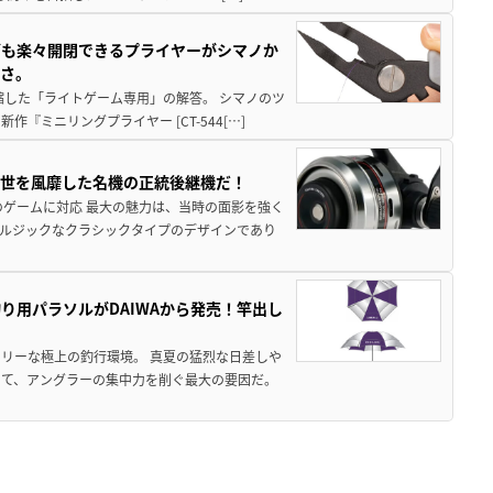
グも楽々開閉できるプライヤーがシマノか
すさ。
縮した「ライトゲーム専用」の解答。 シマノのツ
ミニリングプライヤー [CT-544[…]
一世を風靡した名機の正統後継機だ！
のゲームに対応 最大の魅力は、当時の面影を強く
ルジックなクラシックタイプのデザインであり
り用パラソルがDAIWAから発売！竿出し
リーな極上の釣行環境。 真夏の猛烈な日差しや
いて、アングラーの集中力を削ぐ最大の要因だ。