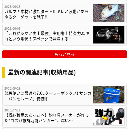
2026/06/15
ガルプ！素材が激烈ダート!! キレと波動があら
ゆるターゲットを魅了!!
2026/06/09
「これがシマノ史上最強」実用巻上持久力25キ
ロという驚愕のスペックで登場する…
もっと見る
最新の関連記事(収納用品)
2025/09/29
普段使いに最適な7.6Lクーラーボックス! サンカ
「バンセレーノ」特価中
2025/07/11
【収納難民のあなたへ】釣り具メーカーが作っ
た“コスパ抜群万能ハンガー”、痒い…