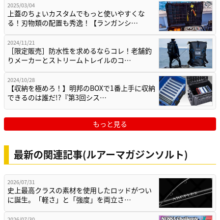
2025/03/04
上蓋のちょいカスタムでもっと使いやすくな
る！刃物類の配置も秀逸！【ランガンシ…
2024/11/21
［限定販売］防水性を求めるならコレ！老舗釣
りメーカーとストリームトレイルのコ…
2024/10/28
【収納を極めろ！】明邦のBOXで1番上手に収納
できるのは誰だ!?『第3回シス…
もっと見る
最新の関連記事(ルアーマガジンソルト)
2026/07/31
史上最高クラスの素材を使用したロッドがつい
に誕生。「軽さ」と「強度」を両立さ…
2026/07/30