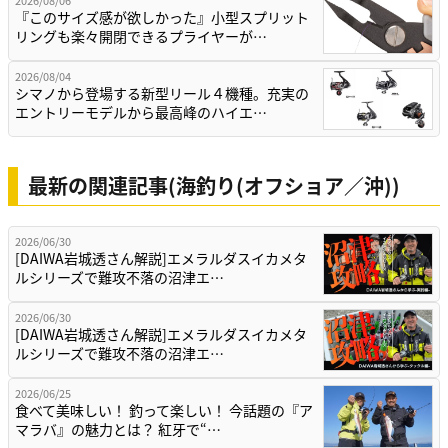
2026/08/06
『このサイズ感が欲しかった』小型スプリット
リングも楽々開閉できるプライヤーが…
2026/08/04
シマノから登場する新型リール４機種。充実の
エントリーモデルから最高峰のハイエ…
最新の関連記事(海釣り(オフショア／沖))
2026/06/30
[DAIWA岩城透さん解説]エメラルダスイカメタ
ルシリーズで難攻不落の沼津エ…
2026/06/30
[DAIWA岩城透さん解説]エメラルダスイカメタ
ルシリーズで難攻不落の沼津エ…
2026/06/25
食べて美味しい！ 釣って楽しい！ 今話題の『ア
マラバ』の魅力とは？ 紅牙で“…