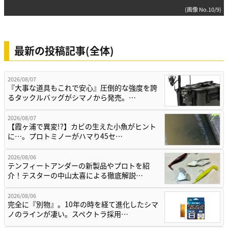
(画像 No.10/9)
最新の投稿記事(全体)
2026/08/07
『大事な道具もこれで安心』圧倒的な強度を誇
るタックルバッグがシマノから発売。…
2026/08/07
【霞ヶ浦で異変!?】カビの生えた小魚がヒント
に…。プロトミノーがハマり45セ…
2026/08/06
テンフィートアンダーの新製品やプロトを紹
介！テスターの中山太喜による徹底解説…
2026/08/06
完全に『別物』。10年の時を経て進化したシマ
ノのラインが凄い。スペクトラ採用…