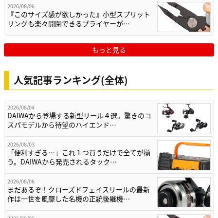
2026/08/06
『このサイズ感が欲しかった』小型スプリット
リングも楽々開閉できるプライヤーが…
もっと見る
人気記事ランキング(全体)
2026/08/04
DAIWAから登場する新型リール４選。驚きのコ
スパモデルから待望のハイエンド…
2026/08/03
「便利すぎる…」これ１つ買うだけで全てが揃
う。DAIWAから発売されるタック…
2026/08/06
まだあるぞ！クローズドフェイスリールの最新
作は一世を風靡した名機の正統後継機…