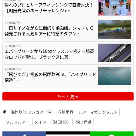
憧れのプロとサーフフィッシングで直接対決！
【堀田光哉のネッサチャレンジ i…
2026/07/30
一口サイズながら圧倒的な飛距離。シマノから
発売される人気ルアーに待望のダウン…
2026/07/30
エバーグリーンから10ozクラスまで扱える強靭
なロッドが誕生。ブランクスに適…
2026/07/30
『飛びすぎ』脅威の飛距離96m。”ハイブリッド
構造”…
もっと見る
海釣り(オフショア／沖)
収納用品
ルアーマガジンソルト
ソルトルアー
メイホー（MEIHO）
釣り用品