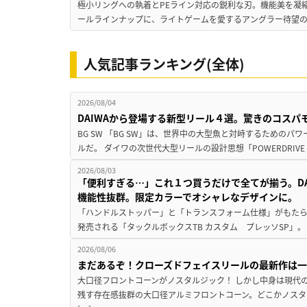
極小リングへの執着とPEライン対応の鋭利な刃。機能美を凝
ールラインナップに、ライトゲームを愛するアングラー待望の新作『
人気記事ランキング(全体)
2026/08/04
DAIWAから登場する新型リール４選。驚きのコス
BG SW 「BG SW」は、世界中の大型魚と対峙するための
ルだ。 ダイワの次世代大型リールの設計思想「POWERDRIVE D
2026/08/03
「便利すぎる…」これ１つ買うだけで全てが揃う。D
機能性抜群。限定カラーでオシャレなデザインに。
「ハンドルストッパー」と「トランスフォーム仕様」がもたらす
発売される「タックルボックスTB カスタム プレッソSP」。
2026/08/06
まだあるぞ！クローズドフェイスリールの最新作は
大口径フロントコーンがノスタルジック！ しかし中身は現代
残す存在感抜群の大口径アルミフロントコーン。どこかノスタ