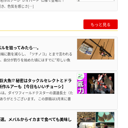
!? 名作ルアーが“レオパード”仕様で登場だ！
置き、色気を感じさ[…]
もっと見る
メバルを狙ってみたら…。
極端に数を減らし、「ツチノコ」とまで言われる
、自分が釣りを始めた頃にはすでに“珍しい魚
巨大魚⁉ 秘密はタックルセレクトとドラ
る新作ルアーも【今日もいいチョーシ】
ちは。ダイワフィールドテスターの渡邉長士（た
ありがとうございます。 この原稿は3月末に書
ち7選。メバルからイカまで食べても美味し