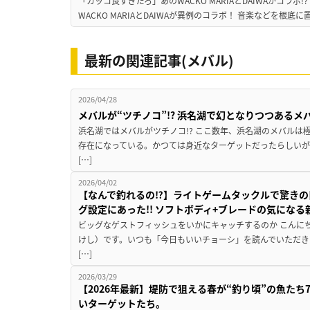
「カッコ良すぎだろ」あのWACKO MARIAとDAIWAがコラボ
WACKO MARIAとDAIWAが異例のコラボ！ 音楽などを根底に
最新の関連記事(メバル)
2026/04/28
メバルが“ツチノコ”!? 浜名湖で幻となりつつある
浜名湖ではメバルがツチノコ!? ここ数年、浜名湖のメバルは
存在になっている。かつては身近なターゲットだったらしいが
[…]
2026/04/02
【なんで釣れるの⁉】ライトゲームタックルで驚きの
グ設定にあった!! ソフトボディ+ブレードの気にな
ビッグなゲストフィッシュをいかにキャッチするのか こんに
けし）です。いつも「今日もいいチョーシ」を読んでいただき
[…]
2026/03/29
【2026年最新】堤防で狙える春が“釣り頃”の魚た
いターゲットたち。