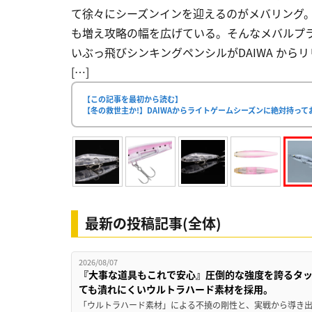
て徐々にシーズンインを迎えるのがメバリング
も増え攻略の幅を広げている。そんなメバルプ
いぶっ飛びシンキングペンシルがDAIWA からリリー
[…]
【この記事を最初から読む】
【冬の救世主か!】DAIWAからライトゲームシーズンに絶対持って
最新の投稿記事(全体)
2026/08/07
『大事な道具もこれで安心』圧倒的な強度を誇るタ
ても潰れにくいウルトラハード素材を採用。
「ウルトラハード素材」による不撓の剛性と、実戦から導き出