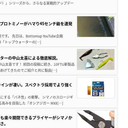
ド）」シリーズから、さらなる実戦的アップデー
プロトミノーがハマり45センチ級を連発
 先日は、Bottomup YouTube企画
は「トップウォーターの[…]
スターの中山太喜による徹底解説。
中山太喜です！ 前回の投稿に続き、10FTU新製品
あげてきたのでご紹介と共に製品[…]
ラインが凄い。スペクトラ採用でより強く
楽にする「バネ性」の衝撃。 シマノのスロージギ
高みを目指した『オシアジガー MX8[…]
グも楽々開閉できるプライヤーがシマノか
すさ。