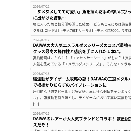
2026/07/22
「ヌメヌメしてて可愛い」魚を掴んだ手の匂いにびっ
に出かけた結果…
根に入った魚と数分間格闘した結果… どうもこんにちは眞白桃
クルは ロッド:月下美人76LT リール:月下美人 XLT2000s 
2026/07/17
DAIWAの大人気エメラルダスシリーズのコスパ最
クラス最高の操作性と感度を手に入れた１本に。
実釣動画はこちら↑↑ 「エアセンサーシート」がもたらす異次
人気を集めている「エメラルダスシリーズ」。そんなエメラル
2026/07/16
強波動がデイゲーム攻略の鍵！DAIWAの王道メタ
で根掛かり知らずのバイブレーションに。
圧倒的な「強アピール」と安定感。高活性な個体をテンポ良く探
ル」。強波動を持ち味とし、デイゲームにおいて高い実績を誇
[…]
2026/07/15
DAIWAのルアーが大人気ブランドとコラボ！ 数量
スだぞ！