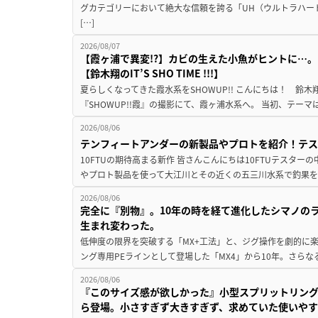
グカテゴリーにおいて絶大な信頼を誇る「UH（ウルトラハー
[…]
2026/08/07
【霞ヶ浦で異変!?】カビの生えた小魚がヒントに…。
【鈴木翔のIT’S SHO TIME !!!】
夏らしくなってきた霞水系をSHOWUP!! こんにちは！ 鈴木翔です。
『SHOWUP!!霞』の撮影にて、霞ヶ浦水系へ。 当初、テーマ
2026/08/06
テンフィートアンダーの新製品やプロトを紹介！テ
10FTUの期待高まる新作 皆さんこんにちは10FTUテスターの
やプロト製品を使って大江川とその近くの五三川水系で釣果を
2026/08/06
完全に『別物』。10年の時を経て進化したシマノの
生まれ変わった。
低伸度の限界を突破する「MX+工法」と、ジグ操作を劇的に
ング専用PEラインとして登場した「MX4」から10年。さらなる
2026/08/06
『このサイズ感が欲しかった』小型スプリットリン
ら登場。小さすぎず大きすぎず、求めていた使いや