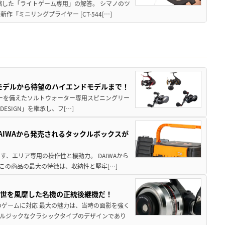
縮した「ライトゲーム専用」の解答。 シマノのツ
ミニリングプライヤー [CT-544[…]
パモデルから待望のハイエンドモデルまで！
パワーを備えたソルトウォーター専用スピニングリー
ESIGN」を継承し、フ[…]
AIWAから発売されるタックルボックスが
、エリア専用の操作性と機動力。 DAIWAから
この商品の最大の特徴は、収納性と堅牢[…]
一世を風靡した名機の正統後継機だ！
のゲームに対応 最大の魅力は、当時の面影を強く
ルジックなクラシックタイプのデザインであり