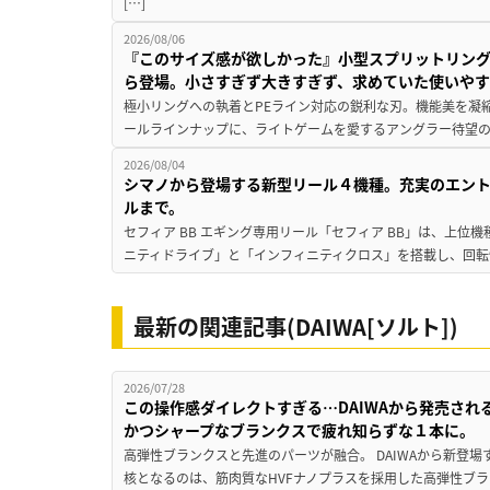
[…]
2026/08/06
『このサイズ感が欲しかった』小型スプリットリン
ら登場。小さすぎず大きすぎず、求めていた使いや
極小リングへの執着とPEライン対応の鋭利な刃。機能美を凝
ールラインナップに、ライトゲームを愛するアングラー待望の新作『
2026/08/04
シマノから登場する新型リール４機種。充実のエン
ルまで。
セフィア BB エギング専用リール「セフィア BB」は、上
ニティドライブ」と「インフィニティクロス」を搭載し、回転
最新の関連記事(DAIWA[ソルト])
2026/07/28
この操作感ダイレクトすぎる…DAIWAから発売さ
かつシャープなブランクスで疲れ知らずな１本に。
高弾性ブランクスと先進のパーツが融合。 DAIWAから新登場する「
核となるのは、筋肉質なHVFナノプラスを採用した高弾性ブラン