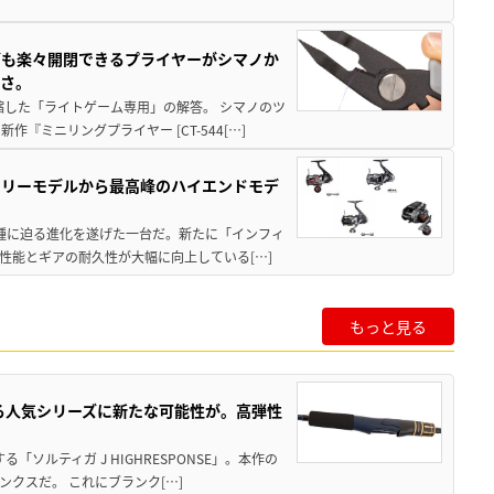
グも楽々開閉できるプライヤーがシマノか
すさ。
縮した「ライトゲーム専用」の解答。 シマノのツ
ミニリングプライヤー [CT-544[…]
トリーモデルから最高峰のハイエンドモデ
位機種に迫る進化を遂げた一台だ。新たに「インフィ
性能とギアの耐久性が大幅に向上している[…]
もっと見る
れる人気シリーズに新たな可能性が。高弾性
ソルティガ J HIGHRESPONSE」。本作の
クスだ。 これにブランク[…]