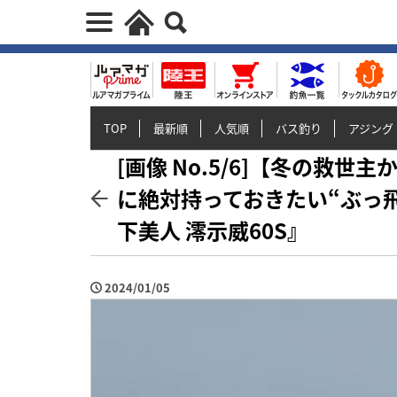
TOP
最新順
人気順
バス釣り
アジング
[画像 No.5/6]【冬の救世
に絶対持っておきたい“ぶっ
下美人 澪示威60S』
2024/01/05