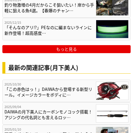
釣り物激増の4月だからこそ狙いたい！岸から手
軽に狙える魚4選。【春爆のチャン…
2025/12/15
「そんなのアリ⁉」PEなのに編まないラインに
新作登場！超高感度…
もっと見る
最新の関連記事(月下美人)
2025/10/30
「この赤色はっ！」DAIWAから登場する新型リ
ール。イメージカラーをボディに…
2025/09/04
DAIWAの月下美人にカーボンモノコック搭載！
アジングの代名詞とも言えるロッ…
2025/01/10