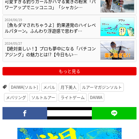
可愛すぎる釣りガールがハマる驚きの粉末「パ
ワーアップでニッコニコ」「シャカシ…
2024/06/19
［魚もダマされちゃうよ］釣果連発のハイレベ
ルパターン。ふんわり浮遊感で思わず…
2024/05/27
【絶対楽しい！】プロも夢中になる「バチコン
アジング」の魅力とは!?【今日もい…
もっと見る
DAIWA[ソルト]
メバル
月下美人
ルアーマガジンソルト
メバリング
ソルトルアー
ライトゲーム
DAIWA