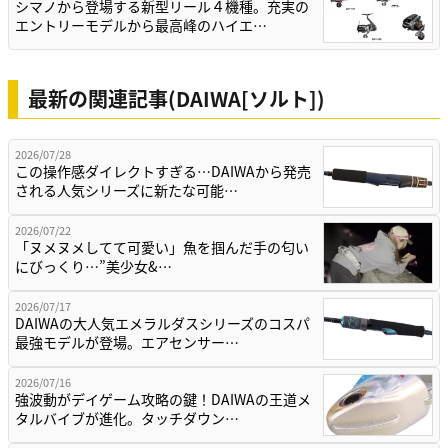
シマノから登場する新型リール４機種。充実の
エントリーモデルから最高峰のハイエ…
最新の関連記事(DAIWA[ソルト])
2026/07/28
この操作感ダイレクトすぎる…DAIWAから発売
される人気シリーズに新たな可能…
2026/07/22
「ヌメヌメしてて可愛い」魚を掴んだ手の匂い
にびっくり…”美少女&…
2026/07/17
DAIWAの大人気エメラルダスシリーズのコスパ
最強モデルが登場。エアセンサー…
2026/07/16
強波動がデイゲーム攻略の鍵！DAIWAの王道メ
タルバイブが進化。タッチダウン…