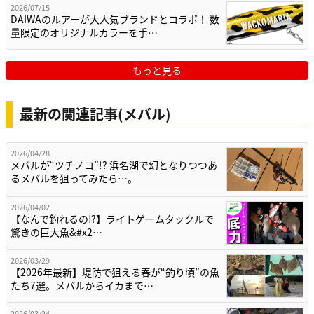
2026/07/15
DAIWAのルアーが大人気ブランドとコラボ！ 数
量限定のオリジナルカラーを手…
もっと見る
最新の関連記事(メバル)
2026/04/28
メバルが“ツチノコ”!? 浜名湖で幻となりつつあ
るメバルを狙ってみたら…。
2026/04/02
【なんで釣れるの⁉】ライトゲームタックルで
驚きの巨大魚&#x2…
2026/03/29
【2026年最新】堤防で狙える春が“釣り頃”の魚
たち7選。メバルからイカまで…
2026/03/24