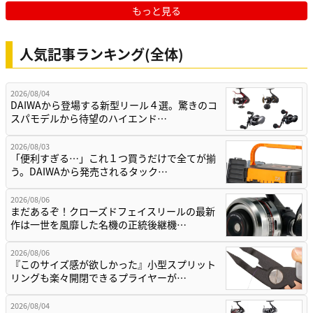
もっと見る
人気記事ランキング(全体)
2026/08/04
DAIWAから登場する新型リール４選。驚きのコ
スパモデルから待望のハイエンド…
2026/08/03
「便利すぎる…」これ１つ買うだけで全てが揃
う。DAIWAから発売されるタック…
2026/08/06
まだあるぞ！クローズドフェイスリールの最新
作は一世を風靡した名機の正統後継機…
2026/08/06
『このサイズ感が欲しかった』小型スプリット
リングも楽々開閉できるプライヤーが…
2026/08/04