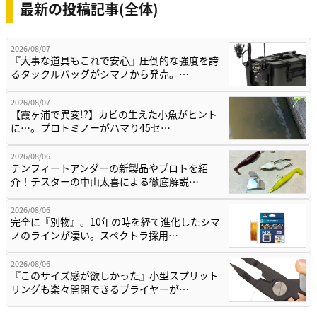
最新の投稿記事(全体)
2026/08/07
『大事な道具もこれで安心』圧倒的な強度を誇
るタックルバッグがシマノから発売。…
2026/08/07
【霞ヶ浦で異変!?】カビの生えた小魚がヒント
に…。プロトミノーがハマり45セ…
2026/08/06
テンフィートアンダーの新製品やプロトを紹
介！テスターの中山太喜による徹底解説…
2026/08/06
完全に『別物』。10年の時を経て進化したシマ
ノのラインが凄い。スペクトラ採用…
2026/08/06
『このサイズ感が欲しかった』小型スプリット
リングも楽々開閉できるプライヤーが…