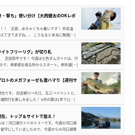
き・撃ち」使い分け【大西健太のOKレポ
来！！ 正直、めちゃくちゃ暑いです！ 外気温
えてきてますね。。 こうなると本当に無理[…]
ライトフリーリグ」が切り札
！ 芝田昂平です！ 今週は七色ダムガイドは、行
ので、季節感を探る所からスタート。例年通[…]
プロトのメガフォーゼも激ハマり【週刊サ
勝也です。 旧吉野川→大江、五三→イベントと、
釣行を楽しみました！ 6月の霞は1年で1[…]
健在、トップ＆サイトで狙え！
ちは！河口湖ガイドのトミーです。今週の河口湖
を留守にしていましたので、今週からの河口湖情