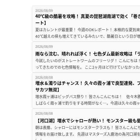
2026/08/09
40℃級の酷暑を攻略！ 真夏の琵琶湖南湖で効く「巻
ート】
夏はカレントが最重要！ 今週のOKレポート！ 本格的な夏到
40℃越えの県も増えてきているみたいで、酷暑日という日が増
2026/08/09
雨なら沈む、晴れれば浮く！ 七色ダム最新攻略は「
今試したいのがストレートワームのフリーリグ！ こんにちは
ってきたのでの七色情報を。 ここ2ヶ月ほど行けていなかった
2026/08/08
増水＆濁りはチャンス！ 久々の霞ヶ浦で良型連発、
サカツ無双】
増水霞ヶ浦はビッグバス祭り！ 皆さんこんにちは！ 佐々木
しばらく霞ヶ浦で釣りをする時間がなく…。今週は久々の霞ヶ浦
2026/08/08
【河口湖】増水でシャローが熱い！ モンスター級も
朝は表層、シャローにはモンスタークラスも！ 皆さんこんに
情報をお届け致します。 先週はマスターズ入鹿池の為河口湖