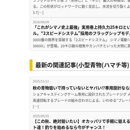
フラットボディが放つ「水押し」と「キレ」 最大の特徴は、
る。この形状がロッドワークに鋭く反応し、水流を切り裂く
3.7[…]
2026/06/09
「これがシマノ史上最強」実用巻上持久力25キロと
ル。“2スピードシステム”採用のフラッグシップモデ
3000番の限界を突破する「2スピードシステム」 シマノ電
3000II』が登場。20キロ級の根魚やカンパチといった大物に
最新の関連記事(小型青物(ハマチ等)
2025/11/11
秋の青物狙いで持っていないとヤバい⁉専用設計なら
ショアキャスティングゲーム専用に設計されたブレードジグ 
高速回転するブレードの組み合わせによる、いわゆる“ブレー
[…]
2025/09/25
【この秋、絶対狙いたい】オカッパリで手軽に狙える
ト達！釣りを始めるなら今がチャンス！