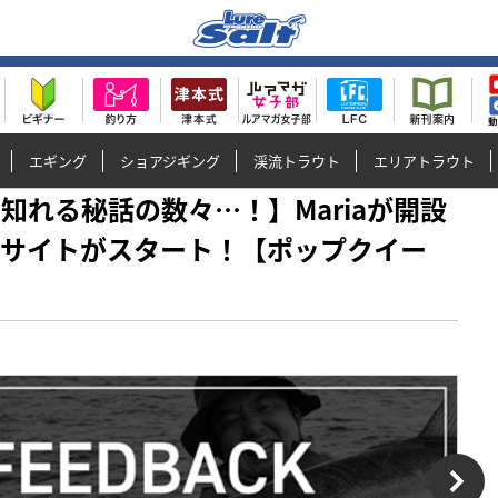
エギング
ショアジギング
渓流トラウト
エリアトラウト
こそ知れる秘話の数々…！】Mariaが開設
設サイトがスタート！【ポップクイー