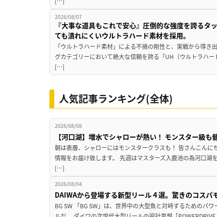
[…]
2026/08/07
『大事な道具もこれで安心』圧倒的な強度を誇るタ
ても潰れにくいウルトラハード素材を採用。
「ウルトラハード素材」による不撓の剛性と、実戦から導き出
グカテゴリーにおいて絶大な信頼を誇る「UH（ウルトラハー
[…]
人気記事ランキング(全体)
2026/08/08
【河口湖】増水でシャローが熱い！ モンスター級も
朝は表層、シャローにはモンスタークラスも！ 皆さんこんに
情報をお届け致します。 先週はマスターズ入鹿池の為河口湖
[…]
2026/08/04
DAIWAから登場する新型リール４選。驚きのコス
BG SW 「BG SW」は、世界中の大型魚と対峙するための
ルだ。 ダイワの次世代大型リールの設計思想「POWERDRIVE D