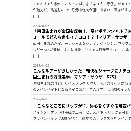
1.アオリイカ 秋のアオリイカは、小さなイカ「新子」がメイ
が魅力だ。潮通しのいい漁港や堤防が狙いやすい。藻場が絡む
[…]
2025/06/13
『南国生まれが全国を席巻！』高いポテンシャルで
ォールでどんな魚もイチコロ！？【マリア・サウザーS
南国生まれのハイポテンシャルなシンキングペンシル マリア
ウザーS75が登場。すでに沖縄エリアで先行発売され、つい
[…]
2025/04/28
こんなルアーが欲しかった！軽快なジャークにナチュ
国生まれの万能選手、マリア・サウザーS75】
沖縄生まれのひと口サイズプラグ サウザーS75のサイズは75
のメインベイトとなるサイズ感だ。このルアーは沖縄のインリ
2025/04/18
「こんなところにリップが!?」男心をくすぐる可変
メインターゲットは荒磯の王者、ヒラスズキ マリアから可変
フラペンウィングS85が登場。 磯場でのヒラスズキをメイン