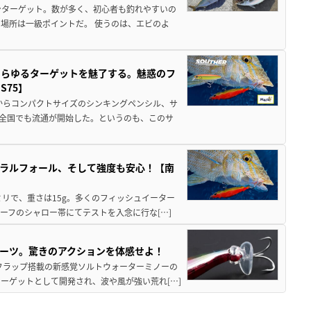
ンターゲット。数が多く、初心者も釣れやすいの
場所は一級ポイントだ。 使うのは、エビのよ
あらゆるターゲットを魅了する。魅惑のフ
75】
からコンパクトサイズのシンキングペンシル、サ
に全国でも流通が開始した。というのも、このサ
ラルフォール、そして強度も安心！【南
ミリで、重さは15g。多くのフィッシュイーター
ーフのシャロー帯にてテストを入念に行な[…]
パーツ。驚きのアクションを体感せよ！
フラップ搭載の新感覚ソルトウォーターミノーの
ターゲットとして開発され、波や風が強い荒れ[…]