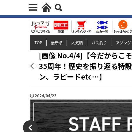
TOP
最新順
人気順
バス釣り
アジング
[画像 No.4/4]【今だから
35周年！歴史を振り返る特
ン、ラピードetc…】
2024/04/23