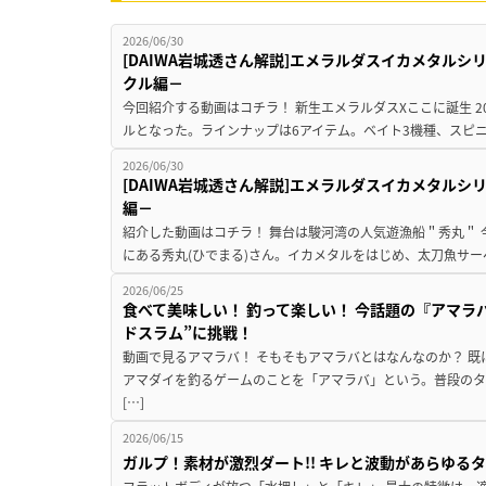
2026/06/30
[DAIWA岩城透さん解説]エメラルダスイカメタル
クル編－
今回紹介する動画はコチラ！ 新生エメラルダスXここに誕生 2026
ルとなった。ラインナップは6アイテム。ベイト3機種、スピニン
2026/06/30
[DAIWA岩城透さん解説]エメラルダスイカメタル
編－
紹介した動画はコチラ！ 舞台は駿河湾の人気遊漁船＂秀丸＂
にある秀丸(ひでまる)さん。イカメタルをはじめ、太刀魚サー
2026/06/25
食べて美味しい！ 釣って楽しい！ 今話題の『アマラ
ドスラム”に挑戦！
動画で見るアマラバ！ そもそもアマラバとはなんなのか？ 
アマダイを釣るゲームのことを「アマラバ」という。普段の
[…]
2026/06/15
ガルプ！素材が激烈ダート!! キレと波動があらゆるタ