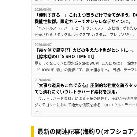
2026/08/03
「便利すぎる…」これ１つ買うだけで全てが揃う。D
機能性抜群。限定カラーでオシャレなデザインに。
「ハンドルストッパー」と「トランスフォーム仕様」がもたらす
発売される「タックルボックスTB カスタム プレッソSP」。
2026/08/07
【霞ヶ浦で異変!?】カビの生えた小魚がヒントに…。
【鈴木翔のIT’S SHO TIME !!!】
夏らしくなってきた霞水系をSHOWUP!! こんにちは！ 鈴木翔です。
『SHOWUP!!霞』の撮影にて、霞ヶ浦水系へ。 当初、テーマ
2026/08/07
『大事な道具もこれで安心』圧倒的な強度を誇るタ
ても潰れにくいウルトラハード素材を採用。
「ウルトラハード素材」による不撓の剛性と、実戦から導き出
グカテゴリーにおいて絶大な信頼を誇る「UH（ウルトラハー
[…]
最新の関連記事(海釣り(オフショア／