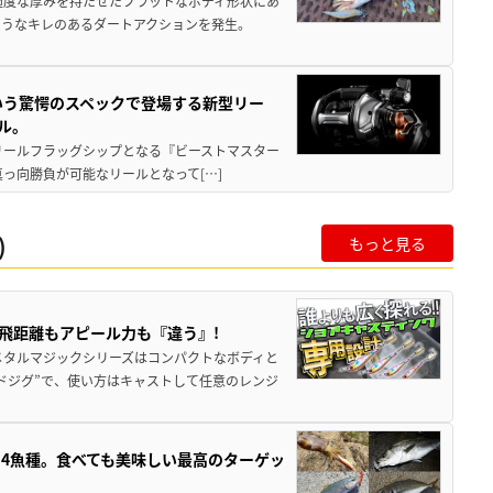
適度な厚みを持たせたフラットなボディ形状にあ
ようなキレのあるダートアクションを発生。
いう驚愕のスペックで登場する新型リー
ル。
動リールフラッグシップとなる『ビーストマスター
真っ向勝負が可能なリールとなって[…]
)
もっと見る
飛距離もアピール力も『違う』!
メタルマジックシリーズはコンパクトなボディと
ドジグ”で、使い方はキャストして任意のレンジ
4魚種。食べても美味しい最高のターゲッ