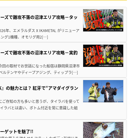
シリーズで難攻不落の沼津エリア攻略－タッ
年、エメラルダス X IKAMETAL がリニューア
グ1機種、オモリグ用2[…]
シリーズで難攻不落の沼津エリア攻略－実釣
 今回の取材でお世話になった船宿は静岡県沼津市
ベルテンヤやディープアジング、ティップラ[…]
バ』の魅力とは？ 紅牙で“アマダイグラン
既にご存知の方も多いと思うが、タイラバを使って
タイラバとは違い、ボトム付近を常に意識した組
ーゲットを魅了!!