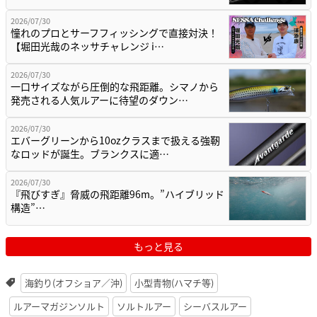
2026/07/30
憧れのプロとサーフフィッシングで直接対決！
【堀田光哉のネッサチャレンジ i…
2026/07/30
一口サイズながら圧倒的な飛距離。シマノから
発売される人気ルアーに待望のダウン…
2026/07/30
エバーグリーンから10ozクラスまで扱える強靭
なロッドが誕生。ブランクスに適…
2026/07/30
『飛びすぎ』脅威の飛距離96m。”ハイブリッド
構造”…
もっと見る
海釣り(オフショア／沖)
小型青物(ハマチ等)
ルアーマガジンソルト
ソルトルアー
シーバスルアー