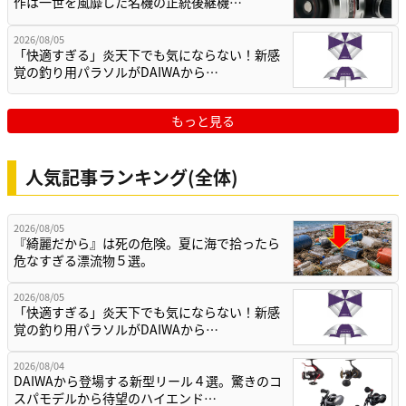
作は一世を風靡した名機の正統後継機…
2026/08/05
「快適すぎる」炎天下でも気にならない！新感
覚の釣り用パラソルがDAIWAから…
もっと見る
人気記事ランキング(全体)
2026/08/05
『綺麗だから』は死の危険。夏に海で拾ったら
危なすぎる漂流物５選。
2026/08/05
「快適すぎる」炎天下でも気にならない！新感
覚の釣り用パラソルがDAIWAから…
2026/08/04
DAIWAから登場する新型リール４選。驚きのコ
スパモデルから待望のハイエンド…