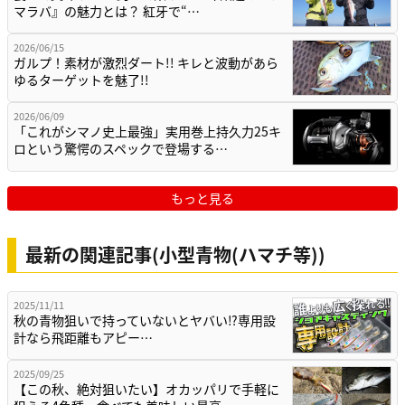
マラバ』の魅力とは？ 紅牙で“…
2026/06/15
ガルプ！素材が激烈ダート!! キレと波動があら
ゆるターゲットを魅了!!
2026/06/09
「これがシマノ史上最強」実用巻上持久力25キ
ロという驚愕のスペックで登場する…
もっと見る
最新の関連記事(小型青物(ハマチ等))
2025/11/11
秋の青物狙いで持っていないとヤバい⁉専用設
計なら飛距離もアピー…
2025/09/25
【この秋、絶対狙いたい】オカッパリで手軽に