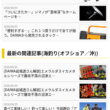
2026/08/03
「ついにきたか…」シマノが”意味深”なホーム
ページを…
2026/08/03
「便利すぎる…」これ１つ買うだけで全てが揃
う。DAIWAから発売されるタック…
最新の関連記事(海釣り(オフショア／沖))
2026/06/30
[DAIWA岩城透さん解説]エメラルダスイカメタ
ルシリーズで難攻不落の沼津エ…
2026/06/30
[DAIWA岩城透さん解説]エメラルダスイカメタ
ルシリーズで難攻不落の沼津エ…
2026/06/25
食べて美味しい！ 釣って楽しい！ 今話題の『ア