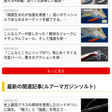
狙える4魚種。食べても美味しい最高…
2025/06/13
『南国生まれが全国を席巻！』高いポテンシャ
ルであらゆるターゲットを魅了する。…
2025/04/28
こんなルアーが欲しかった！軽快なジャークに
ナチュラルフォール、そして強度も安…
2025/04/18
「こんなところにリップが!?」男心をくすぐる
可変パーツ。驚きのアクションを体…
もっと見る
最新の関連記事(ルアーマガジンソルト)
2026/07/31
史上最高クラスの素材を使用したロッドがつい
に誕生。「軽さ」と「強度」を両立さ…