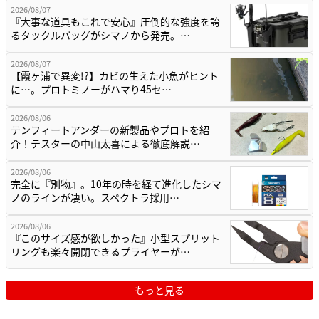
2026/08/07
『大事な道具もこれで安心』圧倒的な強度を誇
るタックルバッグがシマノから発売。…
2026/08/07
【霞ヶ浦で異変!?】カビの生えた小魚がヒント
に…。プロトミノーがハマり45セ…
2026/08/06
テンフィートアンダーの新製品やプロトを紹
介！テスターの中山太喜による徹底解説…
2026/08/06
完全に『別物』。10年の時を経て進化したシマ
ノのラインが凄い。スペクトラ採用…
2026/08/06
『このサイズ感が欲しかった』小型スプリット
リングも楽々開閉できるプライヤーが…
もっと見る