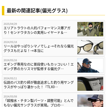
最新の関連記事(偏光グラス)
2025/04/29
エリアトラウトの人的パフォーマンス爆アガ
り！センドウタカシの実用レイヤード＆…
2024/05/18
リールはやっぱりシマノでしょ→それなら偏光
グラスもだよな！→本当に
2024/05/16
エギング専用なのに普段使いもカッコいい！エ
ギング界のカリスマが監修する偏光グ…
2024/05/11
伝説のバス釣り師が徹底追求した釣り用サング
ラスがやっぱり凄かった！『TLX0…
2024/05/08
「超撥水・チタン製パーツ・調整可能」とんで
もない偏光サングラスが実現。プロの…