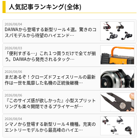
人気記事ランキング(全体)
2026/08/04
DAIWAから登場する新型リール４選。驚きのコ
スパモデルから待望のハイエンド…
2026/08/03
「便利すぎる…」これ１つ買うだけで全てが揃
う。DAIWAから発売されるタック…
2026/08/06
まだあるぞ！クローズドフェイスリールの最新
作は一世を風靡した名機の正統後継機…
2026/08/06
『このサイズ感が欲しかった』小型スプリット
リングも楽々開閉できるプライヤーが…
2026/08/04
シマノから登場する新型リール４機種。充実の
エントリーモデルから最高峰のハイエ…