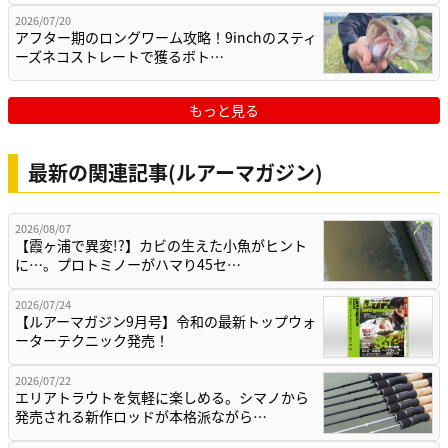
2026/07/20
アフター期のロングワーム攻略！9inchのスティ
ーズネコストレートで獲るボト…
もっと見る
最新の関連記事(ルアーマガジン)
2026/08/07
【霞ヶ浦で異変!?】カビの生えた小魚がヒント
に…。プロトミノーがハマり45セ…
2026/07/24
【ルアーマガジン9月号】令和の最新トップウォ
ーターテクニック発売！
2026/07/22
エリアトラウトを気軽に楽しめる。シマノから
発売される新作ロッドが本格派ながら…