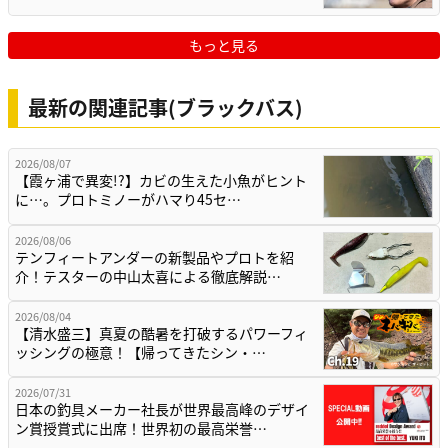
もっと見る
最新の関連記事(ブラックバス)
2026/08/07
【霞ヶ浦で異変!?】カビの生えた小魚がヒント
に…。プロトミノーがハマり45セ…
2026/08/06
テンフィートアンダーの新製品やプロトを紹
介！テスターの中山太喜による徹底解説…
2026/08/04
【清水盛三】真夏の酷暑を打破するパワーフィ
ッシングの極意！【帰ってきたシン・…
2026/07/31
日本の釣具メーカー社長が世界最高峰のデザイ
ン賞授賞式に出席！世界初の最高栄誉…