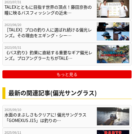
2023/07/31
TALEXとともに目指す世界の頂点！藤田京弥の
瞳に映るバスフィッシングの近未…
2023/06/20
［TALEX］プロの釣り人に選ばれ続ける偏光レ
ンズ。その理由をエギング・シー…
2023/05/31
《バス釣り》釣果に直結する重要なギア偏光レ
ンズ。プロアングラーたちがTALE…
もっと見る
最新の関連記事(偏光サングラス)
2025/09/10
水面のまぶしさもクリアに! 偏光サングラス
「GOMEXUS J15」は釣りの…
2025/06/11