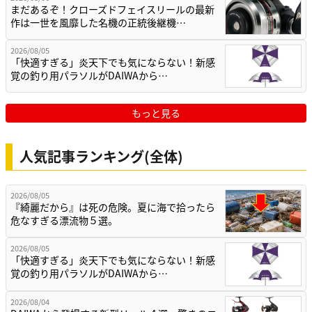
まだあるぞ！クローズドフェイスリールの最新
作は一世を風靡した名機の正統後継機…
2026/08/05
「快適すぎる」炎天下でも気にならない！新感
覚の釣り用パラソルがDAIWAから…
もっと見る
人気記事ランキング(全体)
2026/08/05
『綺麗だから』は死の危険。夏に海で拾ったら
危なすぎる漂流物５選。
2026/08/05
「快適すぎる」炎天下でも気にならない！新感
覚の釣り用パラソルがDAIWAから…
2026/08/04