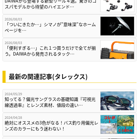
DAIWAから登場する新型リール４選。驚きのコ
スパモデルから待望のハイエンド…
2026/08/03
「ついにきたか…」シマノが”意味深”なホーム
ページを…
2026/08/03
「便利すぎる…」これ１つ買うだけで全てが揃
う。DAIWAから発売されるタック…
最新の関連記事(タレックス)
2024/05/29
知ってる？偏光サングラスの基礎知識『可視光
線透過率』とレンズ素材、値段の違い…
2024/04/28
絶対にオススメの3色がなる！バス釣り用偏光レ
ンズのカラーにもう迷わない！