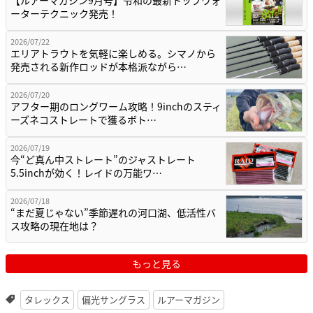
ーターテクニック発売！
2026/07/22
エリアトラウトを気軽に楽しめる。シマノから
発売される新作ロッドが本格派ながら…
2026/07/20
アフター期のロングワーム攻略！9inchのスティ
ーズネコストレートで獲るボト…
2026/07/19
今“ど真ん中ストレート”のジャストレート
5.5inchが効く！レイドの万能ワ…
2026/07/18
“まだ夏じゃない”季節遅れの河口湖、低活性バ
ス攻略の現在地は？
もっと見る
タレックス
偏光サングラス
ルアーマガジン