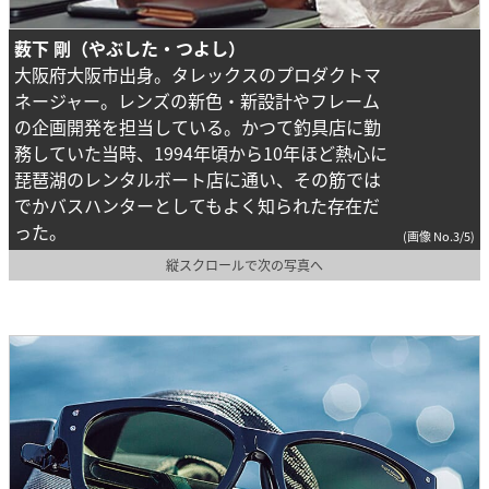
薮下 剛（やぶした・つよし）
大阪府大阪市出身。タレックスのプロダクトマ
ネージャー。レンズの新色・新設計やフレーム
の企画開発を担当している。かつて釣具店に勤
務していた当時、1994年頃から10年ほど熱心に
琵琶湖のレンタルボート店に通い、その筋では
でかバスハンターとしてもよく知られた存在だ
った。
(画像 No.3/5)
縦スクロールで次の写真へ