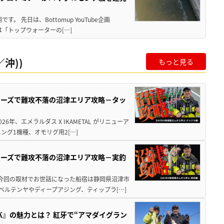
 先日は、Bottomup YouTube企画
は「トップウォーターの[…]
沖))
もっと見る
シリーズで難攻不落の沼津エリア攻略－タッ
年、エメラルダス X IKAMETAL がリニューア
グ1機種、オモリグ用2[…]
シリーズで難攻不落の沼津エリア攻略－実釣
 今回の取材でお世話になった船宿は静岡県沼津市
ベルテンヤやディープアジング、ティップラ[…]
バ』の魅力とは？ 紅牙で“アマダイグラン