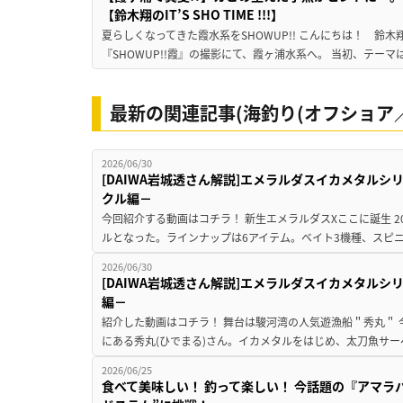
【鈴木翔のIT’S SHO TIME !!!】
夏らしくなってきた霞水系をSHOWUP!! こんにちは！ 鈴木翔です。
『SHOWUP!!霞』の撮影にて、霞ヶ浦水系へ。 当初、テーマ
最新の関連記事(海釣り(オフショア／
2026/06/30
[DAIWA岩城透さん解説]エメラルダスイカメタル
クル編－
今回紹介する動画はコチラ！ 新生エメラルダスXここに誕生 2026
ルとなった。ラインナップは6アイテム。ベイト3機種、スピニン
2026/06/30
[DAIWA岩城透さん解説]エメラルダスイカメタル
編－
紹介した動画はコチラ！ 舞台は駿河湾の人気遊漁船＂秀丸＂
にある秀丸(ひでまる)さん。イカメタルをはじめ、太刀魚サー
2026/06/25
食べて美味しい！ 釣って楽しい！ 今話題の『アマラ