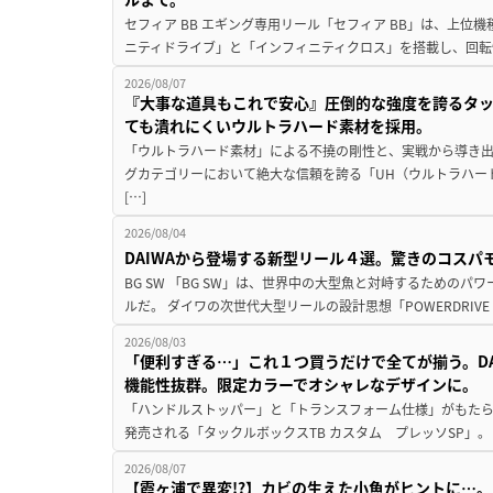
セフィア BB エギング専用リール「セフィア BB」は、上
ニティドライブ」と「インフィニティクロス」を搭載し、回転
2026/08/07
『大事な道具もこれで安心』圧倒的な強度を誇るタ
ても潰れにくいウルトラハード素材を採用。
「ウルトラハード素材」による不撓の剛性と、実戦から導き出
グカテゴリーにおいて絶大な信頼を誇る「UH（ウルトラハー
[…]
2026/08/04
DAIWAから登場する新型リール４選。驚きのコス
BG SW 「BG SW」は、世界中の大型魚と対峙するための
ルだ。 ダイワの次世代大型リールの設計思想「POWERDRIVE D
2026/08/03
「便利すぎる…」これ１つ買うだけで全てが揃う。D
機能性抜群。限定カラーでオシャレなデザインに。
「ハンドルストッパー」と「トランスフォーム仕様」がもたらす
発売される「タックルボックスTB カスタム プレッソSP」。
2026/08/07
【霞ヶ浦で異変!?】カビの生えた小魚がヒントに…。