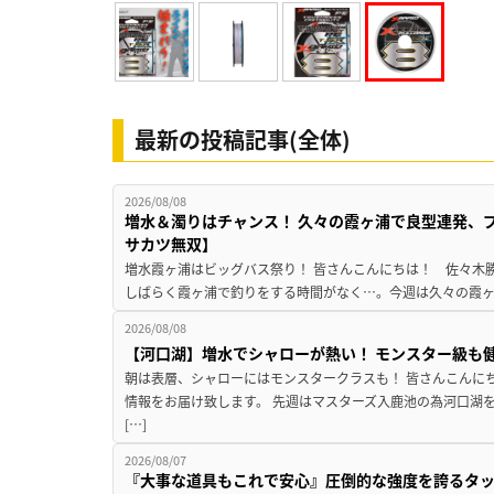
最新の投稿記事(全体)
2026/08/08
増水＆濁りはチャンス！ 久々の霞ヶ浦で良型連発、
サカツ無双】
増水霞ヶ浦はビッグバス祭り！ 皆さんこんにちは！ 佐々木
しばらく霞ヶ浦で釣りをする時間がなく…。今週は久々の霞ヶ浦
2026/08/08
【河口湖】増水でシャローが熱い！ モンスター級も
朝は表層、シャローにはモンスタークラスも！ 皆さんこんに
情報をお届け致します。 先週はマスターズ入鹿池の為河口湖
[…]
2026/08/07
『大事な道具もこれで安心』圧倒的な強度を誇るタ