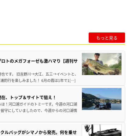
もっと見る
プロトのメガフォーゼも激ハマり【週刊サ
勝也です。 旧吉野川→大江、五三→イベントと、
釣行を楽しみました！ 6月の霞は1年で1[…]
健在、トップ＆サイトで狙え！
ちは！河口湖ガイドのトミーです。今週の河口湖
を留守にしていましたので、今週からの河口湖情
ックルバッグがシマノから発売。何を乗せ