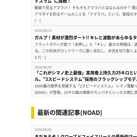
ドスラム”に挑戦！
動画で見るアマラバ！ そもそもアマラバとはなんなのか？ 
アマダイを釣るゲームのことを「アマラバ」という。普段の
[…]
2026/06/15
ガルプ！素材が激烈ダート!! キレと波動があらゆるタ
フラットボディが放つ「水押し」と「キレ」 最大の特徴は、
る。この形状がロッドワークに鋭く反応し、水流を切り裂く
3.7[…]
2026/06/09
「これがシマノ史上最強」実用巻上持久力25キロと
ル。“2スピードシステム”採用のフラッグシップモデ
3000番の限界を突破する「2スピードシステム」 シマノ電
3000II』が登場。20キロ級の根魚やカンパチといった大物に
最新の関連記事(NOAD)
2026/08/06
まだあるぞ！クローズドフェイスリールの最新作は