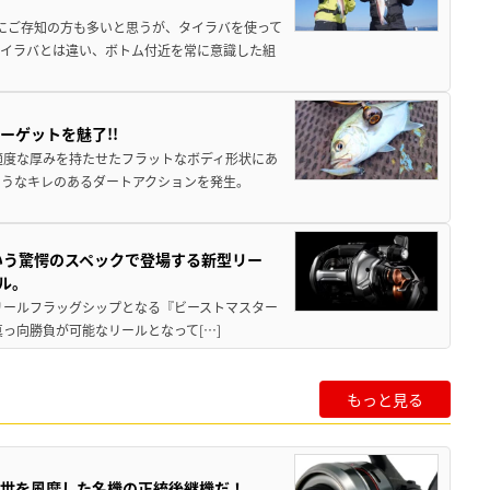
既にご存知の方も多いと思うが、タイラバを使って
タイラバとは違い、ボトム付近を常に意識した組
ーゲットを魅了!!
適度な厚みを持たせたフラットなボディ形状にあ
ようなキレのあるダートアクションを発生。
いう驚愕のスペックで登場する新型リー
ル。
動リールフラッグシップとなる『ビーストマスター
真っ向勝負が可能なリールとなって[…]
もっと見る
一世を風靡した名機の正統後継機だ！