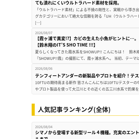
ても潰れにくいウルトラハード素材を採用。
「ウルトラハード素材」による不撓の剛性と、実戦から導き出
グカテゴリーにおいて絶大な信頼を誇る「UH（ウルトラハー
[…]
2026/08/07
【霞ヶ浦で異変!?】カビの生えた小魚がヒントに…。
【鈴木翔のIT’S SHO TIME !!!】
夏らしくなってきた霞水系をSHOWUP!! こんにちは！ 鈴木翔です。
『SHOWUP!!霞』の撮影にて、霞ヶ浦水系へ。 当初、テーマ
2026/08/06
テンフィートアンダーの新製品やプロトを紹介！テ
10FTUの期待高まる新作 皆さんこんにちは10FTUテスターの
やプロト製品を使って大江川とその近くの五三川水系で釣果を
人気記事ランキング(全体)
2026/08/04
シマノから登場する新型リール４機種。充実のエン
ルまで。