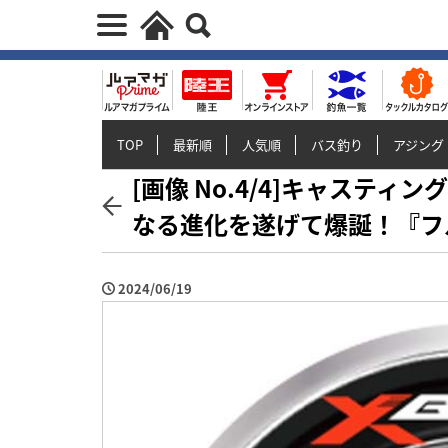
TOP
最新順
人気順
バス釣り
アジング
[画像 No.4/4]キャステ
なる進化を遂げて爆誕！『フルド
2024/06/19