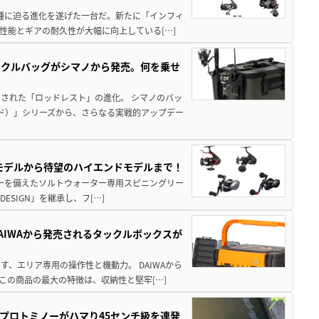
位機種に迫る進化を遂げた一台だ。新たに「インフィ
性能とギアの耐久性が大幅に向上している[…]
ックルバッグがシマノから発売。何を乗せ
された「ロッドレスト」の進化。 シマノのバッ
ド）」シリーズから、さらなる実戦的アップデー
パモデルから待望のハイエンドモデルまで！
パワーを備えたソルトウォーター専用スピニングリー
ESIGN」を継承し、フ[…]
AIWAから発売されるタックルボックスが
、エリア専用の操作性と機動力。 DAIWAから
この商品の最大の特徴は、収納性と堅牢[…]
プロトミノーがハマり45センチ級を連発