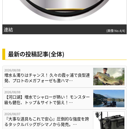
連結
(画像 No.4/4)
最新の投稿記事(全体)
2026/08/08
増水＆濁りはチャンス！ 久々の霞ヶ浦で良型連
発、プロトのメガフォーゼも激ハマ…
2026/08/08
【河口湖】増水でシャローが熱い！ モンスター
級も健在、トップ＆サイトで狙え！…
2026/08/07
『大事な道具もこれで安心』圧倒的な強度を誇
るタックルバッグがシマノから発売。…