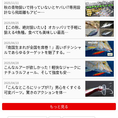
2025/11/11
秋の青物狙いで持っていないとヤバい⁉専用設
計なら飛距離もアピー…
2025/09/25
【この秋、絶対狙いたい】オカッパリで手軽に
狙える4魚種。食べても美味しい最高…
2025/06/13
『南国生まれが全国を席巻！』高いポテンシャ
ルであらゆるターゲットを魅了する。…
2025/04/28
こんなルアーが欲しかった！軽快なジャークに
ナチュラルフォール、そして強度も安…
2025/04/18
「こんなところにリップが!?」男心をくすぐる
可変パーツ。驚きのアクションを体…
もっと見る