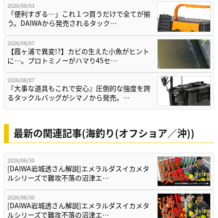
2026/08/03
「便利すぎる…」これ１つ買うだけで全てが揃
う。DAIWAから発売されるタック…
2026/08/07
【霞ヶ浦で異変!?】カビの生えた小魚がヒント
に…。プロトミノーがハマり45セ…
2026/08/07
『大事な道具もこれで安心』圧倒的な強度を誇
るタックルバッグがシマノから発売。…
最新の関連記事(海釣り(オフショア／沖))
2026/06/30
[DAIWA岩城透さん解説]エメラルダスイカメタ
ルシリーズで難攻不落の沼津エ…
2026/06/30
[DAIWA岩城透さん解説]エメラルダスイカメタ
ルシリーズで難攻不落の沼津エ…