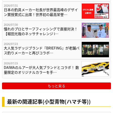
2026/07/31
日本の釣具メーカー社長が世界最高峰のデザイ
ン賞授賞式に出席！世界初の最高栄誉…
2026/07/30
憧れのプロとサーフフィッシングで直接対決！
【堀田光哉のネッサチャレンジ i…
2026/07/23
大人気ラゲッジブランド『BRIEFING』が老舗バ
ス釣りメーカーと再びコラボ…
2026/07/15
DAIWAのルアーが大人気ブランドとコラボ！ 数
量限定のオリジナルカラーを手…
もっと見る
最新の関連記事(小型青物(ハマチ等))