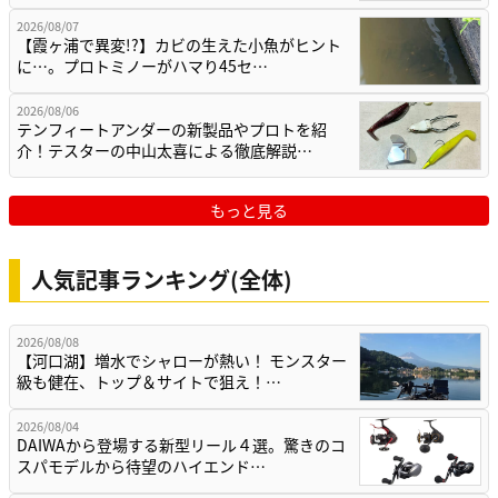
2026/08/07
【霞ヶ浦で異変!?】カビの生えた小魚がヒント
に…。プロトミノーがハマり45セ…
2026/08/06
テンフィートアンダーの新製品やプロトを紹
介！テスターの中山太喜による徹底解説…
もっと見る
人気記事ランキング(全体)
2026/08/08
【河口湖】増水でシャローが熱い！ モンスター
級も健在、トップ＆サイトで狙え！…
2026/08/04
DAIWAから登場する新型リール４選。驚きのコ
スパモデルから待望のハイエンド…