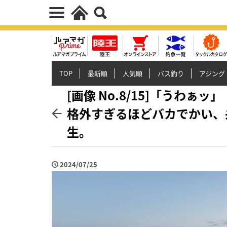
TOP
最新順
人気順
バス釣り
アジング
[画像 No.8/15]「うわ
格外すぎるほどバカでかい、
生。
2024/07/25