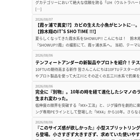
グカテゴリーにおいて絶大な信頼を誇る「UH（ウルトラハー
[…]
2026/08/07
【霞ヶ浦で異変!?】カビの生えた小魚がヒントに…。
【鈴木翔のIT’S SHO TIME !!!】
夏らしくなってきた霞水系をSHOWUP!! こんにちは！ 鈴木翔です。
『SHOWUP!!霞』の撮影にて、霞ヶ浦水系へ。 当初、テーマ
2026/08/06
テンフィートアンダーの新製品やプロトを紹介！テ
10FTUの期待高まる新作 皆さんこんにちは10FTUテスターの
やプロト製品を使って大江川とその近くの五三川水系で釣果を
2026/08/06
完全に『別物』。10年の時を経て進化したシマノの
生まれ変わった。
低伸度の限界を突破する「MX+工法」と、ジグ操作を劇的に
ング専用PEラインとして登場した「MX4」から10年。さらなる
2026/08/06
『このサイズ感が欲しかった』小型スプリットリン
ら登場。小さすぎず大きすぎず、求めていた使いや