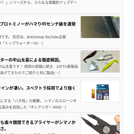
ド）」シリーズから、さらなる実戦的アップデー
プロトミノーがハマり45センチ級を連発
 先日は、Bottomup YouTube企画
は「トップウォーターの[…]
スターの中山太喜による徹底解説。
中山太喜です！ 前回の投稿に続き、10FTU新製品
あげてきたのでご紹介と共に製品[…]
ラインが凄い。スペクトラ採用でより強く
楽にする「バネ性」の衝撃。 シマノのスロージギ
高みを目指した『オシアジガー MX8[…]
グも楽々開閉できるプライヤーがシマノか
すさ。