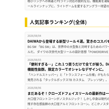
極小リングへの執着とPEライン対応の鋭利な刃。機能美を凝
ールラインナップに、ライトゲームを愛するアングラー待望の新作『
人気記事ランキング(全体)
2026/08/04
DAIWAから登場する新型リール４選。驚きのコス
BG SW 「BG SW」は、世界中の大型魚と対峙するための
ルだ。 ダイワの次世代大型リールの設計思想「POWERDRIVE D
2026/08/03
「便利すぎる…」これ１つ買うだけで全てが揃う。D
機能性抜群。限定カラーでオシャレなデザインに。
「ハンドルストッパー」と「トランスフォーム仕様」がもたらす
発売される「タックルボックスTB カスタム プレッソSP」。
2026/08/06
まだあるぞ！クローズドフェイスリールの最新作は
大口径フロントコーンがノスタルジック！ しかし中身は現代
残す存在感抜群の大口径アルミフロントコーン。どこかノスタ
[…]