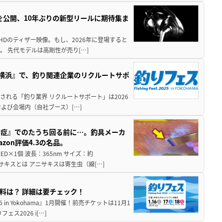
像を公開、10年ぶりの新型リールに期待集ま
HDのティザー映像。もし、2026年に登場すると
。 先代モデルは高剛性が売り[…]
in横浜』で、釣り関連企業のリクルートサポ
催される「釣り業界 リクルートサポート」は2026
および会場内（自社ブース）[…]
ス症』でのたうち回る前に…。釣具メーカ
on評価4.3の名品。
×1個 波長：365nm サイズ：約
ニサキスとは アニサキスは寄生虫（線[…]
入場料は？ 詳細は要チェック！
in Yokohama』1月開催！前売チケットは11月1
2026 i[…]