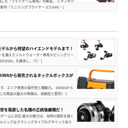
縮した「ライトゲーム専用」の解答。 シマノのツ
ミニリングプライヤー [CT-544[…]
パモデルから待望のハイエンドモデルまで！
パワーを備えたソルトウォーター専用スピニングリー
ESIGN」を継承し、フ[…]
AIWAから発売されるタックルボックスが
、エリア専用の操作性と機動力。 DAIWAから
この商品の最大の特徴は、収納性と堅牢[…]
一世を風靡した名機の正統後継機だ！
のゲームに対応 最大の魅力は、当時の面影を強く
ルジックなクラシックタイプのデザインであり