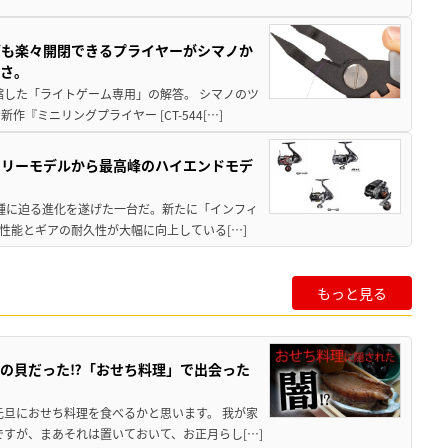
グも楽々開閉できるプライヤーがシマノか
すさ。
縮した「ライトゲーム専用」の解答。 シマノのツ
ミニリングプライヤー [CT-544[…]
トリーモデルから最高峰のハイエンドモデ
位機種に迫る進化を遂げた一台だ。新たに「インフィ
性能とギアの耐久性が大幅に向上している[…]
もっと見る
の貝だった⁉「おせち料理」で出会った
元旦におせち料理を食べるかと思います。 我が家
すが、まあそれは置いておいて、お正月らし[…]