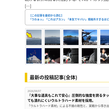
[…]
【この記事を最初から読む】
「うわぁッ」「これはアカン」「本気でヤバい」規格外すぎるほ
最新の投稿記事(全体)
2026/08/07
『大事な道具もこれで安心』圧倒的な強度を誇るタ
ても潰れにくいウルトラハード素材を採用。
「ウルトラハード素材」による不撓の剛性と、実戦から導き出