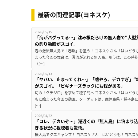
最新の関連記事(ヨネスケ)
2026/05/15
「海がバグってる…」沈み根だらけの無人岩で“大型
の釣り動画がスゴイ。
春の激流無人島で「春爆」を狙う！ ヨネスケさん「はいどう
まった今回の舞台は、激流が流れる無人島。狙うは、この時
（[…]
2026/05/13
「ヤバい、止まってくれ…」「嘘やろ、デカすぎ」“
がスゴイ。「ビギナーズラックにも程がある」
幻の「クチジロ」を求めて種子島へ ヨネスケさん「はいどう
もに始まった今回の動画。ターゲットは、鹿児島県・種子島
[…]
2026/04/22
「コレ、デカいぞ…」港近くの『無人島』に泊まり込
ぎる状況に視聴者も驚愕。
無人島でクエキャンプ！ ヨネスケさん「はいどうも！ヨネス