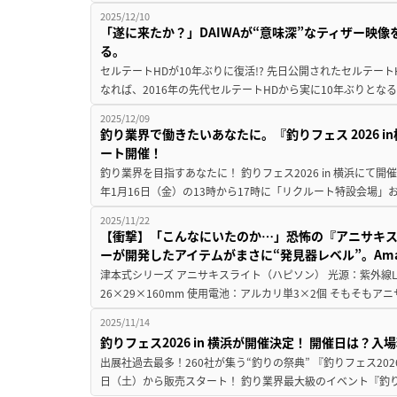
2025/12/10
「遂に来たか？」DAIWAが“意味深”なティザー映
る。
セルテートHDが10年ぶりに復活!? 先日公開されたセルテート
なれば、2016年の先代セルテートHDから実に10年ぶりとなる
2025/12/09
釣り業界で働きたいあなたに。『釣りフェス 2026 
ート開催！
釣り業界を目指すあなたに！ 釣りフェス2026 in 横浜にて開
年1月16日（金）の13時から17時に「リクルート特設会場」
2025/11/22
【衝撃】「こんなにいたのか…」恐怖の『アニサキ
ーが開発したアイテムがまさに“発見器レベル”。Amaz
津本式シリーズ アニサキスライト（ハピソン） 光源：紫外線LED
26×29×160mm 使用電池：アルカリ単3×2個 そもそもア
2025/11/14
釣りフェス2026 in 横浜が開催決定！ 開催日は？
出展社過去最多！260社が集う“釣りの祭典” 『釣りフェス2026 
日（土）から販売スタート！ 釣り業界最大級のイベント『釣りフェス