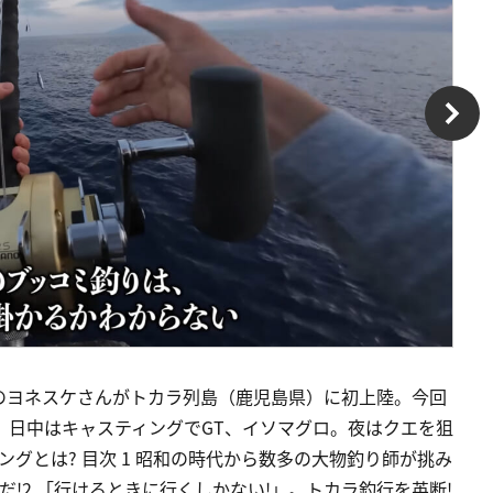
のヨネスケさんがトカラ列島（鹿児島県）に初上陸。今回
。日中はキャスティングでGT、イソマグロ。夜はクエを狙
ングとは? 目次 1 昭和の時代から数多の大物釣り師が挑み
だ!2 「行けるときに行くしかない!」。トカラ釣行を英断!