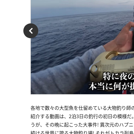
各地で数々の大型魚を仕留めている大物釣り師
紹介する動画は、2泊3日の釣行の初日の模様だ
うが、その晩に起こった大事件! 異次元のハプニ
続ける世界に誇る大物釣り場! それがトカラ列島