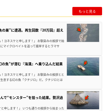
もっと見る
魚の巣”に遭遇。再生回数『20万回』超え
も！ヨネスケと申します！」 お馴染みの挨拶で始
期にマイクロベイトを追って接岸するヒラマサ
幻の魚”が潜む『海溝』へ乗り込んだ結果
も！ヨネスケと申します！」 お馴染みの挨拶とと
に生息する幻の魚「クチジロ」だ。クチジロとは
んで“モンスター”を狙った結果。贅沢過
ケと申します！」 いつも通りの挨拶から始まった