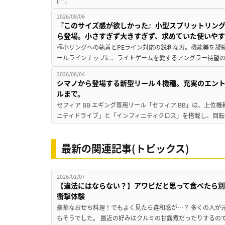
2026/08/06
『このサイズ感が欲しかった』小型スプリットリン
ら登場。小さすぎず大きすぎず、求めていた使いや
極小リングへの執着とPEライン対応の鋭利な刃。機能美を凝
ールラインナップに、ライトゲームを愛するアングラー待望の新作『
2026/08/04
シマノから登場する新型リール４機種。充実のエン
ルまで。
セフィア BB エギング専用リール「セフィア BB」は、上
ニティドライブ」と「インフィニティクロス」を搭載し、回転
最新の関連記事(トピックス)
2026/01/07
【違法にはならない？】アワビだと思って食べたら別
衝撃体験
豪華なおせち料理！でもよく見たら違和感が…？ 多くの人が
もそうでした。 最近の好みはクルミの甘露煮だったりするので